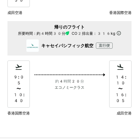
50
成田空港
香港国際空港
帰りのフライト
所要時間：
約4時間30分
CO2排出量：
316kg
キャセイパシフィック航空
直行便
9:0
14:
約4時間20分
5
10
エコノミークラス
〜
〜
10:
16:
40
05
香港国際空港
成田空港