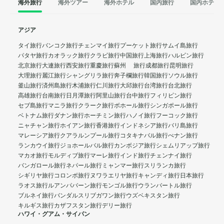
海外旅行
海外ツアー
海外ホテル
国内旅行
国内ホテル
アジア
タイ旅行
バンコク旅行
チェンマイ旅行
プーケット旅行
サムイ島旅行
パタヤ旅行
カオラック旅行
クラビ旅行
中国旅行
上海旅行
ハルビン旅行
北京旅行
大連旅行
西安旅行
重慶旅行
蘇州 旅行
成都旅行
昆明旅行
大理旅行
麗江旅行
シャングリラ旅行
奔子欄旅行
韓国旅行
ソウル旅行
釜山旅行
済州島旅行
木浦旅行
仁川旅行
大邱旅行
台湾旅行
台北旅行
高雄旅行
台南旅行
日月潭旅行
阿里山旅行
台中旅行
フィリピン旅行
セブ島旅行
マニラ旅行
クラーク旅行
ボホール旅行
シンガポール旅行
ベトナム旅行
ダナン旅行
ホーチミン旅行
ハノイ旅行
フーコック旅行
ニャチャン旅行
ホイアン旅行
香港旅行
インドネシア旅行
バリ島旅行
マレーシア旅行
クアラルンプール旅行
コタキナバル旅行
ぺナン旅行
ランカウイ旅行
ジョホールバル旅行
カンボジア旅行
シェムリアップ旅行
マカオ旅行
モルディブ旅行
マーレ旅行
インド旅行
チェンナイ旅行
バンガロール旅行
ネパール旅行
ミャンマー旅行
スリランカ旅行
シギリヤ旅行
コロンボ旅行
ヌワラエリヤ旅行
キャンディ旅行
日本旅行
ラオス旅行
ルアンパバーン旅行
モンゴル旅行
ウランバートル旅行
ブルネイ旅行
バンダルスリブガワン旅行
ウズベキスタン旅行
キルギス旅行
カザフスタン旅行
デリー旅行
ハワイ・グアム・サイパン