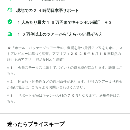
現地での24時間日本語サポート
1人あたり最大10万円までキャンセル保証
※3
10万件以上のツアーから“えらべる”品ぞろえ
*「ホテル・パッケージツアー予約」機能を持つ旅行アプリを対象に、ス
トアレビューに基づく調査。アプリブ（2025年6月18日時点の
旅行予約アプリ 満足度No.1調査）
※1 会員ステータスに応じてポイントの還元率が異なります。詳細は
こ
ちら
。
※2 同日程・同条件などの適用条件があります。他社のツアーより料金
が高い場合は、
こちら
よりお問い合わせください。
※3 サポート金額はキャンセル料の70%となります。適用条件は
こ
ちら
。
迷ったらプライスキープ