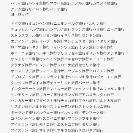
ハワイ旅行
ハワイ島旅行
マウイ島旅行
ホノルル旅行
カウアイ島旅行
グアム旅行
サイパン旅行
パラオ旅行
ヨーロッパ
ドイツ旅行
ミュンヘン旅行
ニュルンベルク旅行
ベルリン旅行
デュッセルドルフ旅行
ハンブルク旅行
フランス旅行
パリ旅行
ニース旅行
ストラスブール旅行
リヨン旅行
イギリス旅行
ロンドン旅行
エディンバラ旅行
リバプール旅行
マンチェスター旅行
イタリア旅行
ローマ旅行
ベネチア旅行
フィレンツェ旅行
ミラノ旅行
ナポリ旅行
ボローニャ旅行
ベルギー旅行
ブリュッセル旅行
ギリシャ旅行
アテネ旅行
サントリーニ島旅行
スペイン旅行
バルセロナ旅行
マドリード旅行
グラナダ旅行
バレンシア旅行
ジローナ旅行
セビリア旅行
オーストリア旅行
ウィーン旅行
ザルツブルク旅行
クロアチア旅行
ドブロブニク旅行
フィンランド旅行
ヘルシンキ旅行
ロヴァニエミ旅行
タンペレ旅行
スイス旅行
チューリッヒ旅行
バーゼル旅行
インターラーケン旅行
モントルー旅行
ツェルマット旅行
ルツェルン旅行
サンモリッツ旅行
ルガーノ旅行
オランダ旅行
アムステルダム旅行
ハンガリー旅行
ブダペスト旅行
チェコ旅行
プラハ旅行
ポルトガル旅行
リスボン旅行
ポルト旅行
スウェーデン旅行
ストックホルム旅行
ポーランド旅行
ノルウェー旅行
ベルゲン旅行
デンマーク旅行
コペンハーゲン旅行
スロベニア旅行
フランクフルト旅行
アイルランド旅行
モナコ旅行
エストニア旅行
タリン旅行
アイスランド旅行
マルタ旅行
マルタ島旅行
スロバキア旅行