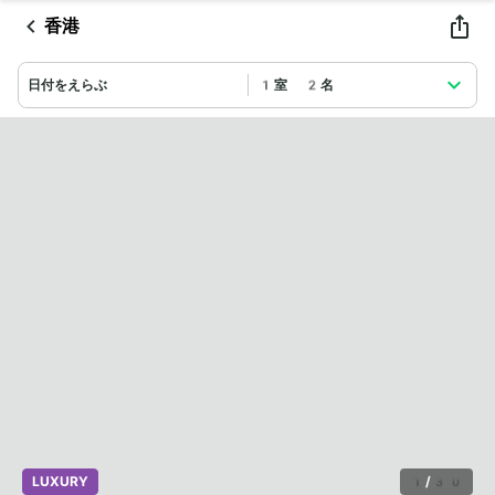
香港
日付をえらぶ
1室 2名
LUXURY
1
/
30