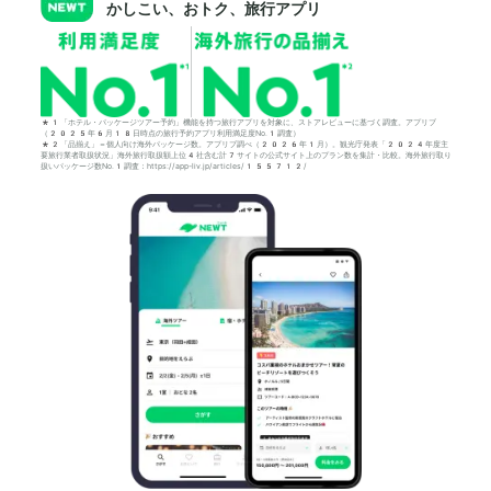
かしこい、おトク、旅行アプリ
*1「ホテル・パッケージツアー予約」機能を持つ旅行アプリを対象に、ストアレビューに基づく調査。アプリブ
（2025年6月18日時点の旅行予約アプリ利用満足度No.1調査）
*2「品揃え」＝個人向け海外パッケージ数。アプリブ調べ（2026年1月）。観光庁発表「2024年度主
要旅行業者取扱状況」海外旅行取扱額上位4社含む計7サイトの公式サイト上のプラン数を集計・比較。海外旅行取り
扱いパッケージ数No.1調査：https://app-liv.jp/articles/155712/