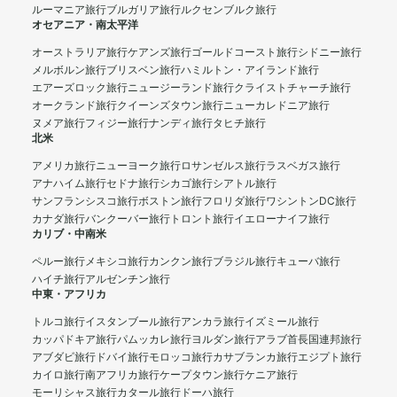
ルーマニア旅行
ブルガリア旅行
ルクセンブルク旅行
オセアニア・南太平洋
オーストラリア旅行
ケアンズ旅行
ゴールドコースト旅行
シドニー旅行
メルボルン旅行
ブリスベン旅行
ハミルトン・アイランド旅行
エアーズロック旅行
ニュージーランド旅行
クライストチャーチ旅行
オークランド旅行
クイーンズタウン旅行
ニューカレドニア旅行
ヌメア旅行
フィジー旅行
ナンディ旅行
タヒチ旅行
北米
アメリカ旅行
ニューヨーク旅行
ロサンゼルス旅行
ラスベガス旅行
アナハイム旅行
セドナ旅行
シカゴ旅行
シアトル旅行
サンフランシスコ旅行
ボストン旅行
フロリダ旅行
ワシントンDC旅行
カナダ旅行
バンクーバー旅行
トロント旅行
イエローナイフ旅行
カリブ・中南米
ペルー旅行
メキシコ旅行
カンクン旅行
ブラジル旅行
キューバ旅行
ハイチ旅行
アルゼンチン旅行
中東・アフリカ
トルコ旅行
イスタンブール旅行
アンカラ旅行
イズミール旅行
カッパドキア旅行
パムッカレ旅行
ヨルダン旅行
アラブ首長国連邦旅行
アブダビ旅行
ドバイ旅行
モロッコ旅行
カサブランカ旅行
エジプト旅行
カイロ旅行
南アフリカ旅行
ケープタウン旅行
ケニア旅行
モーリシャス旅行
カタール旅行
ドーハ旅行