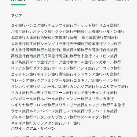
アジア
タイ旅行
バンコク旅行
チェンマイ旅行
プーケット旅行
サムイ島旅行
パタヤ旅行
カオラック旅行
クラビ旅行
中国旅行
上海旅行
ハルビン旅行
北京旅行
大連旅行
西安旅行
重慶旅行
蘇州 旅行
成都旅行
昆明旅行
大理旅行
麗江旅行
シャングリラ旅行
奔子欄旅行
韓国旅行
ソウル旅行
釜山旅行
済州島旅行
木浦旅行
仁川旅行
大邱旅行
台湾旅行
台北旅行
高雄旅行
台南旅行
日月潭旅行
阿里山旅行
台中旅行
フィリピン旅行
セブ島旅行
マニラ旅行
クラーク旅行
ボホール旅行
シンガポール旅行
ベトナム旅行
ダナン旅行
ホーチミン旅行
ハノイ旅行
フーコック旅行
ニャチャン旅行
ホイアン旅行
香港旅行
インドネシア旅行
バリ島旅行
マレーシア旅行
クアラルンプール旅行
コタキナバル旅行
ぺナン旅行
ランカウイ旅行
ジョホールバル旅行
カンボジア旅行
シェムリアップ旅行
マカオ旅行
モルディブ旅行
マーレ旅行
インド旅行
チェンナイ旅行
バンガロール旅行
ネパール旅行
ミャンマー旅行
スリランカ旅行
シギリヤ旅行
コロンボ旅行
ヌワラエリヤ旅行
キャンディ旅行
日本旅行
ラオス旅行
ルアンパバーン旅行
モンゴル旅行
ウランバートル旅行
ブルネイ旅行
バンダルスリブガワン旅行
ウズベキスタン旅行
キルギス旅行
カザフスタン旅行
デリー旅行
ハワイ・グアム・サイパン