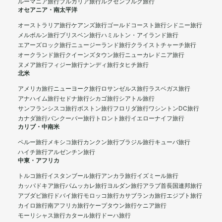
ルーマニア旅行
ブルガリア旅行
ルクセンブルク旅行
オセアニア・南太平洋
オーストラリア旅行
ケアンズ旅行
ゴールドコースト旅行
シドニー旅行
メルボルン旅行
ブリスベン旅行
ハミルトン・アイランド旅行
エアーズロック旅行
ニュージーランド旅行
クライストチャーチ旅行
オークランド旅行
クイーンズタウン旅行
ニューカレドニア旅行
ヌメア旅行
フィジー旅行
ナンディ旅行
タヒチ旅行
北米
アメリカ旅行
ニューヨーク旅行
ロサンゼルス旅行
ラスベガス旅行
アナハイム旅行
セドナ旅行
シカゴ旅行
シアトル旅行
サンフランシスコ旅行
ボストン旅行
フロリダ旅行
ワシントンDC旅行
カナダ旅行
バンクーバー旅行
トロント旅行
イエローナイフ旅行
カリブ・中南米
ペルー旅行
メキシコ旅行
カンクン旅行
ブラジル旅行
キューバ旅行
ハイチ旅行
アルゼンチン旅行
中東・アフリカ
トルコ旅行
イスタンブール旅行
アンカラ旅行
イズミール旅行
カッパドキア旅行
パムッカレ旅行
ヨルダン旅行
アラブ首長国連邦旅行
アブダビ旅行
ドバイ旅行
モロッコ旅行
カサブランカ旅行
エジプト旅行
カイロ旅行
南アフリカ旅行
ケープタウン旅行
ケニア旅行
モーリシャス旅行
カタール旅行
ドーハ旅行