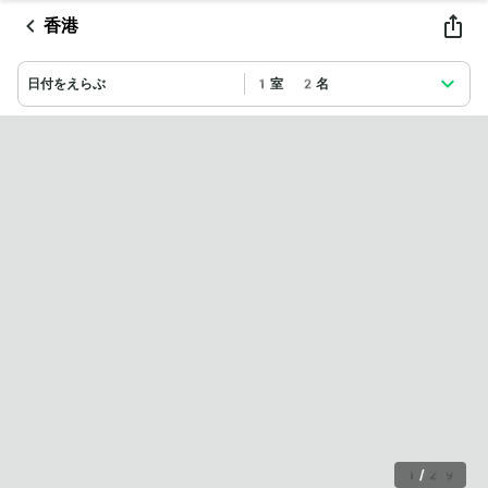
香港
日付をえらぶ
1室 2名
1
/
29