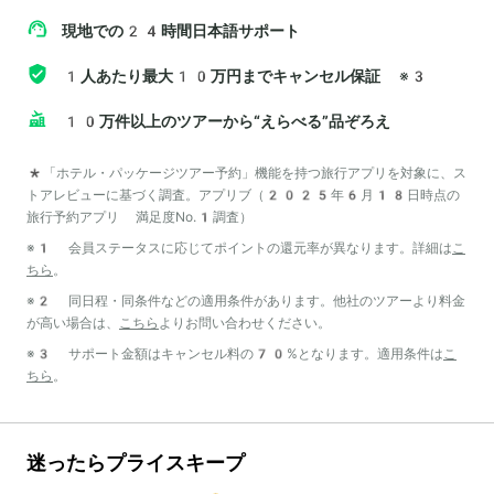
現地での24時間日本語サポート
1人あたり最大10万円までキャンセル保証
※3
10万件以上のツアーから“えらべる”品ぞろえ
*「ホテル・パッケージツアー予約」機能を持つ旅行アプリを対象に、ス
トアレビューに基づく調査。アプリブ（2025年6月18日時点の
旅行予約アプリ 満足度No.1調査）
※1 会員ステータスに応じてポイントの還元率が異なります。詳細は
こ
ちら
。
※2 同日程・同条件などの適用条件があります。他社のツアーより料金
が高い場合は、
こちら
よりお問い合わせください。
※3 サポート金額はキャンセル料の70%となります。適用条件は
こ
ちら
。
迷ったらプライスキープ