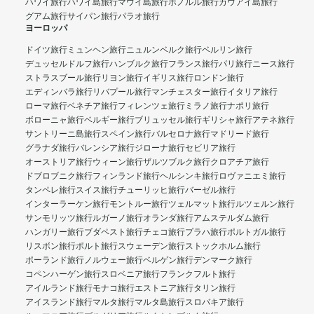
ハワイ旅行
ハワイ島旅行
マウイ島旅行
ホノルル旅行
カウアイ島旅行
グアム旅行
サイパン旅行
パラオ旅行
ヨーロッパ
ドイツ旅行
ミュンヘン旅行
ニュルンベルク旅行
ベルリン旅行
デュッセルドルフ旅行
ハンブルク旅行
フランス旅行
パリ旅行
ニース旅行
ストラスブール旅行
リヨン旅行
イギリス旅行
ロンドン旅行
エディンバラ旅行
リバプール旅行
マンチェスター旅行
イタリア旅行
ローマ旅行
ベネチア旅行
フィレンツェ旅行
ミラノ旅行
ナポリ旅行
ボローニャ旅行
ベルギー旅行
ブリュッセル旅行
ギリシャ旅行
アテネ旅行
サントリーニ島旅行
スペイン旅行
バルセロナ旅行
マドリード旅行
グラナダ旅行
バレンシア旅行
ジローナ旅行
セビリア旅行
オーストリア旅行
ウィーン旅行
ザルツブルク旅行
クロアチア旅行
ドブロブニク旅行
フィンランド旅行
ヘルシンキ旅行
ロヴァニエミ旅行
タンペレ旅行
スイス旅行
チューリッヒ旅行
バーゼル旅行
インターラーケン旅行
モントルー旅行
ツェルマット旅行
ルツェルン旅行
サンモリッツ旅行
ルガーノ旅行
オランダ旅行
アムステルダム旅行
ハンガリー旅行
ブダペスト旅行
チェコ旅行
プラハ旅行
ポルトガル旅行
リスボン旅行
ポルト旅行
スウェーデン旅行
ストックホルム旅行
ポーランド旅行
ノルウェー旅行
ベルゲン旅行
デンマーク旅行
コペンハーゲン旅行
スロベニア旅行
フランクフルト旅行
アイルランド旅行
モナコ旅行
エストニア旅行
タリン旅行
アイスランド旅行
マルタ旅行
マルタ島旅行
スロバキア旅行