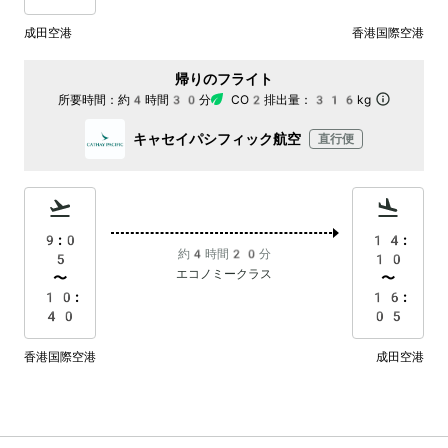
成田空港
香港国際空港
帰りのフライト
所要時間：
約4時間30分
CO2排出量：
316kg
キャセイパシフィック航空
直行便
9:0
14:
約4時間20分
5
10
エコノミークラス
〜
〜
10:
16:
40
05
香港国際空港
成田空港