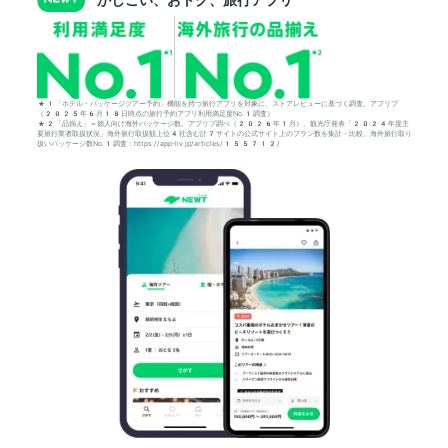
*1「ホテル・パッケージツアー予約」機能を持つ旅行アプリを対象に、ストアレビューに基づく調査。アプリブ
（2025年6月18日時点の旅行予約アプリ利用満足度No.1調査）
*2「品揃え」＝個人向け海外パッケージ数。アプリブ調べ（2026年1月）。観光庁発表「2024年度主
要旅行業者取扱状況」海外旅行取扱額上位4社含む計7サイトの公式サイト上のプラン数を集計・比較。海外旅行取り
扱いパッケージ数No.1調査：https://app-liv.jp/articles/155712/