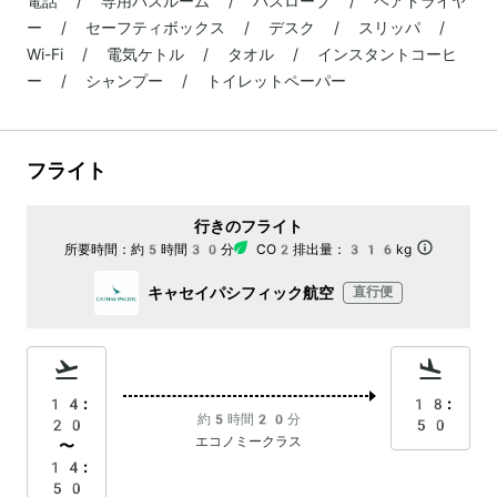
電話 / 専用バスルーム / バスローブ / ヘアドライヤ
ー / セーフティボックス / デスク / スリッパ /
Wi-Fi / 電気ケトル / タオル / インスタントコーヒ
ー / シャンプー / トイレットペーパー
フライト
行きのフライト
所要時間：
約5時間30分
CO2排出量：
316kg
キャセイパシフィック航空
直行便
14:
18:
約5時間20分
20
50
エコノミークラス
〜
14:
50