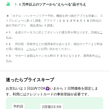
10万件以上のツアーから“えらべる”品ぞろえ
*「ホテル・パッケージツアー予約」機能を持つ旅行アプリを対象に、ス
トアレビューに基づく調査。アプリブ（2025年6月18日時点の
旅行予約アプリ 満足度No.1調査）
※1 会員ステータスに応じてポイントの還元率が異なります。詳細は
こ
ちら
。
※2 同日程・同条件などの適用条件があります。他社のツアーより料金
が高い場合は、
こちら
よりお問い合わせください。
※3 サポート金額はキャンセル料の70%となります。適用条件は
こ
ちら
。
迷ったらプライスキープ
お支払いは
2
日以内でOK🙆‍♀️いまから
2
日間価格を固定しま
す。利用にはクレジットカードの事前登録が必要です。