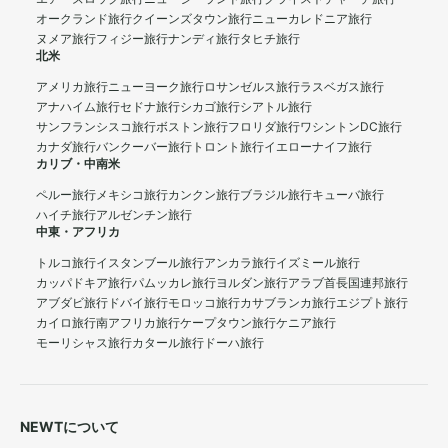
オークランド旅行
クイーンズタウン旅行
ニューカレドニア旅行
ヌメア旅行
フィジー旅行
ナンディ旅行
タヒチ旅行
北米
アメリカ旅行
ニューヨーク旅行
ロサンゼルス旅行
ラスベガス旅行
アナハイム旅行
セドナ旅行
シカゴ旅行
シアトル旅行
サンフランシスコ旅行
ボストン旅行
フロリダ旅行
ワシントンDC旅行
カナダ旅行
バンクーバー旅行
トロント旅行
イエローナイフ旅行
カリブ・中南米
ペルー旅行
メキシコ旅行
カンクン旅行
ブラジル旅行
キューバ旅行
ハイチ旅行
アルゼンチン旅行
中東・アフリカ
トルコ旅行
イスタンブール旅行
アンカラ旅行
イズミール旅行
カッパドキア旅行
パムッカレ旅行
ヨルダン旅行
アラブ首長国連邦旅行
アブダビ旅行
ドバイ旅行
モロッコ旅行
カサブランカ旅行
エジプト旅行
カイロ旅行
南アフリカ旅行
ケープタウン旅行
ケニア旅行
モーリシャス旅行
カタール旅行
ドーハ旅行
NEWTについて