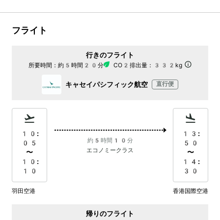
フライト
行きのフライト
所要時間：
約5時間20分
CO2排出量：
332kg
キャセイパシフィック航空
直行便
10:
13:
約5時間10分
05
50
エコノミークラス
〜
〜
10:
14:
10
30
羽田空港
香港国際空港
帰りのフライト