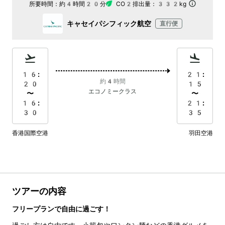
所要時間：
約4時間20分
CO2排出量：
332kg
キャセイパシフィック航空
直行便
16:
21:
約4時間
20
15
エコノミークラス
〜
〜
16:
21:
30
35
香港国際空港
羽田空港
ツアーの内容
フリープランで自由に過ごす！