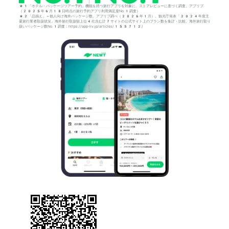
*1「ホテル・パッケージツアー予約」機能を持つ旅行アプリを対象に、ストアレビューに基づく調査。アプリブ
（2025年6月18日時点の旅行予約アプリ利用満足度No.1調査）
*2「品揃え」＝個人向け海外パッケージ数。アプリブ調べ（2026年1月）。観光庁発表「2024年度主
要旅行業者取扱状況」海外旅行取扱額上位4社含む計7サイトの公式サイト上のプラン数を集計・比較。海外旅行取り
扱いパッケージ数No.1調査：https://app-liv.jp/articles/155712/