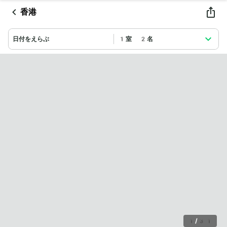
香港
日付をえらぶ
1室 2名
1
/
31