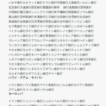
パタヤ旅行
カオラック旅行
クラビ旅行
中国旅行
上海旅行
ハルビン旅行
北京旅行
大連旅行
西安旅行
重慶旅行
蘇州 旅行
成都旅行
昆明旅行
大理旅行
麗江旅行
シャングリラ旅行
奔子欄旅行
韓国旅行
ソウル旅行
釜山旅行
済州島旅行
木浦旅行
仁川旅行
大邱旅行
台湾旅行
台北旅行
高雄旅行
台南旅行
日月潭旅行
阿里山旅行
台中旅行
フィリピン旅行
セブ島旅行
マニラ旅行
クラーク旅行
ボホール旅行
シンガポール旅行
ベトナム旅行
ダナン旅行
ホーチミン旅行
ハノイ旅行
フーコック旅行
ニャチャン旅行
ホイアン旅行
香港旅行
インドネシア旅行
バリ島旅行
マレーシア旅行
クアラルンプール旅行
コタキナバル旅行
ぺナン旅行
ランカウイ旅行
ジョホールバル旅行
カンボジア旅行
シェムリアップ旅行
マカオ旅行
モルディブ旅行
マーレ旅行
インド旅行
チェンナイ旅行
バンガロール旅行
ネパール旅行
ミャンマー旅行
スリランカ旅行
シギリヤ旅行
コロンボ旅行
ヌワラエリヤ旅行
キャンディ旅行
日本旅行
ラオス旅行
ルアンパバーン旅行
モンゴル旅行
ウランバートル旅行
ブルネイ旅行
バンダルスリブガワン旅行
ウズベキスタン旅行
キルギス旅行
カザフスタン旅行
デリー旅行
ハワイ・グアム・サイパン
ハワイ旅行
ハワイ島旅行
マウイ島旅行
ホノルル旅行
カウアイ島旅行
グアム旅行
サイパン旅行
パラオ旅行
ヨーロッパ
ドイツ旅行
ミュンヘン旅行
ニュルンベルク旅行
ベルリン旅行
デュッセルドルフ旅行
ハンブルク旅行
フランス旅行
パリ旅行
ニース旅行