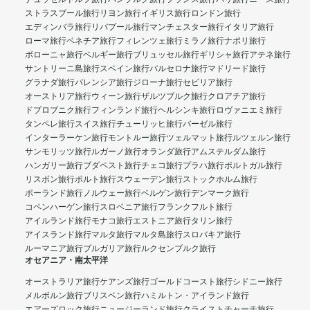
ストラスブール旅行
リヨン旅行
イギリス旅行
ロンドン旅行
エディンバラ旅行
リバプール旅行
マンチェスター旅行
イタリア旅行
ローマ旅行
ベネチア旅行
フィレンツェ旅行
ミラノ旅行
ナポリ旅行
ボローニャ旅行
ベルギー旅行
ブリュッセル旅行
ギリシャ旅行
アテネ旅行
サントリーニ島旅行
スペイン旅行
バルセロナ旅行
マドリード旅行
グラナダ旅行
バレンシア旅行
ジローナ旅行
セビリア旅行
オーストリア旅行
ウィーン旅行
ザルツブルク旅行
クロアチア旅行
ドブロブニク旅行
フィンランド旅行
ヘルシンキ旅行
ロヴァニエミ旅行
タンペレ旅行
スイス旅行
チューリッヒ旅行
バーゼル旅行
インターラーケン旅行
モントルー旅行
ツェルマット旅行
ルツェルン旅行
サンモリッツ旅行
ルガーノ旅行
オランダ旅行
アムステルダム旅行
ハンガリー旅行
ブダペスト旅行
チェコ旅行
プラハ旅行
ポルトガル旅行
リスボン旅行
ポルト旅行
スウェーデン旅行
ストックホルム旅行
ポーランド旅行
ノルウェー旅行
ベルゲン旅行
デンマーク旅行
コペンハーゲン旅行
スロベニア旅行
フランクフルト旅行
アイルランド旅行
モナコ旅行
エストニア旅行
タリン旅行
アイスランド旅行
マルタ旅行
マルタ島旅行
スロバキア旅行
ルーマニア旅行
ブルガリア旅行
ルクセンブルク旅行
オセアニア・南太平洋
オーストラリア旅行
ケアンズ旅行
ゴールドコースト旅行
シドニー旅行
メルボルン旅行
ブリスベン旅行
ハミルトン・アイランド旅行
エアーズロック旅行
ニュージーランド旅行
クライストチャーチ旅行