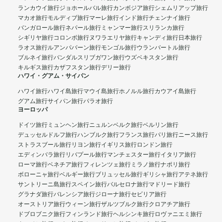
ランカウイ旅行
ジョホールバル旅行
カンボジア旅行
シェムリアップ旅行
マカオ旅行
モルディブ旅行
マーレ旅行
インド旅行
チェンナイ旅行
バンガロール旅行
ネパール旅行
ミャンマー旅行
スリランカ旅行
シギリヤ旅行
コロンボ旅行
ヌワラエリヤ旅行
キャンディ旅行
日本旅行
ラオス旅行
ルアンパバーン旅行
モンゴル旅行
ウランバートル旅行
ブルネイ旅行
バンダルスリブガワン旅行
ウズベキスタン旅行
キルギス旅行
カザフスタン旅行
デリー旅行
ハワイ・グアム・サイパン
ハワイ旅行
ハワイ島旅行
マウイ島旅行
ホノルル旅行
カウアイ島旅行
グアム旅行
サイパン旅行
パラオ旅行
ヨーロッパ
ドイツ旅行
ミュンヘン旅行
ニュルンベルク旅行
ベルリン旅行
デュッセルドルフ旅行
ハンブルク旅行
フランス旅行
パリ旅行
ニース旅行
ストラスブール旅行
リヨン旅行
イギリス旅行
ロンドン旅行
エディンバラ旅行
リバプール旅行
マンチェスター旅行
イタリア旅行
ローマ旅行
ベネチア旅行
フィレンツェ旅行
ミラノ旅行
ナポリ旅行
ボローニャ旅行
ベルギー旅行
ブリュッセル旅行
ギリシャ旅行
アテネ旅行
サントリーニ島旅行
スペイン旅行
バルセロナ旅行
マドリード旅行
グラナダ旅行
バレンシア旅行
ジローナ旅行
セビリア旅行
オーストリア旅行
ウィーン旅行
ザルツブルク旅行
クロアチア旅行
ドブロブニク旅行
フィンランド旅行
ヘルシンキ旅行
ロヴァニエミ旅行