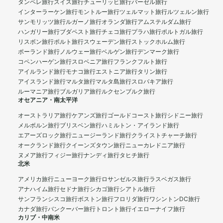
タンペレ旅行
スイス旅行
チューリッヒ旅行
バーゼル旅行
インターラーケン旅行
モントルー旅行
ツェルマット旅行
ルツェルン旅行
サンモリッツ旅行
ルガーノ旅行
オランダ旅行
アムステルダム旅行
ハンガリー旅行
ブダペスト旅行
チェコ旅行
プラハ旅行
ポルトガル旅行
リスボン旅行
ポルト旅行
スウェーデン旅行
ストックホルム旅行
ポーランド旅行
ノルウェー旅行
ベルゲン旅行
デンマーク旅行
コペンハーゲン旅行
スロベニア旅行
フランクフルト旅行
アイルランド旅行
モナコ旅行
エストニア旅行
タリン旅行
アイスランド旅行
マルタ旅行
マルタ島旅行
スロバキア旅行
ルーマニア旅行
ブルガリア旅行
ルクセンブルク旅行
オセアニア・南太平洋
オーストラリア旅行
ケアンズ旅行
ゴールドコースト旅行
シドニー旅行
メルボルン旅行
ブリスベン旅行
ハミルトン・アイランド旅行
エアーズロック旅行
ニュージーランド旅行
クライストチャーチ旅行
オークランド旅行
クイーンズタウン旅行
ニューカレドニア旅行
ヌメア旅行
フィジー旅行
ナンディ旅行
タヒチ旅行
北米
アメリカ旅行
ニューヨーク旅行
ロサンゼルス旅行
ラスベガス旅行
アナハイム旅行
セドナ旅行
シカゴ旅行
シアトル旅行
サンフランシスコ旅行
ボストン旅行
フロリダ旅行
ワシントンDC旅行
カナダ旅行
バンクーバー旅行
トロント旅行
イエローナイフ旅行
カリブ・中南米