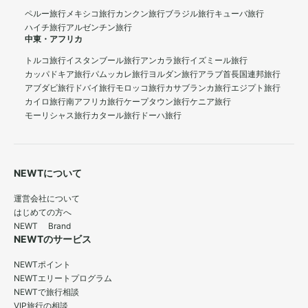
ペルー旅行
メキシコ旅行
カンクン旅行
ブラジル旅行
キューバ旅行
ハイチ旅行
アルゼンチン旅行
中東・アフリカ
トルコ旅行
イスタンブール旅行
アンカラ旅行
イズミール旅行
カッパドキア旅行
パムッカレ旅行
ヨルダン旅行
アラブ首長国連邦旅行
アブダビ旅行
ドバイ旅行
モロッコ旅行
カサブランカ旅行
エジプト旅行
カイロ旅行
南アフリカ旅行
ケープタウン旅行
ケニア旅行
モーリシャス旅行
カタール旅行
ドーハ旅行
NEWTについて
運営会社について
はじめての方へ
NEWT Brand
NEWTのサービス
NEWTポイント
NEWTエリートプログラム
NEWTで旅行相談
VIP旅行の相談