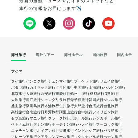
最新の渡航ニュースやおすすめスポットなど、
旅行の情報をお届けします✈️
海外旅行
海外ツアー
海外ホテル
国内旅行
国内ホテル
アジア
タイ旅行
バンコク旅行
チェンマイ旅行
プーケット旅行
サムイ島旅行
パタヤ旅行
カオラック旅行
クラビ旅行
中国旅行
上海旅行
ハルビン旅行
北京旅行
大連旅行
西安旅行
重慶旅行
蘇州 旅行
成都旅行
昆明旅行
大理旅行
麗江旅行
シャングリラ旅行
奔子欄旅行
韓国旅行
ソウル旅行
釜山旅行
済州島旅行
木浦旅行
仁川旅行
大邱旅行
台湾旅行
台北旅行
高雄旅行
台南旅行
日月潭旅行
阿里山旅行
台中旅行
フィリピン旅行
セブ島旅行
マニラ旅行
クラーク旅行
ボホール旅行
シンガポール旅行
ベトナム旅行
ダナン旅行
ホーチミン旅行
ハノイ旅行
フーコック旅行
ニャチャン旅行
ホイアン旅行
香港旅行
インドネシア旅行
バリ島旅行
マレーシア旅行
クアラルンプール旅行
コタキナバル旅行
ぺナン旅行