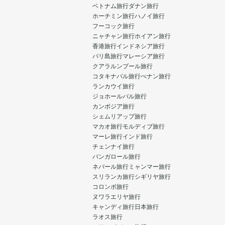
ベトナム旅行
ダナン旅行
ホーチミン旅行
ハノイ旅行
フーコック旅行
ニャチャン旅行
ホイアン旅行
香港旅行
インドネシア旅行
バリ島旅行
マレーシア旅行
クアラルンプール旅行
コタキナバル旅行
ぺナン旅行
ランカウイ旅行
ジョホールバル旅行
カンボジア旅行
シェムリアップ旅行
マカオ旅行
モルディブ旅行
マーレ旅行
インド旅行
チェンナイ旅行
バンガロール旅行
ネパール旅行
ミャンマー旅行
スリランカ旅行
シギリヤ旅行
コロンボ旅行
ヌワラエリヤ旅行
キャンディ旅行
日本旅行
ラオス旅行