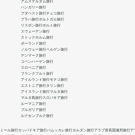
アムステルダム旅行
ハンガリー旅行
ブダペスト旅行
チェコ旅行
プラハ旅行
ポルトガル旅行
リスボン旅行
ポルト旅行
スウェーデン旅行
ストックホルム旅行
ポーランド旅行
ノルウェー旅行
ベルゲン旅行
デンマーク旅行
コペンハーゲン旅行
スロベニア旅行
フランクフルト旅行
アイルランド旅行
モナコ旅行
エストニア旅行
タリン旅行
アイスランド旅行
マルタ旅行
マルタ島旅行
スロバキア旅行
ルーマニア旅行
ブルガリア旅行
ルクセンブルク旅行
ミール旅行
カッパドキア旅行
パムッカレ旅行
ヨルダン旅行
アラブ首長国連邦旅行
ア