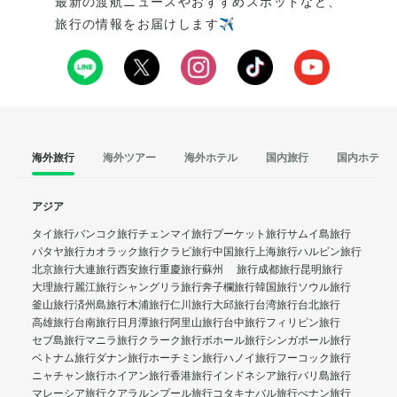
最新の渡航ニュースやおすすめスポットなど、
旅行の情報をお届けします✈️
海外旅行
海外ツアー
海外ホテル
国内旅行
国内ホテル
アジア
タイ旅行
バンコク旅行
チェンマイ旅行
プーケット旅行
サムイ島旅行
パタヤ旅行
カオラック旅行
クラビ旅行
中国旅行
上海旅行
ハルビン旅行
北京旅行
大連旅行
西安旅行
重慶旅行
蘇州 旅行
成都旅行
昆明旅行
大理旅行
麗江旅行
シャングリラ旅行
奔子欄旅行
韓国旅行
ソウル旅行
釜山旅行
済州島旅行
木浦旅行
仁川旅行
大邱旅行
台湾旅行
台北旅行
高雄旅行
台南旅行
日月潭旅行
阿里山旅行
台中旅行
フィリピン旅行
セブ島旅行
マニラ旅行
クラーク旅行
ボホール旅行
シンガポール旅行
ベトナム旅行
ダナン旅行
ホーチミン旅行
ハノイ旅行
フーコック旅行
ニャチャン旅行
ホイアン旅行
香港旅行
インドネシア旅行
バリ島旅行
マレーシア旅行
クアラルンプール旅行
コタキナバル旅行
ぺナン旅行