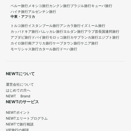
ペルー旅行
メキシコ旅行
カンクン旅行
ブラジル旅行
キューバ旅行
ハイチ旅行
アルゼンチン旅行
中東・アフリカ
トルコ旅行
イスタンブール旅行
アンカラ旅行
イズミール旅行
カッパドキア旅行
パムッカレ旅行
ヨルダン旅行
アラブ首長国連邦旅行
アブダビ旅行
ドバイ旅行
モロッコ旅行
カサブランカ旅行
エジプト旅行
カイロ旅行
南アフリカ旅行
ケープタウン旅行
ケニア旅行
モーリシャス旅行
カタール旅行
ドーハ旅行
NEWTについて
運営会社について
はじめての方へ
NEWT Brand
NEWTのサービス
NEWTポイント
NEWTエリートプログラム
NEWTで旅行相談
VIP旅行の相談