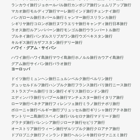
ランカウイ旅行
ジョホールバル旅行
カンボジア旅行
シェムリアップ旅行
マカオ旅行
モルディブ旅行
マーレ旅行
インド旅行
チェンナイ旅行
バンガロール旅行
ネパール旅行
ミャンマー旅行
スリランカ旅行
シギリヤ旅行
コロンボ旅行
ヌワラエリヤ旅行
キャンディ旅行
日本旅行
ラオス旅行
ルアンパバーン旅行
モンゴル旅行
ウランバートル旅行
ブルネイ旅行
バンダルスリブガワン旅行
ウズベキスタン旅行
キルギス旅行
カザフスタン旅行
デリー旅行
ハワイ・グアム・サイパン
ハワイ旅行
ハワイ島旅行
マウイ島旅行
ホノルル旅行
カウアイ島旅行
グアム旅行
サイパン旅行
パラオ旅行
ヨーロッパ
ドイツ旅行
ミュンヘン旅行
ニュルンベルク旅行
ベルリン旅行
デュッセルドルフ旅行
ハンブルク旅行
フランス旅行
パリ旅行
ニース旅行
ストラスブール旅行
リヨン旅行
イギリス旅行
ロンドン旅行
エディンバラ旅行
リバプール旅行
マンチェスター旅行
イタリア旅行
ローマ旅行
ベネチア旅行
フィレンツェ旅行
ミラノ旅行
ナポリ旅行
ボローニャ旅行
ベルギー旅行
ブリュッセル旅行
ギリシャ旅行
アテネ旅行
サントリーニ島旅行
スペイン旅行
バルセロナ旅行
マドリード旅行
グラナダ旅行
バレンシア旅行
ジローナ旅行
セビリア旅行
オーストリア旅行
ウィーン旅行
ザルツブルク旅行
クロアチア旅行
ドブロブニク旅行
フィンランド旅行
ヘルシンキ旅行
ロヴァニエミ旅行