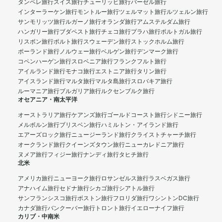
タンペレ旅行
スイス旅行
チューリッヒ旅行
バーゼル旅行
インターラーケン旅行
モントルー旅行
ツェルマット旅行
ルツェルン旅行
サンモリッツ旅行
ルガーノ旅行
オランダ旅行
アムステルダム旅行
ハンガリー旅行
ブダペスト旅行
チェコ旅行
プラハ旅行
ポルトガル旅行
リスボン旅行
ポルト旅行
スウェーデン旅行
ストックホルム旅行
ポーランド旅行
ノルウェー旅行
ベルゲン旅行
デンマーク旅行
コペンハーゲン旅行
スロベニア旅行
フランクフルト旅行
アイルランド旅行
モナコ旅行
エストニア旅行
タリン旅行
アイスランド旅行
マルタ旅行
マルタ島旅行
スロバキア旅行
ルーマニア旅行
ブルガリア旅行
ルクセンブルク旅行
オセアニア・南太平洋
オーストラリア旅行
ケアンズ旅行
ゴールドコースト旅行
シドニー旅行
メルボルン旅行
ブリスベン旅行
ハミルトン・アイランド旅行
エアーズロック旅行
ニュージーランド旅行
クライストチャーチ旅行
オークランド旅行
クイーンズタウン旅行
ニューカレドニア旅行
ヌメア旅行
フィジー旅行
ナンディ旅行
タヒチ旅行
北米
アメリカ旅行
ニューヨーク旅行
ロサンゼルス旅行
ラスベガス旅行
アナハイム旅行
セドナ旅行
シカゴ旅行
シアトル旅行
サンフランシスコ旅行
ボストン旅行
フロリダ旅行
ワシントンDC旅行
カナダ旅行
バンクーバー旅行
トロント旅行
イエローナイフ旅行
カリブ・中南米