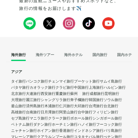
最新の渡航ニュースやおすすめスポットなど、
旅行の情報をお届けします✈️
海外旅行
海外ツアー
海外ホテル
国内旅行
国内ホテル
アジア
タイ旅行
バンコク旅行
チェンマイ旅行
プーケット旅行
サムイ島旅行
パタヤ旅行
カオラック旅行
クラビ旅行
中国旅行
上海旅行
ハルビン旅行
北京旅行
大連旅行
西安旅行
重慶旅行
蘇州 旅行
成都旅行
昆明旅行
大理旅行
麗江旅行
シャングリラ旅行
奔子欄旅行
韓国旅行
ソウル旅行
釜山旅行
済州島旅行
木浦旅行
仁川旅行
大邱旅行
台湾旅行
台北旅行
高雄旅行
台南旅行
日月潭旅行
阿里山旅行
台中旅行
フィリピン旅行
セブ島旅行
マニラ旅行
クラーク旅行
ボホール旅行
シンガポール旅行
ベトナム旅行
ダナン旅行
ホーチミン旅行
ハノイ旅行
フーコック旅行
ニャチャン旅行
ホイアン旅行
香港旅行
インドネシア旅行
バリ島旅行
マレーシア旅行
クアラルンプール旅行
コタキナバル旅行
ぺナン旅行