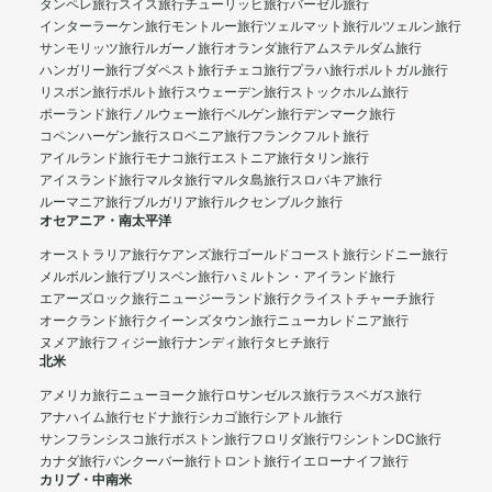
タンペレ旅行
スイス旅行
チューリッヒ旅行
バーゼル旅行
インターラーケン旅行
モントルー旅行
ツェルマット旅行
ルツェルン旅行
サンモリッツ旅行
ルガーノ旅行
オランダ旅行
アムステルダム旅行
ハンガリー旅行
ブダペスト旅行
チェコ旅行
プラハ旅行
ポルトガル旅行
リスボン旅行
ポルト旅行
スウェーデン旅行
ストックホルム旅行
ポーランド旅行
ノルウェー旅行
ベルゲン旅行
デンマーク旅行
コペンハーゲン旅行
スロベニア旅行
フランクフルト旅行
アイルランド旅行
モナコ旅行
エストニア旅行
タリン旅行
アイスランド旅行
マルタ旅行
マルタ島旅行
スロバキア旅行
ルーマニア旅行
ブルガリア旅行
ルクセンブルク旅行
オセアニア・南太平洋
オーストラリア旅行
ケアンズ旅行
ゴールドコースト旅行
シドニー旅行
メルボルン旅行
ブリスベン旅行
ハミルトン・アイランド旅行
エアーズロック旅行
ニュージーランド旅行
クライストチャーチ旅行
オークランド旅行
クイーンズタウン旅行
ニューカレドニア旅行
ヌメア旅行
フィジー旅行
ナンディ旅行
タヒチ旅行
北米
アメリカ旅行
ニューヨーク旅行
ロサンゼルス旅行
ラスベガス旅行
アナハイム旅行
セドナ旅行
シカゴ旅行
シアトル旅行
サンフランシスコ旅行
ボストン旅行
フロリダ旅行
ワシントンDC旅行
カナダ旅行
バンクーバー旅行
トロント旅行
イエローナイフ旅行
カリブ・中南米