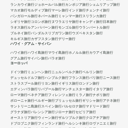
ランカウイ旅行
ジョホールバル旅行
カンボジア旅行
シェムリアップ旅行
マカオ旅行
モルディブ旅行
マーレ旅行
インド旅行
チェンナイ旅行
バンガロール旅行
ネパール旅行
ミャンマー旅行
スリランカ旅行
シギリヤ旅行
コロンボ旅行
ヌワラエリヤ旅行
キャンディ旅行
日本旅行
ラオス旅行
ルアンパバーン旅行
モンゴル旅行
ウランバートル旅行
ブルネイ旅行
バンダルスリブガワン旅行
ウズベキスタン旅行
キルギス旅行
カザフスタン旅行
デリー旅行
ハワイ・グアム・サイパン
ハワイ旅行
ハワイ島旅行
マウイ島旅行
ホノルル旅行
カウアイ島旅行
グアム旅行
サイパン旅行
パラオ旅行
ヨーロッパ
ドイツ旅行
ミュンヘン旅行
ニュルンベルク旅行
ベルリン旅行
デュッセルドルフ旅行
ハンブルク旅行
フランス旅行
パリ旅行
ニース旅行
ストラスブール旅行
リヨン旅行
イギリス旅行
ロンドン旅行
エディンバラ旅行
リバプール旅行
マンチェスター旅行
イタリア旅行
ローマ旅行
ベネチア旅行
フィレンツェ旅行
ミラノ旅行
ナポリ旅行
ボローニャ旅行
ベルギー旅行
ブリュッセル旅行
ギリシャ旅行
アテネ旅行
サントリーニ島旅行
スペイン旅行
バルセロナ旅行
マドリード旅行
グラナダ旅行
バレンシア旅行
ジローナ旅行
セビリア旅行
オーストリア旅行
ウィーン旅行
ザルツブルク旅行
クロアチア旅行
ドブロブニク旅行
フィンランド旅行
ヘルシンキ旅行
ロヴァニエミ旅行