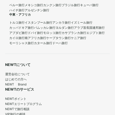
ペルー旅行
メキシコ旅行
カンクン旅行
ブラジル旅行
キューバ旅行
ハイチ旅行
アルゼンチン旅行
中東・アフリカ
トルコ旅行
イスタンブール旅行
アンカラ旅行
イズミール旅行
カッパドキア旅行
パムッカレ旅行
ヨルダン旅行
アラブ首長国連邦旅行
アブダビ旅行
ドバイ旅行
モロッコ旅行
カサブランカ旅行
エジプト旅行
カイロ旅行
南アフリカ旅行
ケープタウン旅行
ケニア旅行
モーリシャス旅行
カタール旅行
ドーハ旅行
NEWTについて
運営会社について
はじめての方へ
NEWT Brand
NEWTのサービス
NEWTポイント
NEWTエリートプログラム
NEWTで旅行相談
VIP旅行の相談