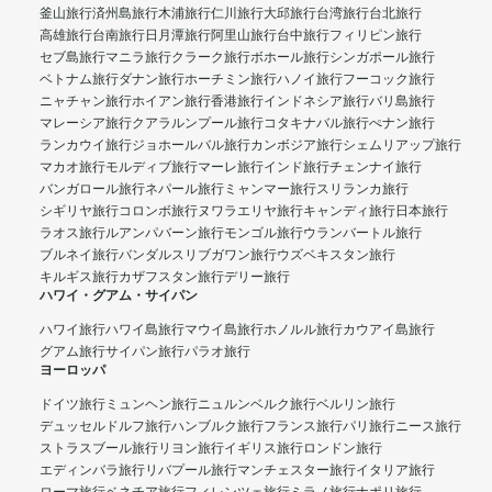
釜山旅行
済州島旅行
木浦旅行
仁川旅行
大邱旅行
台湾旅行
台北旅行
高雄旅行
台南旅行
日月潭旅行
阿里山旅行
台中旅行
フィリピン旅行
セブ島旅行
マニラ旅行
クラーク旅行
ボホール旅行
シンガポール旅行
ベトナム旅行
ダナン旅行
ホーチミン旅行
ハノイ旅行
フーコック旅行
ニャチャン旅行
ホイアン旅行
香港旅行
インドネシア旅行
バリ島旅行
マレーシア旅行
クアラルンプール旅行
コタキナバル旅行
ぺナン旅行
ランカウイ旅行
ジョホールバル旅行
カンボジア旅行
シェムリアップ旅行
マカオ旅行
モルディブ旅行
マーレ旅行
インド旅行
チェンナイ旅行
バンガロール旅行
ネパール旅行
ミャンマー旅行
スリランカ旅行
シギリヤ旅行
コロンボ旅行
ヌワラエリヤ旅行
キャンディ旅行
日本旅行
ラオス旅行
ルアンパバーン旅行
モンゴル旅行
ウランバートル旅行
ブルネイ旅行
バンダルスリブガワン旅行
ウズベキスタン旅行
キルギス旅行
カザフスタン旅行
デリー旅行
ハワイ・グアム・サイパン
ハワイ旅行
ハワイ島旅行
マウイ島旅行
ホノルル旅行
カウアイ島旅行
グアム旅行
サイパン旅行
パラオ旅行
ヨーロッパ
ドイツ旅行
ミュンヘン旅行
ニュルンベルク旅行
ベルリン旅行
デュッセルドルフ旅行
ハンブルク旅行
フランス旅行
パリ旅行
ニース旅行
ストラスブール旅行
リヨン旅行
イギリス旅行
ロンドン旅行
エディンバラ旅行
リバプール旅行
マンチェスター旅行
イタリア旅行