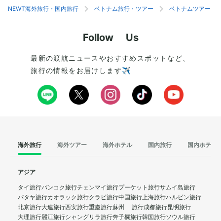
NEWT海外旅行・国内旅行
ベトナム旅行・ツアー
ベトナムツアー
Follow Us
最新の渡航ニュースやおすすめスポットなど、
旅行の情報をお届けします✈️
海外旅行
海外ツアー
海外ホテル
国内旅行
国内ホテル
アジア
タイ旅行
バンコク旅行
チェンマイ旅行
プーケット旅行
サムイ島旅行
パタヤ旅行
カオラック旅行
クラビ旅行
中国旅行
上海旅行
ハルビン旅行
北京旅行
大連旅行
西安旅行
重慶旅行
蘇州 旅行
成都旅行
昆明旅行
大理旅行
麗江旅行
シャングリラ旅行
奔子欄旅行
韓国旅行
ソウル旅行