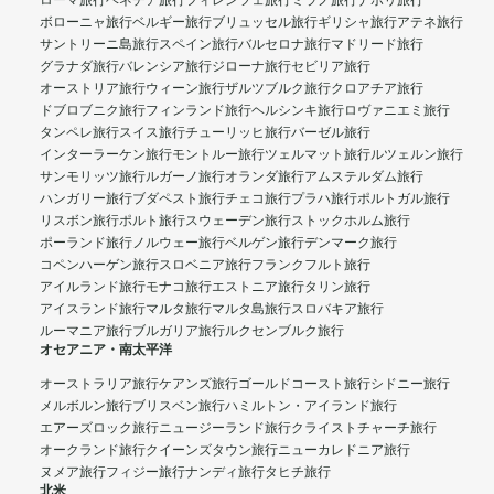
ローマ旅行
ベネチア旅行
フィレンツェ旅行
ミラノ旅行
ナポリ旅行
ボローニャ旅行
ベルギー旅行
ブリュッセル旅行
ギリシャ旅行
アテネ旅行
サントリーニ島旅行
スペイン旅行
バルセロナ旅行
マドリード旅行
グラナダ旅行
バレンシア旅行
ジローナ旅行
セビリア旅行
オーストリア旅行
ウィーン旅行
ザルツブルク旅行
クロアチア旅行
ドブロブニク旅行
フィンランド旅行
ヘルシンキ旅行
ロヴァニエミ旅行
タンペレ旅行
スイス旅行
チューリッヒ旅行
バーゼル旅行
インターラーケン旅行
モントルー旅行
ツェルマット旅行
ルツェルン旅行
サンモリッツ旅行
ルガーノ旅行
オランダ旅行
アムステルダム旅行
ハンガリー旅行
ブダペスト旅行
チェコ旅行
プラハ旅行
ポルトガル旅行
リスボン旅行
ポルト旅行
スウェーデン旅行
ストックホルム旅行
ポーランド旅行
ノルウェー旅行
ベルゲン旅行
デンマーク旅行
コペンハーゲン旅行
スロベニア旅行
フランクフルト旅行
アイルランド旅行
モナコ旅行
エストニア旅行
タリン旅行
アイスランド旅行
マルタ旅行
マルタ島旅行
スロバキア旅行
ルーマニア旅行
ブルガリア旅行
ルクセンブルク旅行
オセアニア・南太平洋
オーストラリア旅行
ケアンズ旅行
ゴールドコースト旅行
シドニー旅行
メルボルン旅行
ブリスベン旅行
ハミルトン・アイランド旅行
エアーズロック旅行
ニュージーランド旅行
クライストチャーチ旅行
オークランド旅行
クイーンズタウン旅行
ニューカレドニア旅行
ヌメア旅行
フィジー旅行
ナンディ旅行
タヒチ旅行
北米