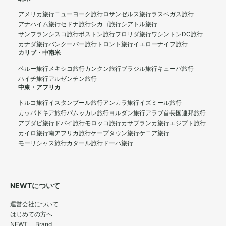
アメリカ旅行
ニューヨーク旅行
ロサンゼルス旅行
ラスベガス旅行
アナハイム旅行
セドナ旅行
シカゴ旅行
シアトル旅行
サンフランシスコ旅行
ボストン旅行
フロリダ旅行
ワシントンDC旅行
カナダ旅行
バンクーバー旅行
トロント旅行
イエローナイフ旅行
カリブ・中南米
ペルー旅行
メキシコ旅行
カンクン旅行
ブラジル旅行
キューバ旅行
ハイチ旅行
アルゼンチン旅行
中東・アフリカ
トルコ旅行
イスタンブール旅行
アンカラ旅行
イズミール旅行
カッパドキア旅行
パムッカレ旅行
ヨルダン旅行
アラブ首長国連邦旅行
アブダビ旅行
ドバイ旅行
モロッコ旅行
カサブランカ旅行
エジプト旅行
カイロ旅行
南アフリカ旅行
ケープタウン旅行
ケニア旅行
モーリシャス旅行
カタール旅行
ドーハ旅行
NEWTについて
運営会社について
はじめての方へ
NEWT Brand