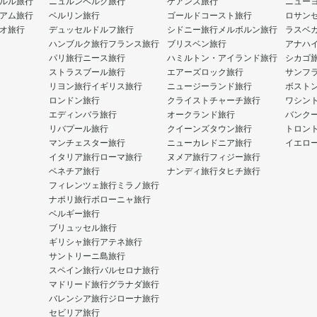
ルル旅行
ニュルンベルク旅行
ケアンズ旅行
ニュー
アム旅行
ベルリン旅行
ゴールドコースト旅行
ロサン
オ旅行
デュッセルドルフ旅行
シドニー旅行
メルボルン旅行
ラスベ
ハンブルク旅行
フランス旅行
ブリスベン旅行
アナハ
パリ旅行
ニース旅行
ハミルトン・アイランド旅行
シカゴ
ストラスブール旅行
エアーズロック旅行
サンフ
リヨン旅行
イギリス旅行
ニュージーランド旅行
ボスト
ロンドン旅行
クライストチャーチ旅行
ワシン
エディンバラ旅行
オークランド旅行
バンク
リバプール旅行
クイーンズタウン旅行
トロン
マンチェスター旅行
ニューカレドニア旅行
イエロ
イタリア旅行
ローマ旅行
ヌメア旅行
フィジー旅行
ベネチア旅行
ナンディ旅行
タヒチ旅行
フィレンツェ旅行
ミラノ旅行
ナポリ旅行
ボローニャ旅行
ベルギー旅行
ブリュッセル旅行
ギリシャ旅行
アテネ旅行
サントリーニ島旅行
スペイン旅行
バルセロナ旅行
マドリード旅行
グラナダ旅行
バレンシア旅行
ジローナ旅行
セビリア旅行