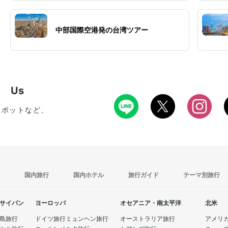
中部国際空港発の台湾ツアー
w Us
スポットなど、
国内旅行
国内ホテル
旅行ガイド
テーマ別旅行
サイパン
ヨーロッパ
オセアニア・南太平洋
北米
島旅行
ドイツ旅行
ミュンヘン旅行
オーストラリア旅行
アメリ