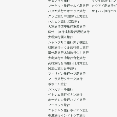
チェンマイ旅行
マウイ島旅行
ホノ
プーケット旅行
サムイ島旅行
カウアイ島旅行
グ
パタヤ旅行
カオラック旅行
サイパン旅行
パラ
クラビ旅行
中国旅行
上海旅行
ハルビン旅行
北京旅行
大連旅行
西安旅行
重慶旅行
蘇州 旅行
成都旅行
昆明旅行
大理旅行
麗江旅行
シャングリラ旅行
奔子欄旅行
韓国旅行
ソウル旅行
釜山旅行
済州島旅行
木浦旅行
仁川旅行
大邱旅行
台湾旅行
台北旅行
高雄旅行
台南旅行
日月潭旅行
阿里山旅行
台中旅行
フィリピン旅行
セブ島旅行
マニラ旅行
クラーク旅行
ボホール旅行
シンガポール旅行
ベトナム旅行
ダナン旅行
ホーチミン旅行
ハノイ旅行
フーコック旅行
ニャチャン旅行
ホイアン旅行
香港旅行
インドネシア旅行