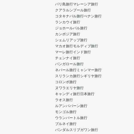
バリ島旅行
マレーシア旅行
クアラルンプール旅行
コタキナバル旅行
ぺナン旅行
ランカウイ旅行
ジョホールバル旅行
カンボジア旅行
シェムリアップ旅行
マカオ旅行
モルディブ旅行
マーレ旅行
インド旅行
チェンナイ旅行
バンガロール旅行
ネパール旅行
ミャンマー旅行
スリランカ旅行
シギリヤ旅行
コロンボ旅行
ヌワラエリヤ旅行
キャンディ旅行
日本旅行
ラオス旅行
ルアンパバーン旅行
モンゴル旅行
ウランバートル旅行
ブルネイ旅行
バンダルスリブガワン旅行