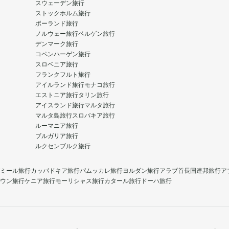
スウェーデン旅行
ストックホルム旅行
ポーランド旅行
ノルウェー旅行
ベルゲン旅行
デンマーク旅行
コペンハーゲン旅行
スロベニア旅行
フランクフルト旅行
アイルランド旅行
モナコ旅行
エストニア旅行
タリン旅行
アイスランド旅行
マルタ旅行
マルタ島旅行
スロバキア旅行
ルーマニア旅行
ブルガリア旅行
ルクセンブルク旅行
ミール旅行
カッパドキア旅行
パムッカレ旅行
ヨルダン旅行
アラブ首長国連邦旅行
ア
ウン旅行
ケニア旅行
モーリシャス旅行
カタール旅行
ドーハ旅行