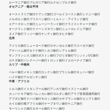
ルーマニア旅行
ブルガリア旅行
ルクセンブルク旅行
オセアニア・南太平洋
オーストラリア旅行
ケアンズ旅行
ゴールドコースト旅行
シドニー旅行
メルボルン旅行
ブリスベン旅行
ハミルトン・アイランド旅行
エアーズロック旅行
ニュージーランド旅行
クライストチャーチ旅行
オークランド旅行
クイーンズタウン旅行
ニューカレドニア旅行
ヌメア旅行
フィジー旅行
ナンディ旅行
タヒチ旅行
北米
アメリカ旅行
ニューヨーク旅行
ロサンゼルス旅行
ラスベガス旅行
アナハイム旅行
セドナ旅行
シカゴ旅行
シアトル旅行
サンフランシスコ旅行
ボストン旅行
フロリダ旅行
ワシントンDC旅行
カナダ旅行
バンクーバー旅行
トロント旅行
イエローナイフ旅行
カリブ・中南米
ペルー旅行
メキシコ旅行
カンクン旅行
ブラジル旅行
キューバ旅行
ハイチ旅行
アルゼンチン旅行
中東・アフリカ
トルコ旅行
イスタンブール旅行
アンカラ旅行
イズミール旅行
カッパドキア旅行
パムッカレ旅行
ヨルダン旅行
アラブ首長国連邦旅行
アブダビ旅行
ドバイ旅行
モロッコ旅行
カサブランカ旅行
エジプト旅行
カイロ旅行
南アフリカ旅行
ケープタウン旅行
ケニア旅行
モーリシャス旅行
カタール旅行
ドーハ旅行