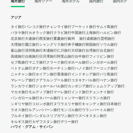
海外旅行
海外ツアー
海外ホテル
国内旅行
国内ホテル
アジア
タイ旅行
バンコク旅行
チェンマイ旅行
プーケット旅行
サムイ島旅行
パタヤ旅行
カオラック旅行
クラビ旅行
中国旅行
上海旅行
ハルビン旅行
北京旅行
大連旅行
西安旅行
重慶旅行
蘇州 旅行
成都旅行
昆明旅行
大理旅行
麗江旅行
シャングリラ旅行
奔子欄旅行
韓国旅行
ソウル旅行
釜山旅行
済州島旅行
木浦旅行
仁川旅行
大邱旅行
台湾旅行
台北旅行
高雄旅行
台南旅行
日月潭旅行
阿里山旅行
台中旅行
フィリピン旅行
セブ島旅行
マニラ旅行
クラーク旅行
ボホール旅行
シンガポール旅行
ベトナム旅行
ダナン旅行
ホーチミン旅行
ハノイ旅行
フーコック旅行
ニャチャン旅行
ホイアン旅行
香港旅行
インドネシア旅行
バリ島旅行
マレーシア旅行
クアラルンプール旅行
コタキナバル旅行
ぺナン旅行
ランカウイ旅行
ジョホールバル旅行
カンボジア旅行
シェムリアップ旅行
マカオ旅行
モルディブ旅行
マーレ旅行
インド旅行
チェンナイ旅行
バンガロール旅行
ネパール旅行
ミャンマー旅行
スリランカ旅行
シギリヤ旅行
コロンボ旅行
ヌワラエリヤ旅行
キャンディ旅行
日本旅行
ラオス旅行
ルアンパバーン旅行
モンゴル旅行
ウランバートル旅行
ブルネイ旅行
バンダルスリブガワン旅行
ウズベキスタン旅行
キルギス旅行
カザフスタン旅行
デリー旅行
ハワイ・グアム・サイパン