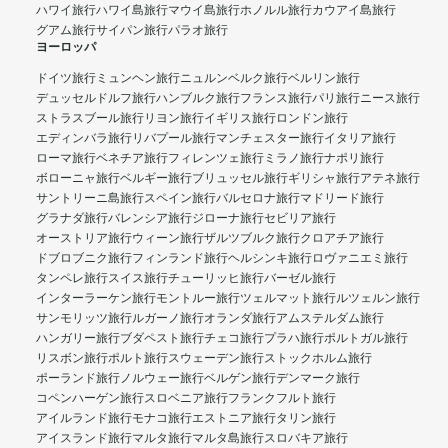
ハワイ旅行
ハワイ島旅行
マウイ島旅行
ホノルル旅行
カウアイ島旅行
グアム旅行
サイパン旅行
パラオ旅行
ヨーロッパ
ドイツ旅行
ミュンヘン旅行
ニュルンベルク旅行
ベルリン旅行
デュッセルドルフ旅行
ハンブルク旅行
フランス旅行
パリ旅行
ニース旅行
ストラスブール旅行
リヨン旅行
イギリス旅行
ロンドン旅行
エディンバラ旅行
リバプール旅行
マンチェスター旅行
イタリア旅行
ローマ旅行
ベネチア旅行
フィレンツェ旅行
ミラノ旅行
ナポリ旅行
ボローニャ旅行
ベルギー旅行
ブリュッセル旅行
ギリシャ旅行
アテネ旅行
サントリーニ島旅行
スペイン旅行
バルセロナ旅行
マドリード旅行
グラナダ旅行
バレンシア旅行
ジローナ旅行
セビリア旅行
オーストリア旅行
ウィーン旅行
ザルツブルク旅行
クロアチア旅行
ドブロブニク旅行
フィンランド旅行
ヘルシンキ旅行
ロヴァニエミ旅行
タンペレ旅行
スイス旅行
チューリッヒ旅行
バーゼル旅行
インターラーケン旅行
モントルー旅行
ツェルマット旅行
ルツェルン旅行
サンモリッツ旅行
ルガーノ旅行
オランダ旅行
アムステルダム旅行
ハンガリー旅行
ブダペスト旅行
チェコ旅行
プラハ旅行
ポルトガル旅行
リスボン旅行
ポルト旅行
スウェーデン旅行
ストックホルム旅行
ポーランド旅行
ノルウェー旅行
ベルゲン旅行
デンマーク旅行
コペンハーゲン旅行
スロベニア旅行
フランクフルト旅行
アイルランド旅行
モナコ旅行
エストニア旅行
タリン旅行
アイスランド旅行
マルタ旅行
マルタ島旅行
スロバキア旅行