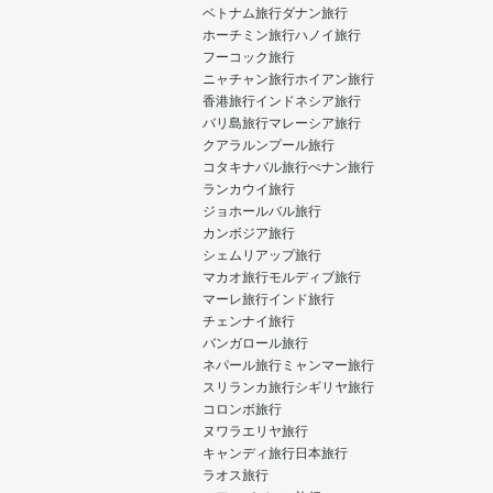
ベトナム旅行
ダナン旅行
ホーチミン旅行
ハノイ旅行
フーコック旅行
ニャチャン旅行
ホイアン旅行
香港旅行
インドネシア旅行
バリ島旅行
マレーシア旅行
クアラルンプール旅行
コタキナバル旅行
ぺナン旅行
ランカウイ旅行
ジョホールバル旅行
カンボジア旅行
シェムリアップ旅行
マカオ旅行
モルディブ旅行
マーレ旅行
インド旅行
チェンナイ旅行
バンガロール旅行
ネパール旅行
ミャンマー旅行
スリランカ旅行
シギリヤ旅行
コロンボ旅行
ヌワラエリヤ旅行
キャンディ旅行
日本旅行
ラオス旅行