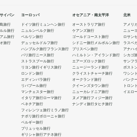
サイパン
ヨーロッパ
オセアニア・南太平洋
北米
島旅行
ドイツ旅行
ミュンヘン旅行
オーストラリア旅行
アメリ
ルル旅行
ニュルンベルク旅行
ケアンズ旅行
ニュー
アム旅行
ベルリン旅行
ゴールドコースト旅行
ロサン
オ旅行
デュッセルドルフ旅行
シドニー旅行
メルボルン旅行
ラスベ
ハンブルク旅行
フランス旅行
ブリスベン旅行
アナハ
パリ旅行
ニース旅行
ハミルトン・アイランド旅行
シカゴ
ストラスブール旅行
エアーズロック旅行
サンフ
リヨン旅行
イギリス旅行
ニュージーランド旅行
ボスト
ロンドン旅行
クライストチャーチ旅行
ワシン
エディンバラ旅行
オークランド旅行
バンク
リバプール旅行
クイーンズタウン旅行
トロン
マンチェスター旅行
ニューカレドニア旅行
イエロ
イタリア旅行
ローマ旅行
ヌメア旅行
フィジー旅行
ベネチア旅行
ナンディ旅行
タヒチ旅行
フィレンツェ旅行
ミラノ旅行
ナポリ旅行
ボローニャ旅行
ベルギー旅行
ブリュッセル旅行
ギリシャ旅行
アテネ旅行