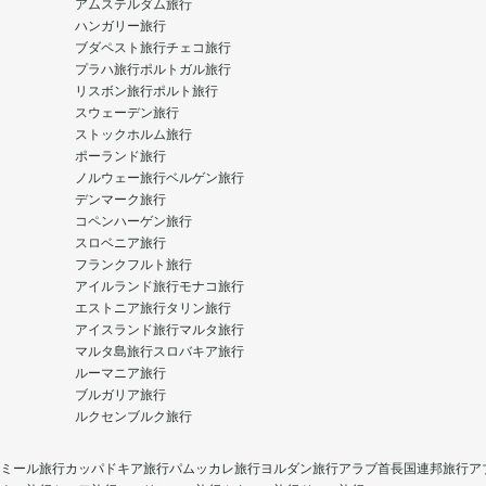
アムステルダム旅行
ハンガリー旅行
ブダペスト旅行
チェコ旅行
プラハ旅行
ポルトガル旅行
リスボン旅行
ポルト旅行
スウェーデン旅行
ストックホルム旅行
ポーランド旅行
ノルウェー旅行
ベルゲン旅行
デンマーク旅行
コペンハーゲン旅行
スロベニア旅行
フランクフルト旅行
アイルランド旅行
モナコ旅行
エストニア旅行
タリン旅行
アイスランド旅行
マルタ旅行
マルタ島旅行
スロバキア旅行
ルーマニア旅行
ブルガリア旅行
ルクセンブルク旅行
ミール旅行
カッパドキア旅行
パムッカレ旅行
ヨルダン旅行
アラブ首長国連邦旅行
ア