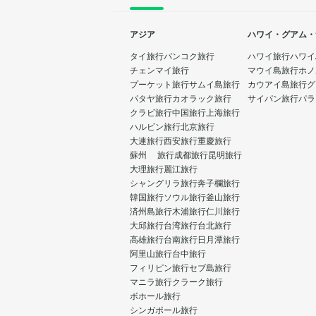
アジア
ハワイ・グアム・
タイ旅行
バンコク旅行
ハワイ旅行
ハワイ
チェンマイ旅行
マウイ島旅行
ホノ
プーケット旅行
サムイ島旅行
カウアイ島旅行
グ
パタヤ旅行
カオラック旅行
サイパン旅行
パラ
クラビ旅行
中国旅行
上海旅行
ハルビン旅行
北京旅行
大連旅行
西安旅行
重慶旅行
蘇州 旅行
成都旅行
昆明旅行
大理旅行
麗江旅行
シャングリラ旅行
奔子欄旅行
韓国旅行
ソウル旅行
釜山旅行
済州島旅行
木浦旅行
仁川旅行
大邱旅行
台湾旅行
台北旅行
高雄旅行
台南旅行
日月潭旅行
阿里山旅行
台中旅行
フィリピン旅行
セブ島旅行
マニラ旅行
クラーク旅行
ボホール旅行
シンガポール旅行