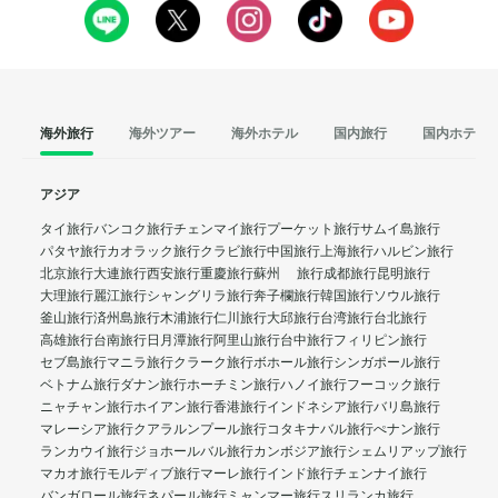
海外旅行
海外ツアー
海外ホテル
国内旅行
国内ホテル
アジア
タイ旅行
バンコク旅行
チェンマイ旅行
プーケット旅行
サムイ島旅行
パタヤ旅行
カオラック旅行
クラビ旅行
中国旅行
上海旅行
ハルビン旅行
北京旅行
大連旅行
西安旅行
重慶旅行
蘇州 旅行
成都旅行
昆明旅行
大理旅行
麗江旅行
シャングリラ旅行
奔子欄旅行
韓国旅行
ソウル旅行
釜山旅行
済州島旅行
木浦旅行
仁川旅行
大邱旅行
台湾旅行
台北旅行
高雄旅行
台南旅行
日月潭旅行
阿里山旅行
台中旅行
フィリピン旅行
セブ島旅行
マニラ旅行
クラーク旅行
ボホール旅行
シンガポール旅行
ベトナム旅行
ダナン旅行
ホーチミン旅行
ハノイ旅行
フーコック旅行
ニャチャン旅行
ホイアン旅行
香港旅行
インドネシア旅行
バリ島旅行
マレーシア旅行
クアラルンプール旅行
コタキナバル旅行
ぺナン旅行
ランカウイ旅行
ジョホールバル旅行
カンボジア旅行
シェムリアップ旅行
マカオ旅行
モルディブ旅行
マーレ旅行
インド旅行
チェンナイ旅行
バンガロール旅行
ネパール旅行
ミャンマー旅行
スリランカ旅行