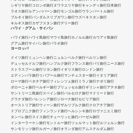
シギリヤ旅行
コロンボ旅行
ヌワラエリヤ旅行
キャンディ旅行
日本旅行
ラオス旅行
ルアンパバーン旅行
モンゴル旅行
ウランバートル旅行
ブルネイ旅行
バンダルスリブガワン旅行
ウズベキスタン旅行
キルギス旅行
カザフスタン旅行
デリー旅行
ハワイ・グアム・サイパン
ハワイ旅行
ハワイ島旅行
マウイ島旅行
ホノルル旅行
カウアイ島旅行
グアム旅行
サイパン旅行
パラオ旅行
ヨーロッパ
ドイツ旅行
ミュンヘン旅行
ニュルンベルク旅行
ベルリン旅行
デュッセルドルフ旅行
ハンブルク旅行
フランス旅行
パリ旅行
ニース旅行
ストラスブール旅行
リヨン旅行
イギリス旅行
ロンドン旅行
エディンバラ旅行
リバプール旅行
マンチェスター旅行
イタリア旅行
ローマ旅行
ベネチア旅行
フィレンツェ旅行
ミラノ旅行
ナポリ旅行
ボローニャ旅行
ベルギー旅行
ブリュッセル旅行
ギリシャ旅行
アテネ旅行
サントリーニ島旅行
スペイン旅行
バルセロナ旅行
マドリード旅行
グラナダ旅行
バレンシア旅行
ジローナ旅行
セビリア旅行
オーストリア旅行
ウィーン旅行
ザルツブルク旅行
クロアチア旅行
ドブロブニク旅行
フィンランド旅行
ヘルシンキ旅行
ロヴァニエミ旅行
タンペレ旅行
スイス旅行
チューリッヒ旅行
バーゼル旅行
インターラーケン旅行
モントルー旅行
ツェルマット旅行
ルツェルン旅行
サンモリッツ旅行
ルガーノ旅行
オランダ旅行
アムステルダム旅行