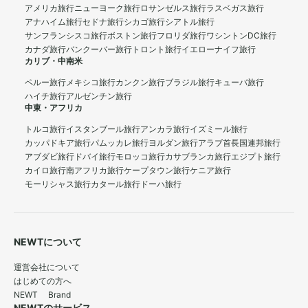
アメリカ旅行
ニューヨーク旅行
ロサンゼルス旅行
ラスベガス旅行
アナハイム旅行
セドナ旅行
シカゴ旅行
シアトル旅行
サンフランシスコ旅行
ボストン旅行
フロリダ旅行
ワシントンDC旅行
カナダ旅行
バンクーバー旅行
トロント旅行
イエローナイフ旅行
カリブ・中南米
ペルー旅行
メキシコ旅行
カンクン旅行
ブラジル旅行
キューバ旅行
ハイチ旅行
アルゼンチン旅行
中東・アフリカ
トルコ旅行
イスタンブール旅行
アンカラ旅行
イズミール旅行
カッパドキア旅行
パムッカレ旅行
ヨルダン旅行
アラブ首長国連邦旅行
アブダビ旅行
ドバイ旅行
モロッコ旅行
カサブランカ旅行
エジプト旅行
カイロ旅行
南アフリカ旅行
ケープタウン旅行
ケニア旅行
モーリシャス旅行
カタール旅行
ドーハ旅行
NEWTについて
運営会社について
はじめての方へ
NEWT Brand