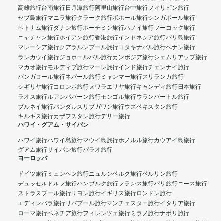
高雄旅行
台南旅行
日月潭旅行
阿里山旅行
台中旅行
フィリピン旅行
セブ島旅行
マニラ旅行
クラーク旅行
ボホール旅行
シンガポール旅行
ベトナム旅行
ダナン旅行
ホーチミン旅行
ハノイ旅行
フーコック旅行
ニャチャン旅行
ホイアン旅行
香港旅行
インドネシア旅行
バリ島旅行
マレーシア旅行
クアラルンプール旅行
コタキナバル旅行
ぺナン旅行
ランカウイ旅行
ジョホールバル旅行
カンボジア旅行
シェムリアップ旅行
マカオ旅行
モルディブ旅行
マーレ旅行
インド旅行
チェンナイ旅行
バンガロール旅行
ネパール旅行
ミャンマー旅行
スリランカ旅行
シギリヤ旅行
コロンボ旅行
ヌワラエリヤ旅行
キャンディ旅行
日本旅行
ラオス旅行
ルアンパバーン旅行
モンゴル旅行
ウランバートル旅行
ブルネイ旅行
バンダルスリブガワン旅行
ウズベキスタン旅行
キルギス旅行
カザフスタン旅行
デリー旅行
ハワイ・グアム・サイパン
ハワイ旅行
ハワイ島旅行
マウイ島旅行
ホノルル旅行
カウアイ島旅行
グアム旅行
サイパン旅行
パラオ旅行
ヨーロッパ
ドイツ旅行
ミュンヘン旅行
ニュルンベルク旅行
ベルリン旅行
デュッセルドルフ旅行
ハンブルク旅行
フランス旅行
パリ旅行
ニース旅行
ストラスブール旅行
リヨン旅行
イギリス旅行
ロンドン旅行
エディンバラ旅行
リバプール旅行
マンチェスター旅行
イタリア旅行
ローマ旅行
ベネチア旅行
フィレンツェ旅行
ミラノ旅行
ナポリ旅行