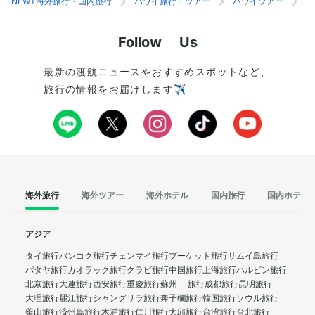
NEWT海外旅行・国内旅行
ハワイ旅行・ツアー
ハワイツアー
ホ
Follow Us
最新の渡航ニュースやおすすめスポットなど、
旅行の情報をお届けします✈️
海外旅行
海外ツアー
海外ホテル
国内旅行
国内ホテル
アジア
タイ旅行
バンコク旅行
チェンマイ旅行
プーケット旅行
サムイ島旅行
パタヤ旅行
カオラック旅行
クラビ旅行
中国旅行
上海旅行
ハルビン旅行
北京旅行
大連旅行
西安旅行
重慶旅行
蘇州 旅行
成都旅行
昆明旅行
大理旅行
麗江旅行
シャングリラ旅行
奔子欄旅行
韓国旅行
ソウル旅行
釜山旅行
済州島旅行
木浦旅行
仁川旅行
大邱旅行
台湾旅行
台北旅行