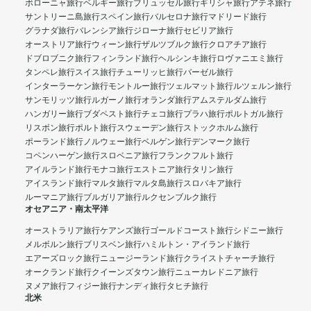
ボローニャ旅行
ベルギー旅行
ブリュッセル旅行
ギリシャ旅行
アテネ旅行
サントリーニ島旅行
スペイン旅行
バルセロナ旅行
マドリード旅行
グラナダ旅行
バレンシア旅行
ジローナ旅行
セビリア旅行
オーストリア旅行
ウィーン旅行
ザルツブルク旅行
クロアチア旅行
ドブロブニク旅行
フィンランド旅行
ヘルシンキ旅行
ロヴァニエミ旅行
タンペレ旅行
スイス旅行
チューリッヒ旅行
バーゼル旅行
インターラーケン旅行
モントルー旅行
ツェルマット旅行
ルツェルン旅行
サンモリッツ旅行
ルガーノ旅行
オランダ旅行
アムステルダム旅行
ハンガリー旅行
ブダペスト旅行
チェコ旅行
プラハ旅行
ポルトガル旅行
リスボン旅行
ポルト旅行
スウェーデン旅行
ストックホルム旅行
ポーランド旅行
ノルウェー旅行
ベルゲン旅行
デンマーク旅行
コペンハーゲン旅行
スロベニア旅行
フランクフルト旅行
アイルランド旅行
モナコ旅行
エストニア旅行
タリン旅行
アイスランド旅行
マルタ旅行
マルタ島旅行
スロバキア旅行
ルーマニア旅行
ブルガリア旅行
ルクセンブルク旅行
オセアニア・南太平洋
オーストラリア旅行
ケアンズ旅行
ゴールドコースト旅行
シドニー旅行
メルボルン旅行
ブリスベン旅行
ハミルトン・アイランド旅行
エアーズロック旅行
ニュージーランド旅行
クライストチャーチ旅行
オークランド旅行
クイーンズタウン旅行
ニューカレドニア旅行
ヌメア旅行
フィジー旅行
ナンディ旅行
タヒチ旅行
北米