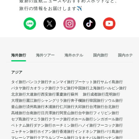
最新の渡航ニュースやおすすめスポットなど、
旅行の情報をお届けします✈️
海外旅行
海外ツアー
海外ホテル
国内旅行
国内ホテル
アジア
タイ旅行
バンコク旅行
チェンマイ旅行
プーケット旅行
サムイ島旅行
パタヤ旅行
カオラック旅行
クラビ旅行
中国旅行
上海旅行
ハルビン旅行
北京旅行
大連旅行
西安旅行
重慶旅行
蘇州 旅行
成都旅行
昆明旅行
大理旅行
麗江旅行
シャングリラ旅行
奔子欄旅行
韓国旅行
ソウル旅行
釜山旅行
済州島旅行
木浦旅行
仁川旅行
大邱旅行
台湾旅行
台北旅行
高雄旅行
台南旅行
日月潭旅行
阿里山旅行
台中旅行
フィリピン旅行
セブ島旅行
マニラ旅行
クラーク旅行
ボホール旅行
シンガポール旅行
ベトナム旅行
ダナン旅行
ホーチミン旅行
ハノイ旅行
フーコック旅行
ニャチャン旅行
ホイアン旅行
香港旅行
インドネシア旅行
バリ島旅行
マレーシア旅行
クアラルンプール旅行
コタキナバル旅行
ぺナン旅行