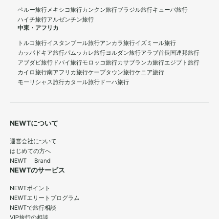
ペルー旅行
メキシコ旅行
カンクン旅行
ブラジル旅行
キューバ旅行
ハイチ旅行
アルゼンチン旅行
中東・アフリカ
トルコ旅行
イスタンブール旅行
アンカラ旅行
イズミール旅行
カッパドキア旅行
パムッカレ旅行
ヨルダン旅行
アラブ首長国連邦旅行
アブダビ旅行
ドバイ旅行
モロッコ旅行
カサブランカ旅行
エジプト旅行
カイロ旅行
南アフリカ旅行
ケープタウン旅行
ケニア旅行
モーリシャス旅行
カタール旅行
ドーハ旅行
NEWTについて
運営会社について
はじめての方へ
NEWT Brand
NEWTのサービス
NEWTポイント
NEWTエリートプログラム
NEWTで旅行相談
VIP旅行の相談