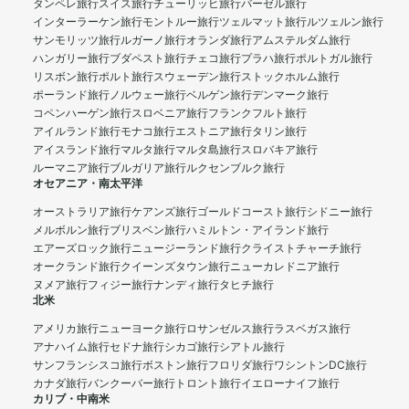
タンペレ旅行
スイス旅行
チューリッヒ旅行
バーゼル旅行
インターラーケン旅行
モントルー旅行
ツェルマット旅行
ルツェルン旅行
サンモリッツ旅行
ルガーノ旅行
オランダ旅行
アムステルダム旅行
ハンガリー旅行
ブダペスト旅行
チェコ旅行
プラハ旅行
ポルトガル旅行
リスボン旅行
ポルト旅行
スウェーデン旅行
ストックホルム旅行
ポーランド旅行
ノルウェー旅行
ベルゲン旅行
デンマーク旅行
コペンハーゲン旅行
スロベニア旅行
フランクフルト旅行
アイルランド旅行
モナコ旅行
エストニア旅行
タリン旅行
アイスランド旅行
マルタ旅行
マルタ島旅行
スロバキア旅行
ルーマニア旅行
ブルガリア旅行
ルクセンブルク旅行
オセアニア・南太平洋
オーストラリア旅行
ケアンズ旅行
ゴールドコースト旅行
シドニー旅行
メルボルン旅行
ブリスベン旅行
ハミルトン・アイランド旅行
エアーズロック旅行
ニュージーランド旅行
クライストチャーチ旅行
オークランド旅行
クイーンズタウン旅行
ニューカレドニア旅行
ヌメア旅行
フィジー旅行
ナンディ旅行
タヒチ旅行
北米
アメリカ旅行
ニューヨーク旅行
ロサンゼルス旅行
ラスベガス旅行
アナハイム旅行
セドナ旅行
シカゴ旅行
シアトル旅行
サンフランシスコ旅行
ボストン旅行
フロリダ旅行
ワシントンDC旅行
カナダ旅行
バンクーバー旅行
トロント旅行
イエローナイフ旅行
カリブ・中南米