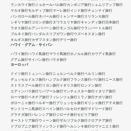
ランカウイ旅行
ジョホールバル旅行
カンボジア旅行
シェムリアップ旅行
マカオ旅行
モルディブ旅行
マーレ旅行
インド旅行
チェンナイ旅行
バンガロール旅行
ネパール旅行
ミャンマー旅行
スリランカ旅行
シギリヤ旅行
コロンボ旅行
ヌワラエリヤ旅行
キャンディ旅行
日本旅行
ラオス旅行
ルアンパバーン旅行
モンゴル旅行
ウランバートル旅行
ブルネイ旅行
バンダルスリブガワン旅行
ウズベキスタン旅行
キルギス旅行
カザフスタン旅行
デリー旅行
ハワイ・グアム・サイパン
ハワイ旅行
ハワイ島旅行
マウイ島旅行
ホノルル旅行
カウアイ島旅行
グアム旅行
サイパン旅行
パラオ旅行
ヨーロッパ
ドイツ旅行
ミュンヘン旅行
ニュルンベルク旅行
ベルリン旅行
デュッセルドルフ旅行
ハンブルク旅行
フランス旅行
パリ旅行
ニース旅行
ストラスブール旅行
リヨン旅行
イギリス旅行
ロンドン旅行
エディンバラ旅行
リバプール旅行
マンチェスター旅行
イタリア旅行
ローマ旅行
ベネチア旅行
フィレンツェ旅行
ミラノ旅行
ナポリ旅行
ボローニャ旅行
ベルギー旅行
ブリュッセル旅行
ギリシャ旅行
アテネ旅行
サントリーニ島旅行
スペイン旅行
バルセロナ旅行
マドリード旅行
グラナダ旅行
バレンシア旅行
ジローナ旅行
セビリア旅行
オーストリア旅行
ウィーン旅行
ザルツブルク旅行
クロアチア旅行
ドブロブニク旅行
フィンランド旅行
ヘルシンキ旅行
ロヴァニエミ旅行