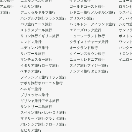
ルル旅行
ニュルンベルク旅行
ケアンズ旅行
ニュー
アム旅行
ベルリン旅行
ゴールドコースト旅行
ロサン
オ旅行
デュッセルドルフ旅行
シドニー旅行
メルボルン旅行
ラスベ
ハンブルク旅行
フランス旅行
ブリスベン旅行
アナハ
パリ旅行
ニース旅行
ハミルトン・アイランド旅行
シカゴ
ストラスブール旅行
エアーズロック旅行
サンフ
リヨン旅行
イギリス旅行
ニュージーランド旅行
ボスト
ロンドン旅行
クライストチャーチ旅行
ワシン
エディンバラ旅行
オークランド旅行
バンク
リバプール旅行
クイーンズタウン旅行
トロン
マンチェスター旅行
ニューカレドニア旅行
イエロ
イタリア旅行
ローマ旅行
ヌメア旅行
フィジー旅行
ベネチア旅行
ナンディ旅行
タヒチ旅行
フィレンツェ旅行
ミラノ旅行
ナポリ旅行
ボローニャ旅行
ベルギー旅行
ブリュッセル旅行
ギリシャ旅行
アテネ旅行
サントリーニ島旅行
スペイン旅行
バルセロナ旅行
マドリード旅行
グラナダ旅行
バレンシア旅行
ジローナ旅行
セビリア旅行