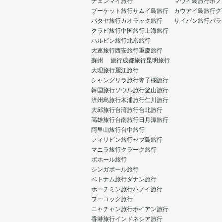
チェンマイ旅行
マウイ島旅行
ホノ
プーケット旅行
サムイ島旅行
カウアイ島旅行
グ
パタヤ旅行
カオラック旅行
サイパン旅行
パラ
クラビ旅行
中国旅行
上海旅行
ハルビン旅行
北京旅行
大連旅行
西安旅行
重慶旅行
蘇州 旅行
成都旅行
昆明旅行
大理旅行
麗江旅行
シャングリラ旅行
奔子欄旅行
韓国旅行
ソウル旅行
釜山旅行
済州島旅行
木浦旅行
仁川旅行
大邱旅行
台湾旅行
台北旅行
高雄旅行
台南旅行
日月潭旅行
阿里山旅行
台中旅行
フィリピン旅行
セブ島旅行
マニラ旅行
クラーク旅行
ボホール旅行
シンガポール旅行
ベトナム旅行
ダナン旅行
ホーチミン旅行
ハノイ旅行
フーコック旅行
ニャチャン旅行
ホイアン旅行
香港旅行
インドネシア旅行