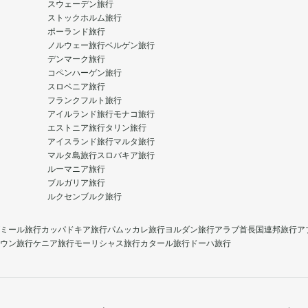
スウェーデン旅行
ストックホルム旅行
ポーランド旅行
ノルウェー旅行
ベルゲン旅行
デンマーク旅行
コペンハーゲン旅行
スロベニア旅行
フランクフルト旅行
アイルランド旅行
モナコ旅行
エストニア旅行
タリン旅行
アイスランド旅行
マルタ旅行
マルタ島旅行
スロバキア旅行
ルーマニア旅行
ブルガリア旅行
ルクセンブルク旅行
ミール旅行
カッパドキア旅行
パムッカレ旅行
ヨルダン旅行
アラブ首長国連邦旅行
ア
ウン旅行
ケニア旅行
モーリシャス旅行
カタール旅行
ドーハ旅行