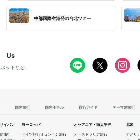
中部国際空港発の台北ツアー
w Us
スポットなど、
国内旅行
国内ホテル
旅行ガイド
テーマ別旅行
サイパン
ヨーロッパ
オセアニア・南太平洋
北米
島旅行
ドイツ旅行
ミュンヘン旅行
オーストラリア旅行
アメリ