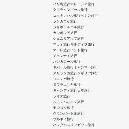
バリ島旅行
マレーシア旅行
クアラルンプール旅行
コタキナバル旅行
ぺナン旅行
ランカウイ旅行
ジョホールバル旅行
カンボジア旅行
シェムリアップ旅行
マカオ旅行
モルディブ旅行
マーレ旅行
インド旅行
チェンナイ旅行
バンガロール旅行
ネパール旅行
ミャンマー旅行
スリランカ旅行
シギリヤ旅行
コロンボ旅行
ヌワラエリヤ旅行
キャンディ旅行
日本旅行
ラオス旅行
ルアンパバーン旅行
モンゴル旅行
ウランバートル旅行
ブルネイ旅行
バンダルスリブガワン旅行