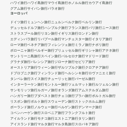
ハワイ旅行
ハワイ島旅行
マウイ島旅行
ホノルル旅行
カウアイ島旅行
グアム旅行
サイパン旅行
パラオ旅行
ヨーロッパ
ドイツ旅行
ミュンヘン旅行
ニュルンベルク旅行
ベルリン旅行
デュッセルドルフ旅行
ハンブルク旅行
フランス旅行
パリ旅行
ニース旅行
ストラスブール旅行
リヨン旅行
イギリス旅行
ロンドン旅行
エディンバラ旅行
リバプール旅行
マンチェスター旅行
イタリア旅行
ローマ旅行
ベネチア旅行
フィレンツェ旅行
ミラノ旅行
ナポリ旅行
ボローニャ旅行
ベルギー旅行
ブリュッセル旅行
ギリシャ旅行
アテネ旅行
サントリーニ島旅行
スペイン旅行
バルセロナ旅行
マドリード旅行
グラナダ旅行
バレンシア旅行
ジローナ旅行
セビリア旅行
オーストリア旅行
ウィーン旅行
ザルツブルク旅行
クロアチア旅行
ドブロブニク旅行
フィンランド旅行
ヘルシンキ旅行
ロヴァニエミ旅行
タンペレ旅行
スイス旅行
チューリッヒ旅行
バーゼル旅行
インターラーケン旅行
モントルー旅行
ツェルマット旅行
ルツェルン旅行
サンモリッツ旅行
ルガーノ旅行
オランダ旅行
アムステルダム旅行
ハンガリー旅行
ブダペスト旅行
チェコ旅行
プラハ旅行
ポルトガル旅行
リスボン旅行
ポルト旅行
スウェーデン旅行
ストックホルム旅行
ポーランド旅行
ノルウェー旅行
ベルゲン旅行
デンマーク旅行
コペンハーゲン旅行
スロベニア旅行
フランクフルト旅行
アイルランド旅行
モナコ旅行
エストニア旅行
タリン旅行
アイスランド旅行
マルタ旅行
マルタ島旅行
スロバキア旅行