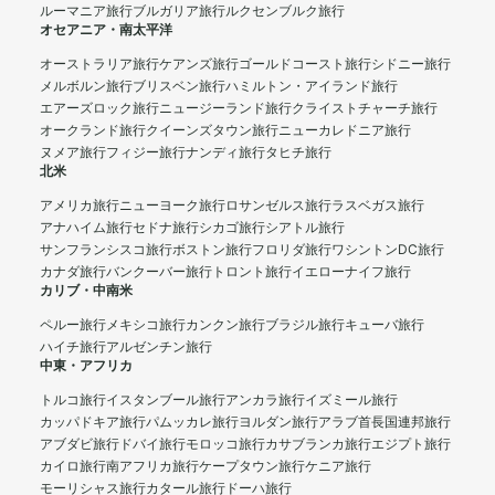
ルーマニア旅行
ブルガリア旅行
ルクセンブルク旅行
オセアニア・南太平洋
オーストラリア旅行
ケアンズ旅行
ゴールドコースト旅行
シドニー旅行
メルボルン旅行
ブリスベン旅行
ハミルトン・アイランド旅行
エアーズロック旅行
ニュージーランド旅行
クライストチャーチ旅行
オークランド旅行
クイーンズタウン旅行
ニューカレドニア旅行
ヌメア旅行
フィジー旅行
ナンディ旅行
タヒチ旅行
北米
アメリカ旅行
ニューヨーク旅行
ロサンゼルス旅行
ラスベガス旅行
アナハイム旅行
セドナ旅行
シカゴ旅行
シアトル旅行
サンフランシスコ旅行
ボストン旅行
フロリダ旅行
ワシントンDC旅行
カナダ旅行
バンクーバー旅行
トロント旅行
イエローナイフ旅行
カリブ・中南米
ペルー旅行
メキシコ旅行
カンクン旅行
ブラジル旅行
キューバ旅行
ハイチ旅行
アルゼンチン旅行
中東・アフリカ
トルコ旅行
イスタンブール旅行
アンカラ旅行
イズミール旅行
カッパドキア旅行
パムッカレ旅行
ヨルダン旅行
アラブ首長国連邦旅行
アブダビ旅行
ドバイ旅行
モロッコ旅行
カサブランカ旅行
エジプト旅行
カイロ旅行
南アフリカ旅行
ケープタウン旅行
ケニア旅行
モーリシャス旅行
カタール旅行
ドーハ旅行