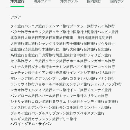
海外旅行
海外ツアー
海外ホテル
国内旅行
国内ホテル
アジア
タイ旅行
バンコク旅行
チェンマイ旅行
プーケット旅行
サムイ島旅行
パタヤ旅行
カオラック旅行
クラビ旅行
中国旅行
上海旅行
ハルビン旅行
北京旅行
大連旅行
西安旅行
重慶旅行
蘇州 旅行
成都旅行
昆明旅行
大理旅行
麗江旅行
シャングリラ旅行
奔子欄旅行
韓国旅行
ソウル旅行
釜山旅行
済州島旅行
木浦旅行
仁川旅行
大邱旅行
台湾旅行
台北旅行
高雄旅行
台南旅行
日月潭旅行
阿里山旅行
台中旅行
フィリピン旅行
セブ島旅行
マニラ旅行
クラーク旅行
ボホール旅行
シンガポール旅行
ベトナム旅行
ダナン旅行
ホーチミン旅行
ハノイ旅行
フーコック旅行
ニャチャン旅行
ホイアン旅行
香港旅行
インドネシア旅行
バリ島旅行
マレーシア旅行
クアラルンプール旅行
コタキナバル旅行
ぺナン旅行
ランカウイ旅行
ジョホールバル旅行
カンボジア旅行
シェムリアップ旅行
マカオ旅行
モルディブ旅行
マーレ旅行
インド旅行
チェンナイ旅行
バンガロール旅行
ネパール旅行
ミャンマー旅行
スリランカ旅行
シギリヤ旅行
コロンボ旅行
ヌワラエリヤ旅行
キャンディ旅行
日本旅行
ラオス旅行
ルアンパバーン旅行
モンゴル旅行
ウランバートル旅行
ブルネイ旅行
バンダルスリブガワン旅行
ウズベキスタン旅行
キルギス旅行
カザフスタン旅行
デリー旅行
ハワイ・グアム・サイパン