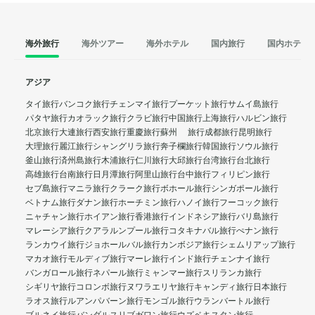
海外旅行
海外ツアー
海外ホテル
国内旅行
国内ホテル
アジア
タイ旅行
バンコク旅行
チェンマイ旅行
プーケット旅行
サムイ島旅行
パタヤ旅行
カオラック旅行
クラビ旅行
中国旅行
上海旅行
ハルビン旅行
北京旅行
大連旅行
西安旅行
重慶旅行
蘇州 旅行
成都旅行
昆明旅行
大理旅行
麗江旅行
シャングリラ旅行
奔子欄旅行
韓国旅行
ソウル旅行
釜山旅行
済州島旅行
木浦旅行
仁川旅行
大邱旅行
台湾旅行
台北旅行
高雄旅行
台南旅行
日月潭旅行
阿里山旅行
台中旅行
フィリピン旅行
セブ島旅行
マニラ旅行
クラーク旅行
ボホール旅行
シンガポール旅行
ベトナム旅行
ダナン旅行
ホーチミン旅行
ハノイ旅行
フーコック旅行
ニャチャン旅行
ホイアン旅行
香港旅行
インドネシア旅行
バリ島旅行
マレーシア旅行
クアラルンプール旅行
コタキナバル旅行
ぺナン旅行
ランカウイ旅行
ジョホールバル旅行
カンボジア旅行
シェムリアップ旅行
マカオ旅行
モルディブ旅行
マーレ旅行
インド旅行
チェンナイ旅行
バンガロール旅行
ネパール旅行
ミャンマー旅行
スリランカ旅行
シギリヤ旅行
コロンボ旅行
ヌワラエリヤ旅行
キャンディ旅行
日本旅行
ラオス旅行
ルアンパバーン旅行
モンゴル旅行
ウランバートル旅行