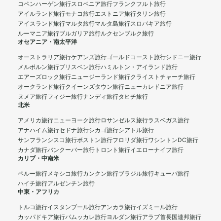
コペンハーゲン旅行
スロベニア旅行
フランクフルト旅行
アイルランド旅行
モナコ旅行
エストニア旅行
タリン旅行
アイスランド旅行
マルタ旅行
マルタ島旅行
スロバキア旅行
ルーマニア旅行
ブルガリア旅行
ルクセンブルク旅行
オセアニア・南太平洋
オーストラリア旅行
ケアンズ旅行
ゴールドコースト旅行
シドニー旅行
メルボルン旅行
ブリスベン旅行
ハミルトン・アイランド旅行
エアーズロック旅行
ニュージーランド旅行
クライストチャーチ旅行
オークランド旅行
クイーンズタウン旅行
ニューカレドニア旅行
ヌメア旅行
フィジー旅行
ナンディ旅行
タヒチ旅行
北米
アメリカ旅行
ニューヨーク旅行
ロサンゼルス旅行
ラスベガス旅行
アナハイム旅行
セドナ旅行
シカゴ旅行
シアトル旅行
サンフランシスコ旅行
ボストン旅行
フロリダ旅行
ワシントンDC旅行
カナダ旅行
バンクーバー旅行
トロント旅行
イエローナイフ旅行
カリブ・中南米
ペルー旅行
メキシコ旅行
カンクン旅行
ブラジル旅行
キューバ旅行
ハイチ旅行
アルゼンチン旅行
中東・アフリカ
トルコ旅行
イスタンブール旅行
アンカラ旅行
イズミール旅行
カッパドキア旅行
パムッカレ旅行
ヨルダン旅行
アラブ首長国連邦旅行