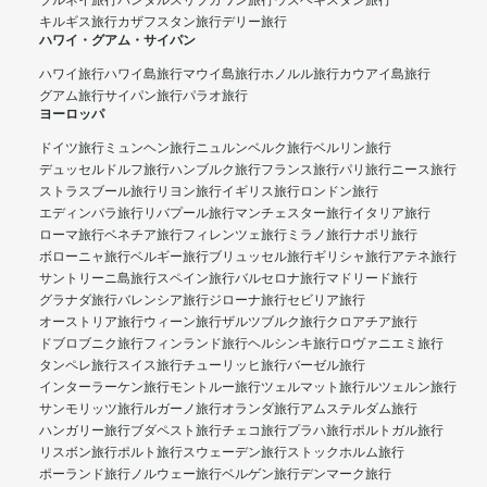
ブルネイ旅行
バンダルスリブガワン旅行
ウズベキスタン旅行
キルギス旅行
カザフスタン旅行
デリー旅行
ハワイ・グアム・サイパン
ハワイ旅行
ハワイ島旅行
マウイ島旅行
ホノルル旅行
カウアイ島旅行
グアム旅行
サイパン旅行
パラオ旅行
ヨーロッパ
ドイツ旅行
ミュンヘン旅行
ニュルンベルク旅行
ベルリン旅行
デュッセルドルフ旅行
ハンブルク旅行
フランス旅行
パリ旅行
ニース旅行
ストラスブール旅行
リヨン旅行
イギリス旅行
ロンドン旅行
エディンバラ旅行
リバプール旅行
マンチェスター旅行
イタリア旅行
ローマ旅行
ベネチア旅行
フィレンツェ旅行
ミラノ旅行
ナポリ旅行
ボローニャ旅行
ベルギー旅行
ブリュッセル旅行
ギリシャ旅行
アテネ旅行
サントリーニ島旅行
スペイン旅行
バルセロナ旅行
マドリード旅行
グラナダ旅行
バレンシア旅行
ジローナ旅行
セビリア旅行
オーストリア旅行
ウィーン旅行
ザルツブルク旅行
クロアチア旅行
ドブロブニク旅行
フィンランド旅行
ヘルシンキ旅行
ロヴァニエミ旅行
タンペレ旅行
スイス旅行
チューリッヒ旅行
バーゼル旅行
インターラーケン旅行
モントルー旅行
ツェルマット旅行
ルツェルン旅行
サンモリッツ旅行
ルガーノ旅行
オランダ旅行
アムステルダム旅行
ハンガリー旅行
ブダペスト旅行
チェコ旅行
プラハ旅行
ポルトガル旅行
リスボン旅行
ポルト旅行
スウェーデン旅行
ストックホルム旅行
ポーランド旅行
ノルウェー旅行
ベルゲン旅行
デンマーク旅行