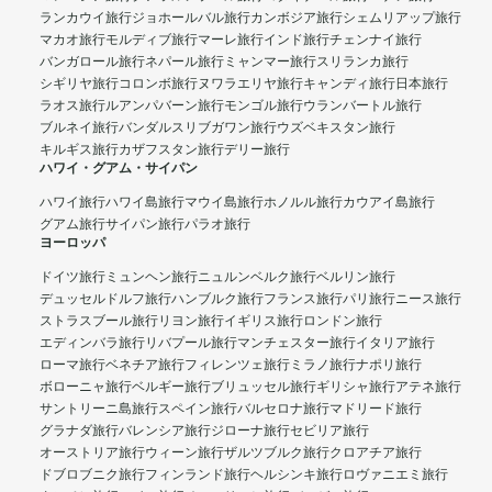
ランカウイ旅行
ジョホールバル旅行
カンボジア旅行
シェムリアップ旅行
マカオ旅行
モルディブ旅行
マーレ旅行
インド旅行
チェンナイ旅行
バンガロール旅行
ネパール旅行
ミャンマー旅行
スリランカ旅行
シギリヤ旅行
コロンボ旅行
ヌワラエリヤ旅行
キャンディ旅行
日本旅行
ラオス旅行
ルアンパバーン旅行
モンゴル旅行
ウランバートル旅行
ブルネイ旅行
バンダルスリブガワン旅行
ウズベキスタン旅行
キルギス旅行
カザフスタン旅行
デリー旅行
ハワイ・グアム・サイパン
ハワイ旅行
ハワイ島旅行
マウイ島旅行
ホノルル旅行
カウアイ島旅行
グアム旅行
サイパン旅行
パラオ旅行
ヨーロッパ
ドイツ旅行
ミュンヘン旅行
ニュルンベルク旅行
ベルリン旅行
デュッセルドルフ旅行
ハンブルク旅行
フランス旅行
パリ旅行
ニース旅行
ストラスブール旅行
リヨン旅行
イギリス旅行
ロンドン旅行
エディンバラ旅行
リバプール旅行
マンチェスター旅行
イタリア旅行
ローマ旅行
ベネチア旅行
フィレンツェ旅行
ミラノ旅行
ナポリ旅行
ボローニャ旅行
ベルギー旅行
ブリュッセル旅行
ギリシャ旅行
アテネ旅行
サントリーニ島旅行
スペイン旅行
バルセロナ旅行
マドリード旅行
グラナダ旅行
バレンシア旅行
ジローナ旅行
セビリア旅行
オーストリア旅行
ウィーン旅行
ザルツブルク旅行
クロアチア旅行
ドブロブニク旅行
フィンランド旅行
ヘルシンキ旅行
ロヴァニエミ旅行