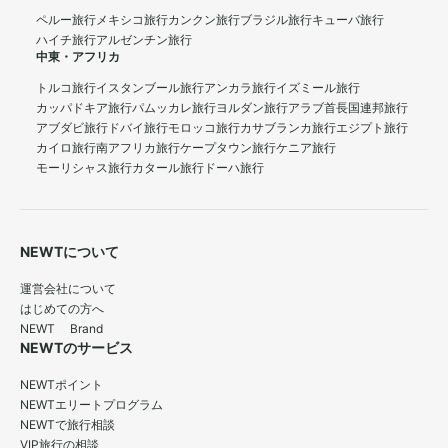
ペルー旅行
メキシコ旅行
カンクン旅行
ブラジル旅行
キューバ旅行
ハイチ旅行
アルゼンチン旅行
中東・アフリカ
トルコ旅行
イスタンブール旅行
アンカラ旅行
イズミール旅行
カッパドキア旅行
パムッカレ旅行
ヨルダン旅行
アラブ首長国連邦旅行
アブダビ旅行
ドバイ旅行
モロッコ旅行
カサブランカ旅行
エジプト旅行
カイロ旅行
南アフリカ旅行
ケープタウン旅行
ケニア旅行
モーリシャス旅行
カタール旅行
ドーハ旅行
NEWTについて
運営会社について
はじめての方へ
NEWT Brand
NEWTのサービス
NEWTポイント
NEWTエリートプログラム
NEWTで旅行相談
VIP旅行の相談