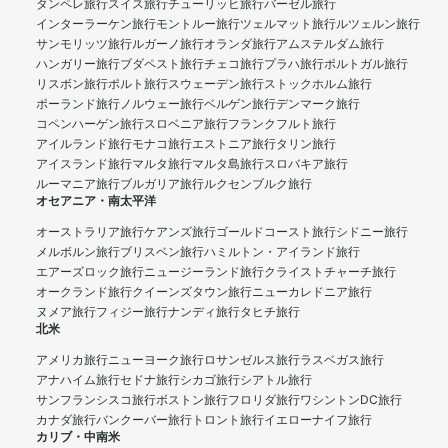
タンペレ旅行
スイス旅行
チューリッヒ旅行
バーゼル旅行
インターラーケン旅行
モントルー旅行
ツェルマット旅行
ルツェルン旅行
サンモリッツ旅行
ルガーノ旅行
オランダ旅行
アムステルダム旅行
ハンガリー旅行
ブダペスト旅行
チェコ旅行
プラハ旅行
ポルトガル旅行
リスボン旅行
ポルト旅行
スウェーデン旅行
ストックホルム旅行
ポーランド旅行
ノルウェー旅行
ベルゲン旅行
デンマーク旅行
コペンハーゲン旅行
スロベニア旅行
フランクフルト旅行
アイルランド旅行
モナコ旅行
エストニア旅行
タリン旅行
アイスランド旅行
マルタ旅行
マルタ島旅行
スロバキア旅行
ルーマニア旅行
ブルガリア旅行
ルクセンブルク旅行
オセアニア・南太平洋
オーストラリア旅行
ケアンズ旅行
ゴールドコースト旅行
シドニー旅行
メルボルン旅行
ブリスベン旅行
ハミルトン・アイランド旅行
エアーズロック旅行
ニュージーランド旅行
クライストチャーチ旅行
オークランド旅行
クイーンズタウン旅行
ニューカレドニア旅行
ヌメア旅行
フィジー旅行
ナンディ旅行
タヒチ旅行
北米
アメリカ旅行
ニューヨーク旅行
ロサンゼルス旅行
ラスベガス旅行
アナハイム旅行
セドナ旅行
シカゴ旅行
シアトル旅行
サンフランシスコ旅行
ボストン旅行
フロリダ旅行
ワシントンDC旅行
カナダ旅行
バンクーバー旅行
トロント旅行
イエローナイフ旅行
カリブ・中南米