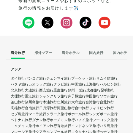
最新の渡航ニュースやおすすめスポットなど、
旅行の情報をお届けします✈️
海外旅行
海外ツアー
海外ホテル
国内旅行
国内ホテル
アジア
タイ旅行
バンコク旅行
チェンマイ旅行
プーケット旅行
サムイ島旅行
パタヤ旅行
カオラック旅行
クラビ旅行
中国旅行
上海旅行
ハルビン旅行
北京旅行
大連旅行
西安旅行
重慶旅行
蘇州 旅行
成都旅行
昆明旅行
大理旅行
麗江旅行
シャングリラ旅行
奔子欄旅行
韓国旅行
ソウル旅行
釜山旅行
済州島旅行
木浦旅行
仁川旅行
大邱旅行
台湾旅行
台北旅行
高雄旅行
台南旅行
日月潭旅行
阿里山旅行
台中旅行
フィリピン旅行
セブ島旅行
マニラ旅行
クラーク旅行
ボホール旅行
シンガポール旅行
ベトナム旅行
ダナン旅行
ホーチミン旅行
ハノイ旅行
フーコック旅行
ニャチャン旅行
ホイアン旅行
香港旅行
インドネシア旅行
バリ島旅行
マレーシア旅行
クアラルンプール旅行
コタキナバル旅行
ぺナン旅行