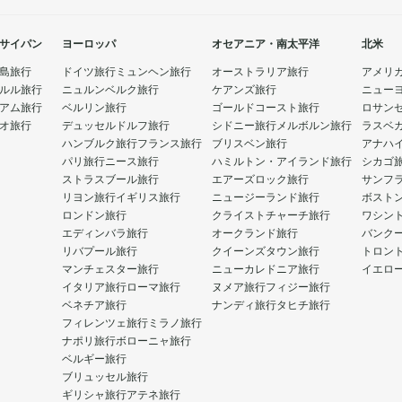
サイパン
ヨーロッパ
オセアニア・南太平洋
北米
島旅行
ドイツ旅行
ミュンヘン旅行
オーストラリア旅行
アメリ
ルル旅行
ニュルンベルク旅行
ケアンズ旅行
ニュー
アム旅行
ベルリン旅行
ゴールドコースト旅行
ロサン
オ旅行
デュッセルドルフ旅行
シドニー旅行
メルボルン旅行
ラスベ
ハンブルク旅行
フランス旅行
ブリスベン旅行
アナハ
パリ旅行
ニース旅行
ハミルトン・アイランド旅行
シカゴ
ストラスブール旅行
エアーズロック旅行
サンフ
リヨン旅行
イギリス旅行
ニュージーランド旅行
ボスト
ロンドン旅行
クライストチャーチ旅行
ワシン
エディンバラ旅行
オークランド旅行
バンク
リバプール旅行
クイーンズタウン旅行
トロン
マンチェスター旅行
ニューカレドニア旅行
イエロ
イタリア旅行
ローマ旅行
ヌメア旅行
フィジー旅行
ベネチア旅行
ナンディ旅行
タヒチ旅行
フィレンツェ旅行
ミラノ旅行
ナポリ旅行
ボローニャ旅行
ベルギー旅行
ブリュッセル旅行
ギリシャ旅行
アテネ旅行