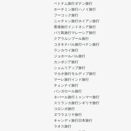
ベトナム旅行
ダナン旅行
ホーチミン旅行
ハノイ旅行
フーコック旅行
ニャチャン旅行
ホイアン旅行
香港旅行
インドネシア旅行
バリ島旅行
マレーシア旅行
クアラルンプール旅行
コタキナバル旅行
ぺナン旅行
ランカウイ旅行
ジョホールバル旅行
カンボジア旅行
シェムリアップ旅行
マカオ旅行
モルディブ旅行
マーレ旅行
インド旅行
チェンナイ旅行
バンガロール旅行
ネパール旅行
ミャンマー旅行
スリランカ旅行
シギリヤ旅行
コロンボ旅行
ヌワラエリヤ旅行
キャンディ旅行
日本旅行
ラオス旅行