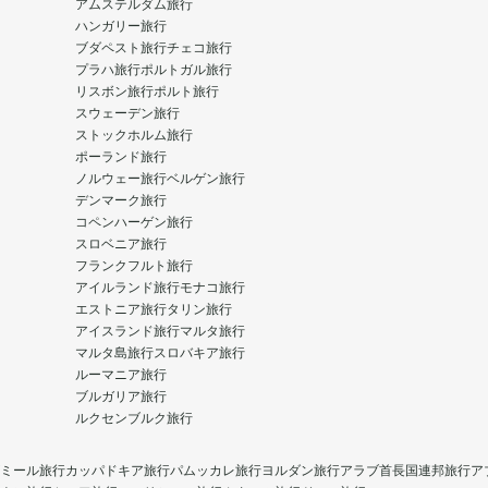
アムステルダム旅行
ハンガリー旅行
ブダペスト旅行
チェコ旅行
プラハ旅行
ポルトガル旅行
リスボン旅行
ポルト旅行
スウェーデン旅行
ストックホルム旅行
ポーランド旅行
ノルウェー旅行
ベルゲン旅行
デンマーク旅行
コペンハーゲン旅行
スロベニア旅行
フランクフルト旅行
アイルランド旅行
モナコ旅行
エストニア旅行
タリン旅行
アイスランド旅行
マルタ旅行
マルタ島旅行
スロバキア旅行
ルーマニア旅行
ブルガリア旅行
ルクセンブルク旅行
ミール旅行
カッパドキア旅行
パムッカレ旅行
ヨルダン旅行
アラブ首長国連邦旅行
ア