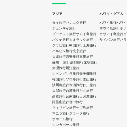
アジア
ハワイ・グアム・
タイ旅行
バンコク旅行
ハワイ旅行
ハワイ
チェンマイ旅行
マウイ島旅行
ホノ
プーケット旅行
サムイ島旅行
カウアイ島旅行
グ
パタヤ旅行
カオラック旅行
サイパン旅行
パラ
クラビ旅行
中国旅行
上海旅行
ハルビン旅行
北京旅行
大連旅行
西安旅行
重慶旅行
蘇州 旅行
成都旅行
昆明旅行
大理旅行
麗江旅行
シャングリラ旅行
奔子欄旅行
韓国旅行
ソウル旅行
釜山旅行
済州島旅行
木浦旅行
仁川旅行
大邱旅行
台湾旅行
台北旅行
高雄旅行
台南旅行
日月潭旅行
阿里山旅行
台中旅行
フィリピン旅行
セブ島旅行
マニラ旅行
クラーク旅行
ボホール旅行
シンガポール旅行