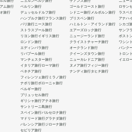
ルル旅行
ニュルンベルク旅行
ケアンズ旅行
ニュー
アム旅行
ベルリン旅行
ゴールドコースト旅行
ロサン
オ旅行
デュッセルドルフ旅行
シドニー旅行
メルボルン旅行
ラスベ
ハンブルク旅行
フランス旅行
ブリスベン旅行
アナハ
パリ旅行
ニース旅行
ハミルトン・アイランド旅行
シカゴ
ストラスブール旅行
エアーズロック旅行
サンフ
リヨン旅行
イギリス旅行
ニュージーランド旅行
ボスト
ロンドン旅行
クライストチャーチ旅行
ワシン
エディンバラ旅行
オークランド旅行
バンク
リバプール旅行
クイーンズタウン旅行
トロン
マンチェスター旅行
ニューカレドニア旅行
イエロ
イタリア旅行
ローマ旅行
ヌメア旅行
フィジー旅行
ベネチア旅行
ナンディ旅行
タヒチ旅行
フィレンツェ旅行
ミラノ旅行
ナポリ旅行
ボローニャ旅行
ベルギー旅行
ブリュッセル旅行
ギリシャ旅行
アテネ旅行
サントリーニ島旅行
スペイン旅行
バルセロナ旅行
マドリード旅行
グラナダ旅行
バレンシア旅行
ジローナ旅行
セビリア旅行