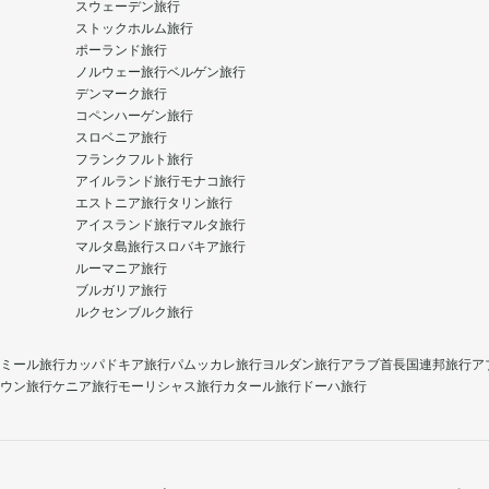
スウェーデン旅行
ストックホルム旅行
ポーランド旅行
ノルウェー旅行
ベルゲン旅行
デンマーク旅行
コペンハーゲン旅行
スロベニア旅行
フランクフルト旅行
アイルランド旅行
モナコ旅行
エストニア旅行
タリン旅行
アイスランド旅行
マルタ旅行
マルタ島旅行
スロバキア旅行
ルーマニア旅行
ブルガリア旅行
ルクセンブルク旅行
ミール旅行
カッパドキア旅行
パムッカレ旅行
ヨルダン旅行
アラブ首長国連邦旅行
ア
ウン旅行
ケニア旅行
モーリシャス旅行
カタール旅行
ドーハ旅行