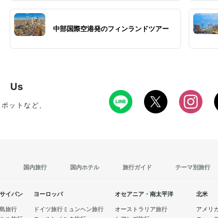
中部国際空港発のフィンランドツアー
w Us
スポットなど、
国内旅行
国内ホテル
旅行ガイド
テーマ別旅行
サイパン
ヨーロッパ
オセアニア・南太平洋
北米
島旅行
ドイツ旅行
ミュンヘン旅行
オーストラリア旅行
アメリ