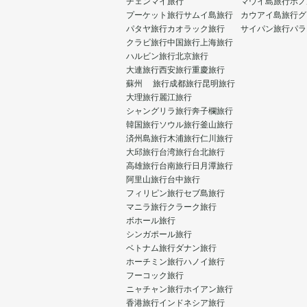
チェンマイ旅行
マウイ島旅行
ホノ
プーケット旅行
サムイ島旅行
カウアイ島旅行
グ
パタヤ旅行
カオラック旅行
サイパン旅行
パラ
クラビ旅行
中国旅行
上海旅行
ハルビン旅行
北京旅行
大連旅行
西安旅行
重慶旅行
蘇州 旅行
成都旅行
昆明旅行
大理旅行
麗江旅行
シャングリラ旅行
奔子欄旅行
韓国旅行
ソウル旅行
釜山旅行
済州島旅行
木浦旅行
仁川旅行
大邱旅行
台湾旅行
台北旅行
高雄旅行
台南旅行
日月潭旅行
阿里山旅行
台中旅行
フィリピン旅行
セブ島旅行
マニラ旅行
クラーク旅行
ボホール旅行
シンガポール旅行
ベトナム旅行
ダナン旅行
ホーチミン旅行
ハノイ旅行
フーコック旅行
ニャチャン旅行
ホイアン旅行
香港旅行
インドネシア旅行