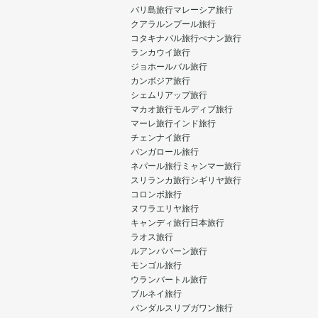
バリ島旅行
マレーシア旅行
クアラルンプール旅行
コタキナバル旅行
ぺナン旅行
ランカウイ旅行
ジョホールバル旅行
カンボジア旅行
シェムリアップ旅行
マカオ旅行
モルディブ旅行
マーレ旅行
インド旅行
チェンナイ旅行
バンガロール旅行
ネパール旅行
ミャンマー旅行
スリランカ旅行
シギリヤ旅行
コロンボ旅行
ヌワラエリヤ旅行
キャンディ旅行
日本旅行
ラオス旅行
ルアンパバーン旅行
モンゴル旅行
ウランバートル旅行
ブルネイ旅行
バンダルスリブガワン旅行