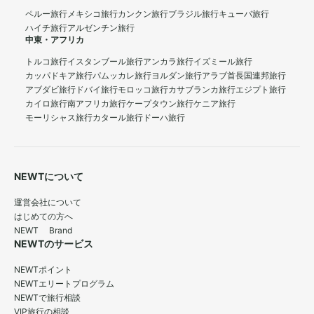
ペルー旅行
メキシコ旅行
カンクン旅行
ブラジル旅行
キューバ旅行
ハイチ旅行
アルゼンチン旅行
中東・アフリカ
トルコ旅行
イスタンブール旅行
アンカラ旅行
イズミール旅行
カッパドキア旅行
パムッカレ旅行
ヨルダン旅行
アラブ首長国連邦旅行
アブダビ旅行
ドバイ旅行
モロッコ旅行
カサブランカ旅行
エジプト旅行
カイロ旅行
南アフリカ旅行
ケープタウン旅行
ケニア旅行
モーリシャス旅行
カタール旅行
ドーハ旅行
NEWTについて
運営会社について
はじめての方へ
NEWT Brand
NEWTのサービス
NEWTポイント
NEWTエリートプログラム
NEWTで旅行相談
VIP旅行の相談