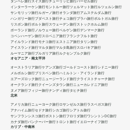
タンペレ旅行
スイス旅行
チューリッヒ旅行
バーゼル旅行
インターラーケン旅行
モントルー旅行
ツェルマット旅行
ルツェルン旅行
サンモリッツ旅行
ルガーノ旅行
オランダ旅行
アムステルダム旅行
ハンガリー旅行
ブダペスト旅行
チェコ旅行
プラハ旅行
ポルトガル旅行
リスボン旅行
ポルト旅行
スウェーデン旅行
ストックホルム旅行
ポーランド旅行
ノルウェー旅行
ベルゲン旅行
デンマーク旅行
コペンハーゲン旅行
スロベニア旅行
フランクフルト旅行
アイルランド旅行
モナコ旅行
エストニア旅行
タリン旅行
アイスランド旅行
マルタ旅行
マルタ島旅行
スロバキア旅行
ルーマニア旅行
ブルガリア旅行
ルクセンブルク旅行
オセアニア・南太平洋
オーストラリア旅行
ケアンズ旅行
ゴールドコースト旅行
シドニー旅行
メルボルン旅行
ブリスベン旅行
ハミルトン・アイランド旅行
エアーズロック旅行
ニュージーランド旅行
クライストチャーチ旅行
オークランド旅行
クイーンズタウン旅行
ニューカレドニア旅行
ヌメア旅行
フィジー旅行
ナンディ旅行
タヒチ旅行
北米
アメリカ旅行
ニューヨーク旅行
ロサンゼルス旅行
ラスベガス旅行
アナハイム旅行
セドナ旅行
シカゴ旅行
シアトル旅行
サンフランシスコ旅行
ボストン旅行
フロリダ旅行
ワシントンDC旅行
カナダ旅行
バンクーバー旅行
トロント旅行
イエローナイフ旅行
カリブ・中南米