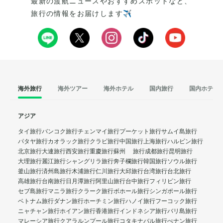
最新の渡航ニュースやおすすめスポットなど、
旅行の情報をお届けします✈️
海外旅行
海外ツアー
海外ホテル
国内旅行
国内ホテル
アジア
タイ旅行
バンコク旅行
チェンマイ旅行
プーケット旅行
サムイ島旅行
パタヤ旅行
カオラック旅行
クラビ旅行
中国旅行
上海旅行
ハルビン旅行
北京旅行
大連旅行
西安旅行
重慶旅行
蘇州 旅行
成都旅行
昆明旅行
大理旅行
麗江旅行
シャングリラ旅行
奔子欄旅行
韓国旅行
ソウル旅行
釜山旅行
済州島旅行
木浦旅行
仁川旅行
大邱旅行
台湾旅行
台北旅行
高雄旅行
台南旅行
日月潭旅行
阿里山旅行
台中旅行
フィリピン旅行
セブ島旅行
マニラ旅行
クラーク旅行
ボホール旅行
シンガポール旅行
ベトナム旅行
ダナン旅行
ホーチミン旅行
ハノイ旅行
フーコック旅行
ニャチャン旅行
ホイアン旅行
香港旅行
インドネシア旅行
バリ島旅行
マレーシア旅行
クアラルンプール旅行
コタキナバル旅行
ぺナン旅行