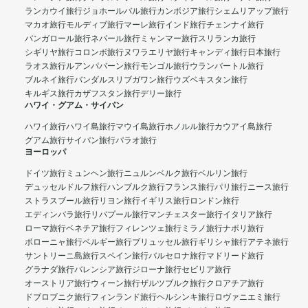
ランカウイ旅行
ジョホールバル旅行
カンボジア旅行
シェムリアップ旅行
マカオ旅行
モルディブ旅行
マーレ旅行
インド旅行
チェンナイ旅行
バンガロール旅行
ネパール旅行
ミャンマー旅行
スリランカ旅行
シギリヤ旅行
コロンボ旅行
ヌワラエリヤ旅行
キャンディ旅行
日本旅行
ラオス旅行
ルアンパバーン旅行
モンゴル旅行
ウランバートル旅行
ブルネイ旅行
バンダルスリブガワン旅行
ウズベキスタン旅行
キルギス旅行
カザフスタン旅行
デリー旅行
ハワイ・グアム・サイパン
ハワイ旅行
ハワイ島旅行
マウイ島旅行
ホノルル旅行
カウアイ島旅行
グアム旅行
サイパン旅行
パラオ旅行
ヨーロッパ
ドイツ旅行
ミュンヘン旅行
ニュルンベルク旅行
ベルリン旅行
デュッセルドルフ旅行
ハンブルク旅行
フランス旅行
パリ旅行
ニース旅行
ストラスブール旅行
リヨン旅行
イギリス旅行
ロンドン旅行
エディンバラ旅行
リバプール旅行
マンチェスター旅行
イタリア旅行
ローマ旅行
ベネチア旅行
フィレンツェ旅行
ミラノ旅行
ナポリ旅行
ボローニャ旅行
ベルギー旅行
ブリュッセル旅行
ギリシャ旅行
アテネ旅行
サントリーニ島旅行
スペイン旅行
バルセロナ旅行
マドリード旅行
グラナダ旅行
バレンシア旅行
ジローナ旅行
セビリア旅行
オーストリア旅行
ウィーン旅行
ザルツブルク旅行
クロアチア旅行
ドブロブニク旅行
フィンランド旅行
ヘルシンキ旅行
ロヴァニエミ旅行