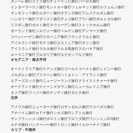
タンペレ旅行
スイス旅行
チューリッヒ旅行
バーゼル旅行
インターラーケン旅行
モントルー旅行
ツェルマット旅行
ルツェルン旅行
サンモリッツ旅行
ルガーノ旅行
オランダ旅行
アムステルダム旅行
ハンガリー旅行
ブダペスト旅行
チェコ旅行
プラハ旅行
ポルトガル旅行
リスボン旅行
ポルト旅行
スウェーデン旅行
ストックホルム旅行
ポーランド旅行
ノルウェー旅行
ベルゲン旅行
デンマーク旅行
コペンハーゲン旅行
スロベニア旅行
フランクフルト旅行
アイルランド旅行
モナコ旅行
エストニア旅行
タリン旅行
アイスランド旅行
マルタ旅行
マルタ島旅行
スロバキア旅行
ルーマニア旅行
ブルガリア旅行
ルクセンブルク旅行
オセアニア・南太平洋
オーストラリア旅行
ケアンズ旅行
ゴールドコースト旅行
シドニー旅行
メルボルン旅行
ブリスベン旅行
ハミルトン・アイランド旅行
エアーズロック旅行
ニュージーランド旅行
クライストチャーチ旅行
オークランド旅行
クイーンズタウン旅行
ニューカレドニア旅行
ヌメア旅行
フィジー旅行
ナンディ旅行
タヒチ旅行
北米
アメリカ旅行
ニューヨーク旅行
ロサンゼルス旅行
ラスベガス旅行
アナハイム旅行
セドナ旅行
シカゴ旅行
シアトル旅行
サンフランシスコ旅行
ボストン旅行
フロリダ旅行
ワシントンDC旅行
カナダ旅行
バンクーバー旅行
トロント旅行
イエローナイフ旅行
カリブ・中南米