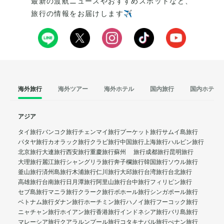
最新の渡航ニュースやおすすめスポットなど、
旅行の情報をお届けします✈️
海外旅行
海外ツアー
海外ホテル
国内旅行
国内ホテル
アジア
タイ旅行
バンコク旅行
チェンマイ旅行
プーケット旅行
サムイ島旅行
パタヤ旅行
カオラック旅行
クラビ旅行
中国旅行
上海旅行
ハルビン旅行
北京旅行
大連旅行
西安旅行
重慶旅行
蘇州 旅行
成都旅行
昆明旅行
大理旅行
麗江旅行
シャングリラ旅行
奔子欄旅行
韓国旅行
ソウル旅行
釜山旅行
済州島旅行
木浦旅行
仁川旅行
大邱旅行
台湾旅行
台北旅行
高雄旅行
台南旅行
日月潭旅行
阿里山旅行
台中旅行
フィリピン旅行
セブ島旅行
マニラ旅行
クラーク旅行
ボホール旅行
シンガポール旅行
ベトナム旅行
ダナン旅行
ホーチミン旅行
ハノイ旅行
フーコック旅行
ニャチャン旅行
ホイアン旅行
香港旅行
インドネシア旅行
バリ島旅行
マレーシア旅行
クアラルンプール旅行
コタキナバル旅行
ぺナン旅行