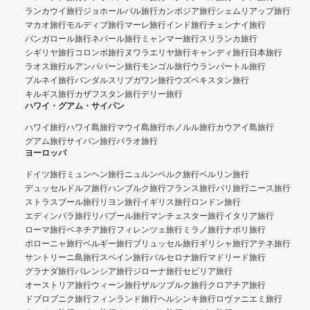
ランカウイ旅行
ジョホールバル旅行
カンボジア旅行
シェムリアップ旅行
マカオ旅行
モルディブ旅行
マーレ旅行
インド旅行
チェンナイ旅行
バンガロール旅行
ネパール旅行
ミャンマー旅行
スリランカ旅行
シギリヤ旅行
コロンボ旅行
ヌワラエリヤ旅行
キャンディ旅行
日本旅行
ラオス旅行
ルアンパバーン旅行
モンゴル旅行
ウランバートル旅行
ブルネイ旅行
バンダルスリブガワン旅行
ウズベキスタン旅行
キルギス旅行
カザフスタン旅行
デリー旅行
ハワイ・グアム・サイパン
ハワイ旅行
ハワイ島旅行
マウイ島旅行
ホノルル旅行
カウアイ島旅行
グアム旅行
サイパン旅行
パラオ旅行
ヨーロッパ
ドイツ旅行
ミュンヘン旅行
ニュルンベルク旅行
ベルリン旅行
デュッセルドルフ旅行
ハンブルク旅行
フランス旅行
パリ旅行
ニース旅行
ストラスブール旅行
リヨン旅行
イギリス旅行
ロンドン旅行
エディンバラ旅行
リバプール旅行
マンチェスター旅行
イタリア旅行
ローマ旅行
ベネチア旅行
フィレンツェ旅行
ミラノ旅行
ナポリ旅行
ボローニャ旅行
ベルギー旅行
ブリュッセル旅行
ギリシャ旅行
アテネ旅行
サントリーニ島旅行
スペイン旅行
バルセロナ旅行
マドリード旅行
グラナダ旅行
バレンシア旅行
ジローナ旅行
セビリア旅行
オーストリア旅行
ウィーン旅行
ザルツブルク旅行
クロアチア旅行
ドブロブニク旅行
フィンランド旅行
ヘルシンキ旅行
ロヴァニエミ旅行