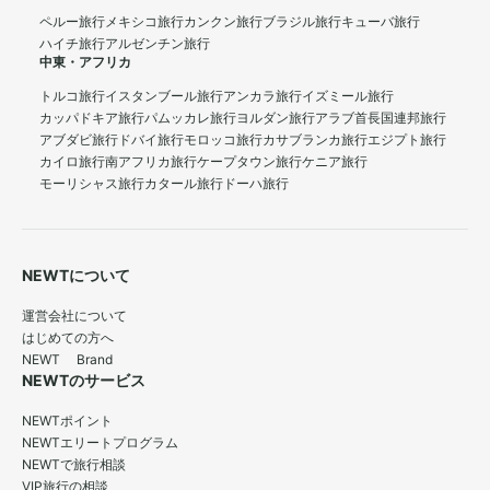
ペルー旅行
メキシコ旅行
カンクン旅行
ブラジル旅行
キューバ旅行
ハイチ旅行
アルゼンチン旅行
中東・アフリカ
トルコ旅行
イスタンブール旅行
アンカラ旅行
イズミール旅行
カッパドキア旅行
パムッカレ旅行
ヨルダン旅行
アラブ首長国連邦旅行
アブダビ旅行
ドバイ旅行
モロッコ旅行
カサブランカ旅行
エジプト旅行
カイロ旅行
南アフリカ旅行
ケープタウン旅行
ケニア旅行
モーリシャス旅行
カタール旅行
ドーハ旅行
NEWTについて
運営会社について
はじめての方へ
NEWT Brand
NEWTのサービス
NEWTポイント
NEWTエリートプログラム
NEWTで旅行相談
VIP旅行の相談