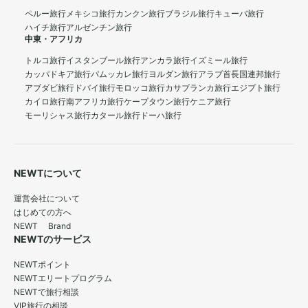
ペルー旅行
メキシコ旅行
カンクン旅行
ブラジル旅行
キューバ旅行
ハイチ旅行
アルゼンチン旅行
中東・アフリカ
トルコ旅行
イスタンブール旅行
アンカラ旅行
イズミール旅行
カッパドキア旅行
パムッカレ旅行
ヨルダン旅行
アラブ首長国連邦旅行
アブダビ旅行
ドバイ旅行
モロッコ旅行
カサブランカ旅行
エジプト旅行
カイロ旅行
南アフリカ旅行
ケープタウン旅行
ケニア旅行
モーリシャス旅行
カタール旅行
ドーハ旅行
NEWTについて
運営会社について
はじめての方へ
NEWT Brand
NEWTのサービス
NEWTポイント
NEWTエリートプログラム
NEWTで旅行相談
VIP旅行の相談