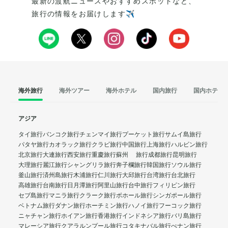
最新の渡航ニュースやおすすめスポットなど、
旅行の情報をお届けします✈️
海外旅行
海外ツアー
海外ホテル
国内旅行
国内ホテル
アジア
タイ旅行
バンコク旅行
チェンマイ旅行
プーケット旅行
サムイ島旅行
パタヤ旅行
カオラック旅行
クラビ旅行
中国旅行
上海旅行
ハルビン旅行
北京旅行
大連旅行
西安旅行
重慶旅行
蘇州 旅行
成都旅行
昆明旅行
大理旅行
麗江旅行
シャングリラ旅行
奔子欄旅行
韓国旅行
ソウル旅行
釜山旅行
済州島旅行
木浦旅行
仁川旅行
大邱旅行
台湾旅行
台北旅行
高雄旅行
台南旅行
日月潭旅行
阿里山旅行
台中旅行
フィリピン旅行
セブ島旅行
マニラ旅行
クラーク旅行
ボホール旅行
シンガポール旅行
ベトナム旅行
ダナン旅行
ホーチミン旅行
ハノイ旅行
フーコック旅行
ニャチャン旅行
ホイアン旅行
香港旅行
インドネシア旅行
バリ島旅行
マレーシア旅行
クアラルンプール旅行
コタキナバル旅行
ぺナン旅行