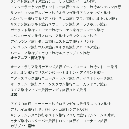
タンペレ旅行
スイス旅行
チューリッヒ旅行
バーゼル旅行
インターラーケン旅行
モントルー旅行
ツェルマット旅行
ルツェルン旅行
サンモリッツ旅行
ルガーノ旅行
オランダ旅行
アムステルダム旅行
ハンガリー旅行
ブダペスト旅行
チェコ旅行
プラハ旅行
ポルトガル旅行
リスボン旅行
ポルト旅行
スウェーデン旅行
ストックホルム旅行
ポーランド旅行
ノルウェー旅行
ベルゲン旅行
デンマーク旅行
コペンハーゲン旅行
スロベニア旅行
フランクフルト旅行
アイルランド旅行
モナコ旅行
エストニア旅行
タリン旅行
アイスランド旅行
マルタ旅行
マルタ島旅行
スロバキア旅行
ルーマニア旅行
ブルガリア旅行
ルクセンブルク旅行
オセアニア・南太平洋
オーストラリア旅行
ケアンズ旅行
ゴールドコースト旅行
シドニー旅行
メルボルン旅行
ブリスベン旅行
ハミルトン・アイランド旅行
エアーズロック旅行
ニュージーランド旅行
クライストチャーチ旅行
オークランド旅行
クイーンズタウン旅行
ニューカレドニア旅行
ヌメア旅行
フィジー旅行
ナンディ旅行
タヒチ旅行
北米
アメリカ旅行
ニューヨーク旅行
ロサンゼルス旅行
ラスベガス旅行
アナハイム旅行
セドナ旅行
シカゴ旅行
シアトル旅行
サンフランシスコ旅行
ボストン旅行
フロリダ旅行
ワシントンDC旅行
カナダ旅行
バンクーバー旅行
トロント旅行
イエローナイフ旅行
カリブ・中南米