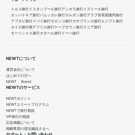
トルコ旅行
イスタンブール旅行
アンカラ旅行
イズミール旅行
カッパドキア旅行
パムッカレ旅行
ヨルダン旅行
アラブ首長国連邦旅行
アブダビ旅行
ドバイ旅行
モロッコ旅行
カサブランカ旅行
エジプト旅行
カイロ旅行
南アフリカ旅行
ケープタウン旅行
ケニア旅行
モーリシャス旅行
カタール旅行
ドーハ旅行
NEWTについて
運営会社について
はじめての方へ
NEWT Brand
NEWTのサービス
NEWTポイント
NEWTエリートプログラム
NEWTで旅行相談
VIP旅行の相談
広告掲載について
掲載希望の宿泊施設さまへ
サポート・お問い合わせ