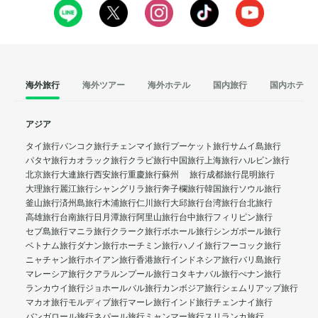
海外旅行
海外ツアー
海外ホテル
国内旅行
国内ホテル
アジア
タイ旅行
バンコク旅行
チェンマイ旅行
プーケット旅行
サムイ島旅行
パタヤ旅行
カオラック旅行
クラビ旅行
中国旅行
上海旅行
ハルビン旅行
北京旅行
大連旅行
西安旅行
重慶旅行
蘇州 旅行
成都旅行
昆明旅行
大理旅行
麗江旅行
シャングリラ旅行
奔子欄旅行
韓国旅行
ソウル旅行
釜山旅行
済州島旅行
木浦旅行
仁川旅行
大邱旅行
台湾旅行
台北旅行
高雄旅行
台南旅行
日月潭旅行
阿里山旅行
台中旅行
フィリピン旅行
セブ島旅行
マニラ旅行
クラーク旅行
ボホール旅行
シンガポール旅行
ベトナム旅行
ダナン旅行
ホーチミン旅行
ハノイ旅行
フーコック旅行
ニャチャン旅行
ホイアン旅行
香港旅行
インドネシア旅行
バリ島旅行
マレーシア旅行
クアラルンプール旅行
コタキナバル旅行
ぺナン旅行
ランカウイ旅行
ジョホールバル旅行
カンボジア旅行
シェムリアップ旅行
マカオ旅行
モルディブ旅行
マーレ旅行
インド旅行
チェンナイ旅行
バンガロール旅行
ネパール旅行
ミャンマー旅行
スリランカ旅行