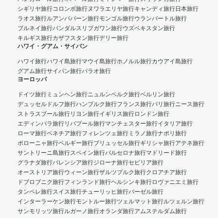
シギリヤ旅行
コロンボ旅行
ヌワラエリヤ旅行
キャンディ旅行
日本旅行
ラオス旅行
ルアンパバーン旅行
モンゴル旅行
ウランバートル旅行
ブルネイ旅行
バンダルスリブガワン旅行
ウズベキスタン旅行
キルギス旅行
カザフスタン旅行
デリー旅行
ハワイ・グアム・サイパン
ハワイ旅行
ハワイ島旅行
マウイ島旅行
ホノルル旅行
カウアイ島旅行
グアム旅行
サイパン旅行
パラオ旅行
ヨーロッパ
ドイツ旅行
ミュンヘン旅行
ニュルンベルク旅行
ベルリン旅行
デュッセルドルフ旅行
ハンブルク旅行
フランス旅行
パリ旅行
ニース旅行
ストラスブール旅行
リヨン旅行
イギリス旅行
ロンドン旅行
エディンバラ旅行
リバプール旅行
マンチェスター旅行
イタリア旅行
ローマ旅行
ベネチア旅行
フィレンツェ旅行
ミラノ旅行
ナポリ旅行
ボローニャ旅行
ベルギー旅行
ブリュッセル旅行
ギリシャ旅行
アテネ旅行
サントリーニ島旅行
スペイン旅行
バルセロナ旅行
マドリード旅行
グラナダ旅行
バレンシア旅行
ジローナ旅行
セビリア旅行
オーストリア旅行
ウィーン旅行
ザルツブルク旅行
クロアチア旅行
ドブロブニク旅行
フィンランド旅行
ヘルシンキ旅行
ロヴァニエミ旅行
タンペレ旅行
スイス旅行
チューリッヒ旅行
バーゼル旅行
インターラーケン旅行
モントルー旅行
ツェルマット旅行
ルツェルン旅行
サンモリッツ旅行
ルガーノ旅行
オランダ旅行
アムステルダム旅行