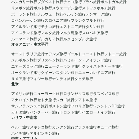
ハンガリー旅行
ブダペスト旅行
チェコ旅行
プラハ旅行
ポルトガル旅行
リスボン旅行
ポルト旅行
スウェーデン旅行
ストックホルム旅行
ポーランド旅行
ノルウェー旅行
ベルゲン旅行
デンマーク旅行
コペンハーゲン旅行
スロベニア旅行
フランクフルト旅行
アイルランド旅行
モナコ旅行
エストニア旅行
タリン旅行
アイスランド旅行
マルタ旅行
マルタ島旅行
スロバキア旅行
ルーマニア旅行
ブルガリア旅行
ルクセンブルク旅行
オセアニア・南太平洋
オーストラリア旅行
ケアンズ旅行
ゴールドコースト旅行
シドニー旅行
メルボルン旅行
ブリスベン旅行
ハミルトン・アイランド旅行
エアーズロック旅行
ニュージーランド旅行
クライストチャーチ旅行
オークランド旅行
クイーンズタウン旅行
ニューカレドニア旅行
ヌメア旅行
フィジー旅行
ナンディ旅行
タヒチ旅行
北米
アメリカ旅行
ニューヨーク旅行
ロサンゼルス旅行
ラスベガス旅行
アナハイム旅行
セドナ旅行
シカゴ旅行
シアトル旅行
サンフランシスコ旅行
ボストン旅行
フロリダ旅行
ワシントンDC旅行
カナダ旅行
バンクーバー旅行
トロント旅行
イエローナイフ旅行
カリブ・中南米
ペルー旅行
メキシコ旅行
カンクン旅行
ブラジル旅行
キューバ旅行
ハイチ旅行
アルゼンチン旅行
中東・アフリカ