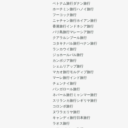
ベトナム旅行
ダナン旅行
ホーチミン旅行
ハノイ旅行
フーコック旅行
ニャチャン旅行
ホイアン旅行
香港旅行
インドネシア旅行
バリ島旅行
マレーシア旅行
クアラルンプール旅行
コタキナバル旅行
ぺナン旅行
ランカウイ旅行
ジョホールバル旅行
カンボジア旅行
シェムリアップ旅行
マカオ旅行
モルディブ旅行
マーレ旅行
インド旅行
チェンナイ旅行
バンガロール旅行
ネパール旅行
ミャンマー旅行
スリランカ旅行
シギリヤ旅行
コロンボ旅行
ヌワラエリヤ旅行
キャンディ旅行
日本旅行
ラオス旅行