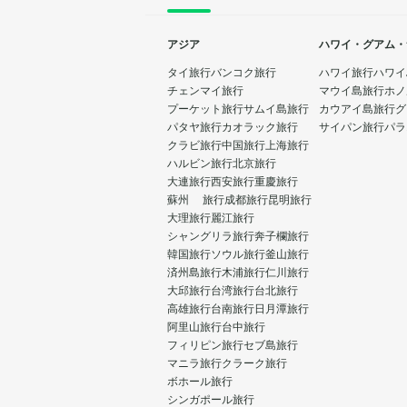
アジア
ハワイ・グアム・
タイ旅行
バンコク旅行
ハワイ旅行
ハワイ
チェンマイ旅行
マウイ島旅行
ホノ
プーケット旅行
サムイ島旅行
カウアイ島旅行
グ
パタヤ旅行
カオラック旅行
サイパン旅行
パラ
クラビ旅行
中国旅行
上海旅行
ハルビン旅行
北京旅行
大連旅行
西安旅行
重慶旅行
蘇州 旅行
成都旅行
昆明旅行
大理旅行
麗江旅行
シャングリラ旅行
奔子欄旅行
韓国旅行
ソウル旅行
釜山旅行
済州島旅行
木浦旅行
仁川旅行
大邱旅行
台湾旅行
台北旅行
高雄旅行
台南旅行
日月潭旅行
阿里山旅行
台中旅行
フィリピン旅行
セブ島旅行
マニラ旅行
クラーク旅行
ボホール旅行
シンガポール旅行