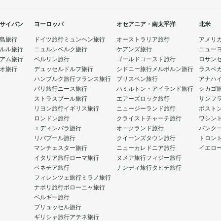
サイパン
ヨーロッパ
オセアニア・南太平洋
北米
島旅行
ドイツ旅行
ミュンヘン旅行
オーストラリア旅行
アメリ
ルル旅行
ニュルンベルク旅行
ケアンズ旅行
ニュー
アム旅行
ベルリン旅行
ゴールドコースト旅行
ロサン
オ旅行
デュッセルドルフ旅行
シドニー旅行
メルボルン旅行
ラスベ
ハンブルク旅行
フランス旅行
ブリスベン旅行
アナハ
パリ旅行
ニース旅行
ハミルトン・アイランド旅行
シカゴ
ストラスブール旅行
エアーズロック旅行
サンフ
リヨン旅行
イギリス旅行
ニュージーランド旅行
ボスト
ロンドン旅行
クライストチャーチ旅行
ワシン
エディンバラ旅行
オークランド旅行
バンク
リバプール旅行
クイーンズタウン旅行
トロン
マンチェスター旅行
ニューカレドニア旅行
イエロ
イタリア旅行
ローマ旅行
ヌメア旅行
フィジー旅行
ベネチア旅行
ナンディ旅行
タヒチ旅行
フィレンツェ旅行
ミラノ旅行
ナポリ旅行
ボローニャ旅行
ベルギー旅行
ブリュッセル旅行
ギリシャ旅行
アテネ旅行