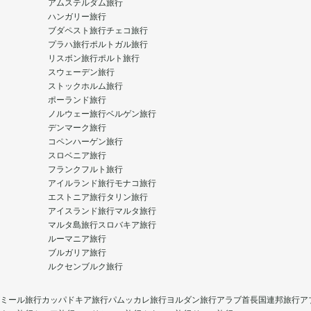
アムステルダム旅行
ハンガリー旅行
ブダペスト旅行
チェコ旅行
プラハ旅行
ポルトガル旅行
リスボン旅行
ポルト旅行
スウェーデン旅行
ストックホルム旅行
ポーランド旅行
ノルウェー旅行
ベルゲン旅行
デンマーク旅行
コペンハーゲン旅行
スロベニア旅行
フランクフルト旅行
アイルランド旅行
モナコ旅行
エストニア旅行
タリン旅行
アイスランド旅行
マルタ旅行
マルタ島旅行
スロバキア旅行
ルーマニア旅行
ブルガリア旅行
ルクセンブルク旅行
ミール旅行
カッパドキア旅行
パムッカレ旅行
ヨルダン旅行
アラブ首長国連邦旅行
ア