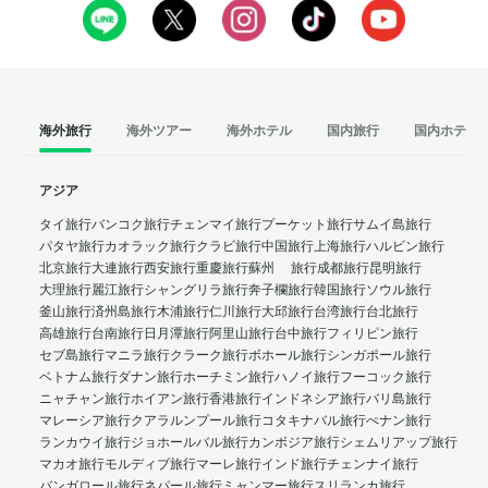
海外旅行
海外ツアー
海外ホテル
国内旅行
国内ホテル
アジア
タイ旅行
バンコク旅行
チェンマイ旅行
プーケット旅行
サムイ島旅行
パタヤ旅行
カオラック旅行
クラビ旅行
中国旅行
上海旅行
ハルビン旅行
北京旅行
大連旅行
西安旅行
重慶旅行
蘇州 旅行
成都旅行
昆明旅行
大理旅行
麗江旅行
シャングリラ旅行
奔子欄旅行
韓国旅行
ソウル旅行
釜山旅行
済州島旅行
木浦旅行
仁川旅行
大邱旅行
台湾旅行
台北旅行
高雄旅行
台南旅行
日月潭旅行
阿里山旅行
台中旅行
フィリピン旅行
セブ島旅行
マニラ旅行
クラーク旅行
ボホール旅行
シンガポール旅行
ベトナム旅行
ダナン旅行
ホーチミン旅行
ハノイ旅行
フーコック旅行
ニャチャン旅行
ホイアン旅行
香港旅行
インドネシア旅行
バリ島旅行
マレーシア旅行
クアラルンプール旅行
コタキナバル旅行
ぺナン旅行
ランカウイ旅行
ジョホールバル旅行
カンボジア旅行
シェムリアップ旅行
マカオ旅行
モルディブ旅行
マーレ旅行
インド旅行
チェンナイ旅行
バンガロール旅行
ネパール旅行
ミャンマー旅行
スリランカ旅行