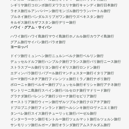
シギリヤ旅行
コロンボ旅行
ヌワラエリヤ旅行
キャンディ旅行
日本旅行
ラオス旅行
ルアンパバーン旅行
モンゴル旅行
ウランバートル旅行
ブルネイ旅行
バンダルスリブガワン旅行
ウズベキスタン旅行
キルギス旅行
カザフスタン旅行
デリー旅行
ハワイ・グアム・サイパン
ハワイ旅行
ハワイ島旅行
マウイ島旅行
ホノルル旅行
カウアイ島旅行
グアム旅行
サイパン旅行
パラオ旅行
ヨーロッパ
ドイツ旅行
ミュンヘン旅行
ニュルンベルク旅行
ベルリン旅行
デュッセルドルフ旅行
ハンブルク旅行
フランス旅行
パリ旅行
ニース旅行
ストラスブール旅行
リヨン旅行
イギリス旅行
ロンドン旅行
エディンバラ旅行
リバプール旅行
マンチェスター旅行
イタリア旅行
ローマ旅行
ベネチア旅行
フィレンツェ旅行
ミラノ旅行
ナポリ旅行
ボローニャ旅行
ベルギー旅行
ブリュッセル旅行
ギリシャ旅行
アテネ旅行
サントリーニ島旅行
スペイン旅行
バルセロナ旅行
マドリード旅行
グラナダ旅行
バレンシア旅行
ジローナ旅行
セビリア旅行
オーストリア旅行
ウィーン旅行
ザルツブルク旅行
クロアチア旅行
ドブロブニク旅行
フィンランド旅行
ヘルシンキ旅行
ロヴァニエミ旅行
タンペレ旅行
スイス旅行
チューリッヒ旅行
バーゼル旅行
インターラーケン旅行
モントルー旅行
ツェルマット旅行
ルツェルン旅行
サンモリッツ旅行
ルガーノ旅行
オランダ旅行
アムステルダム旅行