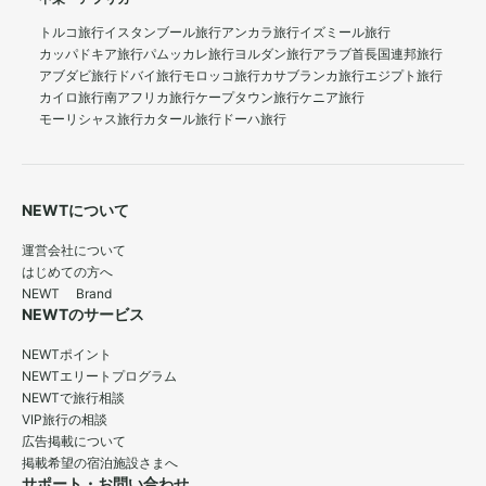
トルコ旅行
イスタンブール旅行
アンカラ旅行
イズミール旅行
カッパドキア旅行
パムッカレ旅行
ヨルダン旅行
アラブ首長国連邦旅行
アブダビ旅行
ドバイ旅行
モロッコ旅行
カサブランカ旅行
エジプト旅行
カイロ旅行
南アフリカ旅行
ケープタウン旅行
ケニア旅行
モーリシャス旅行
カタール旅行
ドーハ旅行
NEWTについて
運営会社について
はじめての方へ
NEWT Brand
NEWTのサービス
NEWTポイント
NEWTエリートプログラム
NEWTで旅行相談
VIP旅行の相談
広告掲載について
掲載希望の宿泊施設さまへ
サポート・お問い合わせ