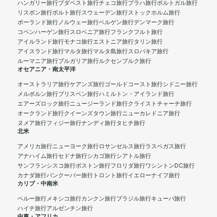
ハンガリー旅行
ブダペスト旅行
チェコ旅行
プラハ旅行
ポルトガル旅行
リスボン旅行
ポルト旅行
スウェーデン旅行
ストックホルム旅行
ポーランド旅行
ノルウェー旅行
ベルゲン旅行
デンマーク旅行
コペンハーゲン旅行
スロベニア旅行
フランクフルト旅行
アイルランド旅行
モナコ旅行
エストニア旅行
タリン旅行
アイスランド旅行
マルタ旅行
マルタ島旅行
スロバキア旅行
ルーマニア旅行
ブルガリア旅行
ルクセンブルク旅行
オセアニア・南太平洋
オーストラリア旅行
ケアンズ旅行
ゴールドコースト旅行
シドニー旅行
メルボルン旅行
ブリスベン旅行
ハミルトン・アイランド旅行
エアーズロック旅行
ニュージーランド旅行
クライストチャーチ旅行
オークランド旅行
クイーンズタウン旅行
ニューカレドニア旅行
ヌメア旅行
フィジー旅行
ナンディ旅行
タヒチ旅行
北米
アメリカ旅行
ニューヨーク旅行
ロサンゼルス旅行
ラスベガス旅行
アナハイム旅行
セドナ旅行
シカゴ旅行
シアトル旅行
サンフランシスコ旅行
ボストン旅行
フロリダ旅行
ワシントンDC旅行
カナダ旅行
バンクーバー旅行
トロント旅行
イエローナイフ旅行
カリブ・中南米
ペルー旅行
メキシコ旅行
カンクン旅行
ブラジル旅行
キューバ旅行
ハイチ旅行
アルゼンチン旅行
中東・アフリカ