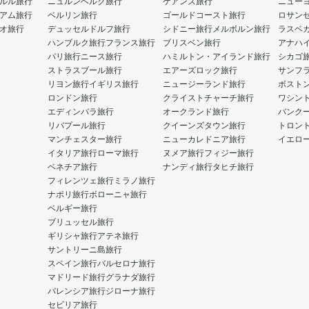
ルル旅行
ニュルンベルク旅行
ケアンズ旅行
ニュー
アム旅行
ベルリン旅行
ゴールドコースト旅行
ロサン
オ旅行
デュッセルドルフ旅行
シドニー旅行
メルボルン旅行
ラスベ
ハンブルク旅行
フランス旅行
ブリスベン旅行
アナハ
パリ旅行
ニース旅行
ハミルトン・アイランド旅行
シカゴ
ストラスブール旅行
エアーズロック旅行
サンフ
リヨン旅行
イギリス旅行
ニュージーランド旅行
ボスト
ロンドン旅行
クライストチャーチ旅行
ワシン
エディンバラ旅行
オークランド旅行
バンク
リバプール旅行
クイーンズタウン旅行
トロン
マンチェスター旅行
ニューカレドニア旅行
イエロ
イタリア旅行
ローマ旅行
ヌメア旅行
フィジー旅行
ベネチア旅行
ナンディ旅行
タヒチ旅行
フィレンツェ旅行
ミラノ旅行
ナポリ旅行
ボローニャ旅行
ベルギー旅行
ブリュッセル旅行
ギリシャ旅行
アテネ旅行
サントリーニ島旅行
スペイン旅行
バルセロナ旅行
マドリード旅行
グラナダ旅行
バレンシア旅行
ジローナ旅行
セビリア旅行