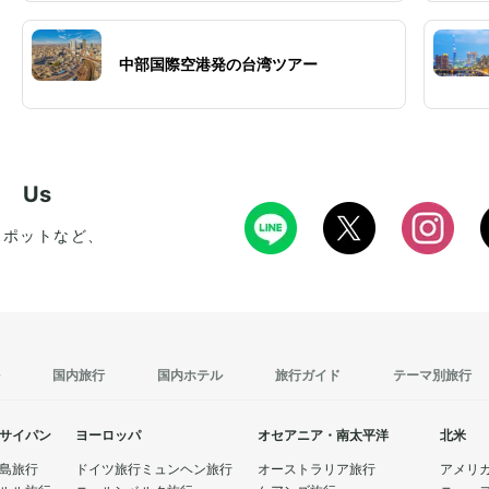
中部国際空港発の台湾ツアー
w Us
スポットなど、
国内旅行
国内ホテル
旅行ガイド
テーマ別旅行
サイパン
ヨーロッパ
オセアニア・南太平洋
北米
島旅行
ドイツ旅行
ミュンヘン旅行
オーストラリア旅行
アメリ