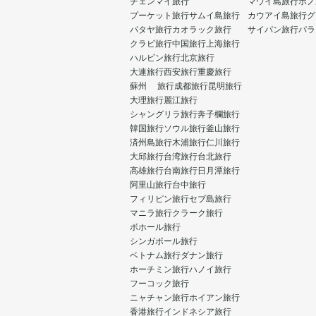
チェンマイ旅行
マウイ島旅行
ホノ
プーケット旅行
サムイ島旅行
カウアイ島旅行
グ
パタヤ旅行
カオラック旅行
サイパン旅行
パラ
クラビ旅行
中国旅行
上海旅行
ハルビン旅行
北京旅行
大連旅行
西安旅行
重慶旅行
蘇州 旅行
成都旅行
昆明旅行
大理旅行
麗江旅行
シャングリラ旅行
奔子欄旅行
韓国旅行
ソウル旅行
釜山旅行
済州島旅行
木浦旅行
仁川旅行
大邱旅行
台湾旅行
台北旅行
高雄旅行
台南旅行
日月潭旅行
阿里山旅行
台中旅行
フィリピン旅行
セブ島旅行
マニラ旅行
クラーク旅行
ボホール旅行
シンガポール旅行
ベトナム旅行
ダナン旅行
ホーチミン旅行
ハノイ旅行
フーコック旅行
ニャチャン旅行
ホイアン旅行
香港旅行
インドネシア旅行