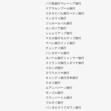
バリ島旅行
マレーシア旅行
クアラルンプール旅行
コタキナバル旅行
ぺナン旅行
ランカウイ旅行
ジョホールバル旅行
カンボジア旅行
シェムリアップ旅行
マカオ旅行
モルディブ旅行
マーレ旅行
インド旅行
チェンナイ旅行
バンガロール旅行
ネパール旅行
ミャンマー旅行
スリランカ旅行
シギリヤ旅行
コロンボ旅行
ヌワラエリヤ旅行
キャンディ旅行
日本旅行
ラオス旅行
ルアンパバーン旅行
モンゴル旅行
ウランバートル旅行
ブルネイ旅行
バンダルスリブガワン旅行