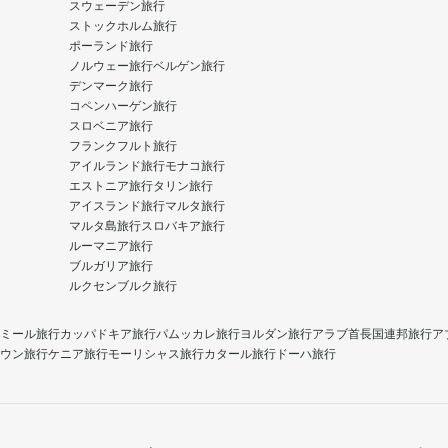
スウェーデン旅行
ストックホルム旅行
ポーランド旅行
ノルウェー旅行
ベルゲン旅行
デンマーク旅行
コペンハーゲン旅行
スロベニア旅行
フランクフルト旅行
アイルランド旅行
モナコ旅行
エストニア旅行
タリン旅行
アイスランド旅行
マルタ旅行
マルタ島旅行
スロバキア旅行
ルーマニア旅行
ブルガリア旅行
ルクセンブルク旅行
ミール旅行
カッパドキア旅行
パムッカレ旅行
ヨルダン旅行
アラブ首長国連邦旅行
ア
ウン旅行
ケニア旅行
モーリシャス旅行
カタール旅行
ドーハ旅行