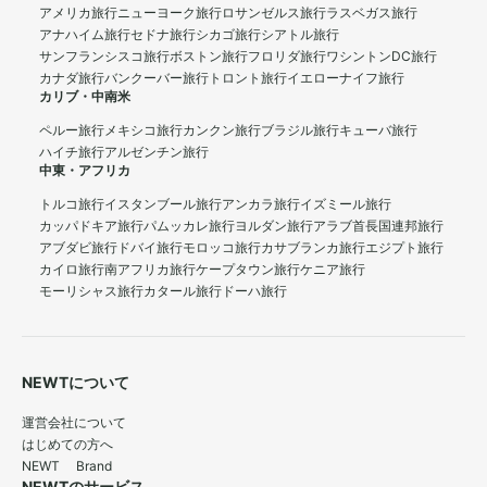
アメリカ旅行
ニューヨーク旅行
ロサンゼルス旅行
ラスベガス旅行
アナハイム旅行
セドナ旅行
シカゴ旅行
シアトル旅行
サンフランシスコ旅行
ボストン旅行
フロリダ旅行
ワシントンDC旅行
カナダ旅行
バンクーバー旅行
トロント旅行
イエローナイフ旅行
カリブ・中南米
ペルー旅行
メキシコ旅行
カンクン旅行
ブラジル旅行
キューバ旅行
ハイチ旅行
アルゼンチン旅行
中東・アフリカ
トルコ旅行
イスタンブール旅行
アンカラ旅行
イズミール旅行
カッパドキア旅行
パムッカレ旅行
ヨルダン旅行
アラブ首長国連邦旅行
アブダビ旅行
ドバイ旅行
モロッコ旅行
カサブランカ旅行
エジプト旅行
カイロ旅行
南アフリカ旅行
ケープタウン旅行
ケニア旅行
モーリシャス旅行
カタール旅行
ドーハ旅行
NEWTについて
運営会社について
はじめての方へ
NEWT Brand