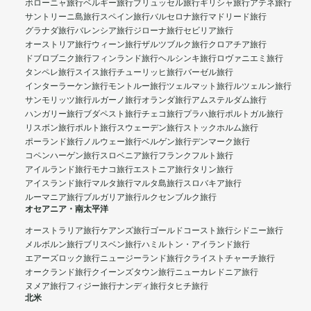
ボローニャ旅行
ベルギー旅行
ブリュッセル旅行
ギリシャ旅行
アテネ旅行
サントリーニ島旅行
スペイン旅行
バルセロナ旅行
マドリード旅行
グラナダ旅行
バレンシア旅行
ジローナ旅行
セビリア旅行
オーストリア旅行
ウィーン旅行
ザルツブルク旅行
クロアチア旅行
ドブロブニク旅行
フィンランド旅行
ヘルシンキ旅行
ロヴァニエミ旅行
タンペレ旅行
スイス旅行
チューリッヒ旅行
バーゼル旅行
インターラーケン旅行
モントルー旅行
ツェルマット旅行
ルツェルン旅行
サンモリッツ旅行
ルガーノ旅行
オランダ旅行
アムステルダム旅行
ハンガリー旅行
ブダペスト旅行
チェコ旅行
プラハ旅行
ポルトガル旅行
リスボン旅行
ポルト旅行
スウェーデン旅行
ストックホルム旅行
ポーランド旅行
ノルウェー旅行
ベルゲン旅行
デンマーク旅行
コペンハーゲン旅行
スロベニア旅行
フランクフルト旅行
アイルランド旅行
モナコ旅行
エストニア旅行
タリン旅行
アイスランド旅行
マルタ旅行
マルタ島旅行
スロバキア旅行
ルーマニア旅行
ブルガリア旅行
ルクセンブルク旅行
オセアニア・南太平洋
オーストラリア旅行
ケアンズ旅行
ゴールドコースト旅行
シドニー旅行
メルボルン旅行
ブリスベン旅行
ハミルトン・アイランド旅行
エアーズロック旅行
ニュージーランド旅行
クライストチャーチ旅行
オークランド旅行
クイーンズタウン旅行
ニューカレドニア旅行
ヌメア旅行
フィジー旅行
ナンディ旅行
タヒチ旅行
北米