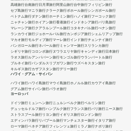
高雄旅行
台南旅行
日月潭旅行
阿里山旅行
台中旅行
フィリピン旅行
セブ島旅行
マニラ旅行
クラーク旅行
ボホール旅行
シンガポール旅行
ベトナム旅行
ダナン旅行
ホーチミン旅行
ハノイ旅行
フーコック旅行
ニャチャン旅行
ホイアン旅行
香港旅行
インドネシア旅行
バリ島旅行
マレーシア旅行
クアラルンプール旅行
コタキナバル旅行
ぺナン旅行
ランカウイ旅行
ジョホールバル旅行
カンボジア旅行
シェムリアップ旅行
マカオ旅行
モルディブ旅行
マーレ旅行
インド旅行
チェンナイ旅行
バンガロール旅行
ネパール旅行
ミャンマー旅行
スリランカ旅行
シギリヤ旅行
コロンボ旅行
ヌワラエリヤ旅行
キャンディ旅行
日本旅行
ラオス旅行
ルアンパバーン旅行
モンゴル旅行
ウランバートル旅行
ブルネイ旅行
バンダルスリブガワン旅行
ウズベキスタン旅行
キルギス旅行
カザフスタン旅行
デリー旅行
ハワイ・グアム・サイパン
ハワイ旅行
ハワイ島旅行
マウイ島旅行
ホノルル旅行
カウアイ島旅行
グアム旅行
サイパン旅行
パラオ旅行
ヨーロッパ
ドイツ旅行
ミュンヘン旅行
ニュルンベルク旅行
ベルリン旅行
デュッセルドルフ旅行
ハンブルク旅行
フランス旅行
パリ旅行
ニース旅行
ストラスブール旅行
リヨン旅行
イギリス旅行
ロンドン旅行
エディンバラ旅行
リバプール旅行
マンチェスター旅行
イタリア旅行
ローマ旅行
ベネチア旅行
フィレンツェ旅行
ミラノ旅行
ナポリ旅行