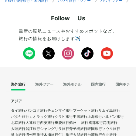
NEWT海外旅行・国内旅行
ハワイ旅行・ツアー
ハワイツアー
ホ
Follow Us
最新の渡航ニュースやおすすめスポットなど、
旅行の情報をお届けします✈️
海外旅行
海外ツアー
海外ホテル
国内旅行
国内ホテル
アジア
タイ旅行
バンコク旅行
チェンマイ旅行
プーケット旅行
サムイ島旅行
パタヤ旅行
カオラック旅行
クラビ旅行
中国旅行
上海旅行
ハルビン旅行
北京旅行
大連旅行
西安旅行
重慶旅行
蘇州 旅行
成都旅行
昆明旅行
大理旅行
麗江旅行
シャングリラ旅行
奔子欄旅行
韓国旅行
ソウル旅行
釜山旅行
済州島旅行
木浦旅行
仁川旅行
大邱旅行
台湾旅行
台北旅行