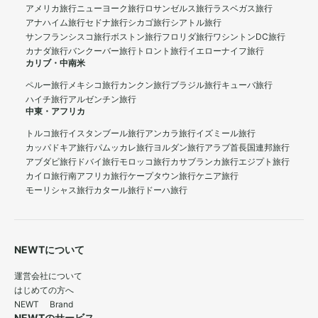
アメリカ旅行
ニューヨーク旅行
ロサンゼルス旅行
ラスベガス旅行
アナハイム旅行
セドナ旅行
シカゴ旅行
シアトル旅行
サンフランシスコ旅行
ボストン旅行
フロリダ旅行
ワシントンDC旅行
カナダ旅行
バンクーバー旅行
トロント旅行
イエローナイフ旅行
カリブ・中南米
ペルー旅行
メキシコ旅行
カンクン旅行
ブラジル旅行
キューバ旅行
ハイチ旅行
アルゼンチン旅行
中東・アフリカ
トルコ旅行
イスタンブール旅行
アンカラ旅行
イズミール旅行
カッパドキア旅行
パムッカレ旅行
ヨルダン旅行
アラブ首長国連邦旅行
アブダビ旅行
ドバイ旅行
モロッコ旅行
カサブランカ旅行
エジプト旅行
カイロ旅行
南アフリカ旅行
ケープタウン旅行
ケニア旅行
モーリシャス旅行
カタール旅行
ドーハ旅行
NEWTについて
運営会社について
はじめての方へ
NEWT Brand