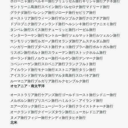
ボローニャ旅行
ベルギー旅行
ブリュッセル旅行
ギリシャ旅行
アテネ旅行
サントリーニ島旅行
スペイン旅行
バルセロナ旅行
マドリード旅行
グラナダ旅行
バレンシア旅行
ジローナ旅行
セビリア旅行
オーストリア旅行
ウィーン旅行
ザルツブルク旅行
クロアチア旅行
ドブロブニク旅行
フィンランド旅行
ヘルシンキ旅行
ロヴァニエミ旅行
タンペレ旅行
スイス旅行
チューリッヒ旅行
バーゼル旅行
インターラーケン旅行
モントルー旅行
ツェルマット旅行
ルツェルン旅行
サンモリッツ旅行
ルガーノ旅行
オランダ旅行
アムステルダム旅行
ハンガリー旅行
ブダペスト旅行
チェコ旅行
プラハ旅行
ポルトガル旅行
リスボン旅行
ポルト旅行
スウェーデン旅行
ストックホルム旅行
ポーランド旅行
ノルウェー旅行
ベルゲン旅行
デンマーク旅行
コペンハーゲン旅行
スロベニア旅行
フランクフルト旅行
アイルランド旅行
モナコ旅行
エストニア旅行
タリン旅行
アイスランド旅行
マルタ旅行
マルタ島旅行
スロバキア旅行
ルーマニア旅行
ブルガリア旅行
ルクセンブルク旅行
オセアニア・南太平洋
オーストラリア旅行
ケアンズ旅行
ゴールドコースト旅行
シドニー旅行
メルボルン旅行
ブリスベン旅行
ハミルトン・アイランド旅行
エアーズロック旅行
ニュージーランド旅行
クライストチャーチ旅行
オークランド旅行
クイーンズタウン旅行
ニューカレドニア旅行
ヌメア旅行
フィジー旅行
ナンディ旅行
タヒチ旅行
北米