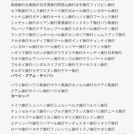
高雄旅行
台南旅行
日月潭旅行
阿里山旅行
台中旅行
フィリピン旅行
セブ島旅行
マニラ旅行
クラーク旅行
ボホール旅行
シンガポール旅行
ベトナム旅行
ダナン旅行
ホーチミン旅行
ハノイ旅行
フーコック旅行
ニャチャン旅行
ホイアン旅行
香港旅行
インドネシア旅行
バリ島旅行
マレーシア旅行
クアラルンプール旅行
コタキナバル旅行
ぺナン旅行
ランカウイ旅行
ジョホールバル旅行
カンボジア旅行
シェムリアップ旅行
マカオ旅行
モルディブ旅行
マーレ旅行
インド旅行
チェンナイ旅行
バンガロール旅行
ネパール旅行
ミャンマー旅行
スリランカ旅行
シギリヤ旅行
コロンボ旅行
ヌワラエリヤ旅行
キャンディ旅行
日本旅行
ラオス旅行
ルアンパバーン旅行
モンゴル旅行
ウランバートル旅行
ブルネイ旅行
バンダルスリブガワン旅行
ウズベキスタン旅行
キルギス旅行
カザフスタン旅行
デリー旅行
ハワイ・グアム・サイパン
ハワイ旅行
ハワイ島旅行
マウイ島旅行
ホノルル旅行
カウアイ島旅行
グアム旅行
サイパン旅行
パラオ旅行
ヨーロッパ
ドイツ旅行
ミュンヘン旅行
ニュルンベルク旅行
ベルリン旅行
デュッセルドルフ旅行
ハンブルク旅行
フランス旅行
パリ旅行
ニース旅行
ストラスブール旅行
リヨン旅行
イギリス旅行
ロンドン旅行
エディンバラ旅行
リバプール旅行
マンチェスター旅行
イタリア旅行
ローマ旅行
ベネチア旅行
フィレンツェ旅行
ミラノ旅行
ナポリ旅行