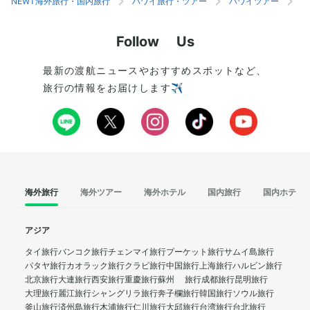
NEWT海外旅行・国内旅行
ハワイ旅行・ツアー
ハワイツアー
ホ
Follow Us
最新の渡航ニュースやおすすめスポットなど、
旅行の情報をお届けします✈️
海外旅行
海外ツアー
海外ホテル
国内旅行
国内ホテル
アジア
タイ旅行
バンコク旅行
チェンマイ旅行
プーケット旅行
サムイ島旅行
パタヤ旅行
カオラック旅行
クラビ旅行
中国旅行
上海旅行
ハルビン旅行
北京旅行
大連旅行
西安旅行
重慶旅行
蘇州 旅行
成都旅行
昆明旅行
大理旅行
麗江旅行
シャングリラ旅行
奔子欄旅行
韓国旅行
ソウル旅行
釜山旅行
済州島旅行
木浦旅行
仁川旅行
大邱旅行
台湾旅行
台北旅行