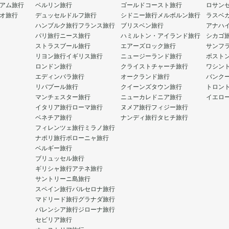
アム旅行
ベルリン旅行
ゴールドコースト旅行
ロサン
オ旅行
デュッセルドルフ旅行
シドニー旅行
メルボルン旅行
ラスベ
ハンブルク旅行
フランス旅行
ブリスベン旅行
アナハ
パリ旅行
ニース旅行
ハミルトン・アイランド旅行
シカゴ
ストラスブール旅行
エアーズロック旅行
サンフ
リヨン旅行
イギリス旅行
ニュージーランド旅行
ボスト
ロンドン旅行
クライストチャーチ旅行
ワシン
エディンバラ旅行
オークランド旅行
バンク
リバプール旅行
クイーンズタウン旅行
トロン
マンチェスター旅行
ニューカレドニア旅行
イエロ
イタリア旅行
ローマ旅行
ヌメア旅行
フィジー旅行
ベネチア旅行
ナンディ旅行
タヒチ旅行
フィレンツェ旅行
ミラノ旅行
ナポリ旅行
ボローニャ旅行
ベルギー旅行
ブリュッセル旅行
ギリシャ旅行
アテネ旅行
サントリーニ島旅行
スペイン旅行
バルセロナ旅行
マドリード旅行
グラナダ旅行
バレンシア旅行
ジローナ旅行
セビリア旅行