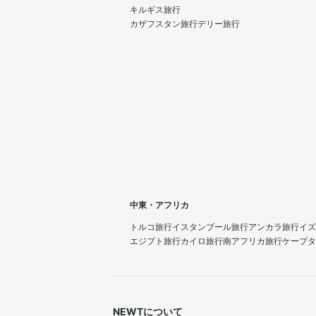
キルギス旅行
カザフスタン旅行
デリー旅行
中東・アフリカ
トルコ旅行
イスタンブール旅行
アンカラ旅行
イズ
エジプト旅行
カイロ旅行
南アフリカ旅行
ケープタ
NEWTについて