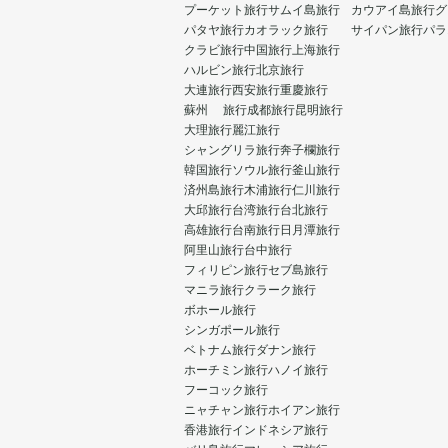
プーケット旅行
サムイ島旅行
カウアイ島旅行
グ
パタヤ旅行
カオラック旅行
サイパン旅行
パラ
クラビ旅行
中国旅行
上海旅行
ハルビン旅行
北京旅行
大連旅行
西安旅行
重慶旅行
蘇州 旅行
成都旅行
昆明旅行
大理旅行
麗江旅行
シャングリラ旅行
奔子欄旅行
韓国旅行
ソウル旅行
釜山旅行
済州島旅行
木浦旅行
仁川旅行
大邱旅行
台湾旅行
台北旅行
高雄旅行
台南旅行
日月潭旅行
阿里山旅行
台中旅行
フィリピン旅行
セブ島旅行
マニラ旅行
クラーク旅行
ボホール旅行
シンガポール旅行
ベトナム旅行
ダナン旅行
ホーチミン旅行
ハノイ旅行
フーコック旅行
ニャチャン旅行
ホイアン旅行
香港旅行
インドネシア旅行