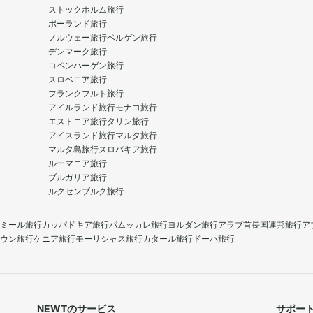
ストックホルム旅行
ポーランド旅行
ノルウェー旅行
ベルゲン旅行
デンマーク旅行
コペンハーゲン旅行
スロベニア旅行
フランクフルト旅行
アイルランド旅行
モナコ旅行
エストニア旅行
タリン旅行
アイスランド旅行
マルタ旅行
マルタ島旅行
スロバキア旅行
ルーマニア旅行
ブルガリア旅行
ルクセンブルク旅行
ミール旅行
カッパドキア旅行
パムッカレ旅行
ヨルダン旅行
アラブ首長国連邦旅行
ア
ウン旅行
ケニア旅行
モーリシャス旅行
カタール旅行
ドーハ旅行
NEWTのサービス
サポー