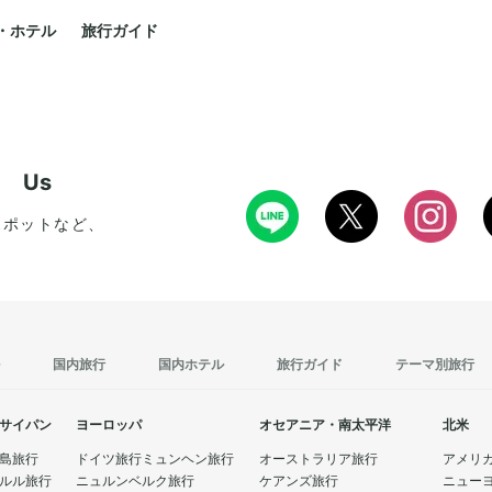
・ホテル
旅行ガイド
w Us
スポットなど、
国内旅行
国内ホテル
旅行ガイド
テーマ別旅行
サイパン
ヨーロッパ
オセアニア・南太平洋
北米
島旅行
ドイツ旅行
ミュンヘン旅行
オーストラリア旅行
アメリ
ルル旅行
ニュルンベルク旅行
ケアンズ旅行
ニュー