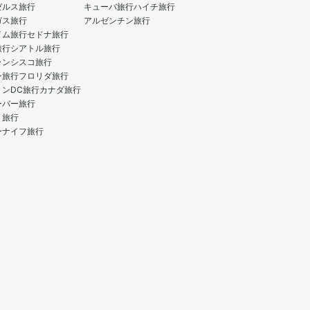
ゼルス旅行
キューバ旅行
ハイチ旅行
ガス旅行
アルゼンチン旅行
イム旅行
セドナ旅行
旅行
シアトル旅行
ランシスコ旅行
ン旅行
フロリダ旅行
トンDC旅行
カナダ旅行
ーバー旅行
ト旅行
ーナイフ旅行