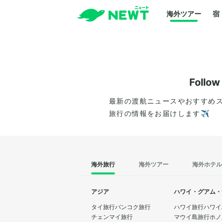
海外ツアー
宿
Follo
最新の渡航ニュースやおすすめ
旅行の情報をお届けします✈️
海外旅行
海外ツアー
海外ホテル
アジア
ハワイ・グアム・
タイ旅行
バンコク旅行
ハワイ旅行
ハワイ
チェンマイ旅行
マウイ島旅行
ホノ