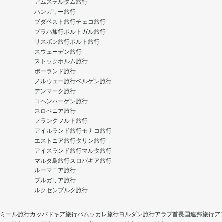
アムステルダム旅行
ハンガリー旅行
ブダペスト旅行
チェコ旅行
プラハ旅行
ポルトガル旅行
リスボン旅行
ポルト旅行
スウェーデン旅行
ストックホルム旅行
ポーランド旅行
ノルウェー旅行
ベルゲン旅行
デンマーク旅行
コペンハーゲン旅行
スロベニア旅行
フランクフルト旅行
アイルランド旅行
モナコ旅行
エストニア旅行
タリン旅行
アイスランド旅行
マルタ旅行
マルタ島旅行
スロバキア旅行
ルーマニア旅行
ブルガリア旅行
ルクセンブルク旅行
ミール旅行
カッパドキア旅行
パムッカレ旅行
ヨルダン旅行
アラブ首長国連邦旅行
ア