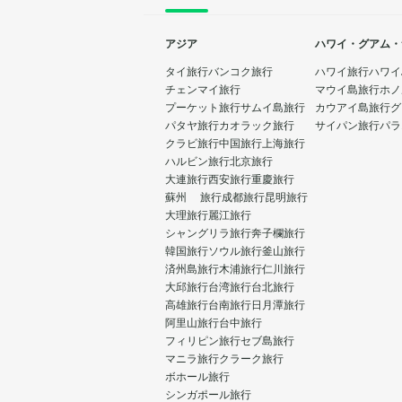
アジア
ハワイ・グアム・
タイ旅行
バンコク旅行
ハワイ旅行
ハワイ
チェンマイ旅行
マウイ島旅行
ホノ
プーケット旅行
サムイ島旅行
カウアイ島旅行
グ
パタヤ旅行
カオラック旅行
サイパン旅行
パラ
クラビ旅行
中国旅行
上海旅行
ハルビン旅行
北京旅行
大連旅行
西安旅行
重慶旅行
蘇州 旅行
成都旅行
昆明旅行
大理旅行
麗江旅行
シャングリラ旅行
奔子欄旅行
韓国旅行
ソウル旅行
釜山旅行
済州島旅行
木浦旅行
仁川旅行
大邱旅行
台湾旅行
台北旅行
高雄旅行
台南旅行
日月潭旅行
阿里山旅行
台中旅行
フィリピン旅行
セブ島旅行
マニラ旅行
クラーク旅行
ボホール旅行
シンガポール旅行