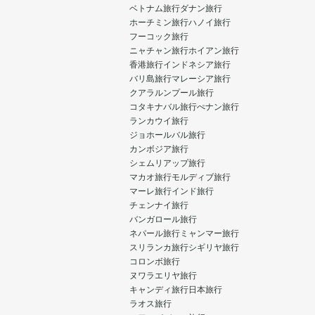
ベトナム旅行
ダナン旅行
ホーチミン旅行
ハノイ旅行
フーコック旅行
ニャチャン旅行
ホイアン旅行
香港旅行
インドネシア旅行
バリ島旅行
マレーシア旅行
クアラルンプール旅行
コタキナバル旅行
ぺナン旅行
ランカウイ旅行
ジョホールバル旅行
カンボジア旅行
シェムリアップ旅行
マカオ旅行
モルディブ旅行
マーレ旅行
インド旅行
チェンナイ旅行
バンガロール旅行
ネパール旅行
ミャンマー旅行
スリランカ旅行
シギリヤ旅行
コロンボ旅行
ヌワラエリヤ旅行
キャンディ旅行
日本旅行
ラオス旅行