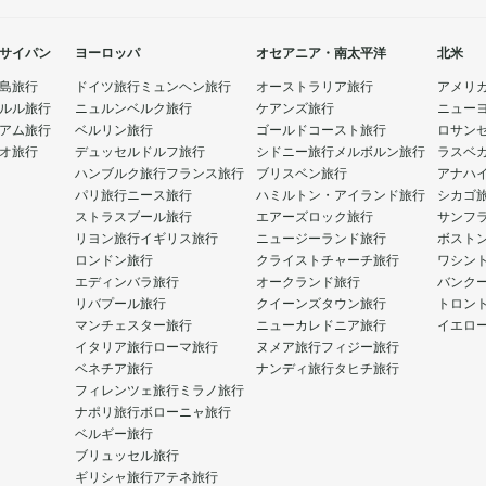
サイパン
ヨーロッパ
オセアニア・南太平洋
北米
島旅行
ドイツ旅行
ミュンヘン旅行
オーストラリア旅行
アメリ
ルル旅行
ニュルンベルク旅行
ケアンズ旅行
ニュー
アム旅行
ベルリン旅行
ゴールドコースト旅行
ロサン
オ旅行
デュッセルドルフ旅行
シドニー旅行
メルボルン旅行
ラスベ
ハンブルク旅行
フランス旅行
ブリスベン旅行
アナハ
パリ旅行
ニース旅行
ハミルトン・アイランド旅行
シカゴ
ストラスブール旅行
エアーズロック旅行
サンフ
リヨン旅行
イギリス旅行
ニュージーランド旅行
ボスト
ロンドン旅行
クライストチャーチ旅行
ワシン
エディンバラ旅行
オークランド旅行
バンク
リバプール旅行
クイーンズタウン旅行
トロン
マンチェスター旅行
ニューカレドニア旅行
イエロ
イタリア旅行
ローマ旅行
ヌメア旅行
フィジー旅行
ベネチア旅行
ナンディ旅行
タヒチ旅行
フィレンツェ旅行
ミラノ旅行
ナポリ旅行
ボローニャ旅行
ベルギー旅行
ブリュッセル旅行
ギリシャ旅行
アテネ旅行