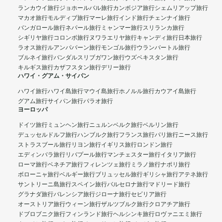
ランカウイ旅行
ジョホールバル旅行
カンボジア旅行
シェムリアップ旅行
マカオ旅行
モルディブ旅行
マーレ旅行
インド旅行
チェンナイ旅行
バンガロール旅行
ネパール旅行
ミャンマー旅行
スリランカ旅行
シギリヤ旅行
コロンボ旅行
ヌワラエリヤ旅行
キャンディ旅行
日本旅行
ラオス旅行
ルアンパバーン旅行
モンゴル旅行
ウランバートル旅行
ブルネイ旅行
バンダルスリブガワン旅行
ウズベキスタン旅行
キルギス旅行
カザフスタン旅行
デリー旅行
ハワイ・グアム・サイパン
ハワイ旅行
ハワイ島旅行
マウイ島旅行
ホノルル旅行
カウアイ島旅行
グアム旅行
サイパン旅行
パラオ旅行
ヨーロッパ
ドイツ旅行
ミュンヘン旅行
ニュルンベルク旅行
ベルリン旅行
デュッセルドルフ旅行
ハンブルク旅行
フランス旅行
パリ旅行
ニース旅行
ストラスブール旅行
リヨン旅行
イギリス旅行
ロンドン旅行
エディンバラ旅行
リバプール旅行
マンチェスター旅行
イタリア旅行
ローマ旅行
ベネチア旅行
フィレンツェ旅行
ミラノ旅行
ナポリ旅行
ボローニャ旅行
ベルギー旅行
ブリュッセル旅行
ギリシャ旅行
アテネ旅行
サントリーニ島旅行
スペイン旅行
バルセロナ旅行
マドリード旅行
グラナダ旅行
バレンシア旅行
ジローナ旅行
セビリア旅行
オーストリア旅行
ウィーン旅行
ザルツブルク旅行
クロアチア旅行
ドブロブニク旅行
フィンランド旅行
ヘルシンキ旅行
ロヴァニエミ旅行