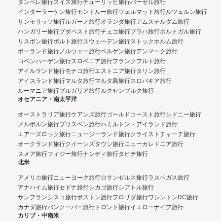
タンペレ旅行
スイス旅行
チューリッヒ旅行
バーゼル旅行
インターラーケン旅行
モントルー旅行
ツェルマット旅行
ルツェルン旅行
サンモリッツ旅行
ルガーノ旅行
オランダ旅行
アムステルダム旅行
ハンガリー旅行
ブダペスト旅行
チェコ旅行
プラハ旅行
ポルトガル旅行
リスボン旅行
ポルト旅行
スウェーデン旅行
ストックホルム旅行
ポーランド旅行
ノルウェー旅行
ベルゲン旅行
デンマーク旅行
コペンハーゲン旅行
スロベニア旅行
フランクフルト旅行
アイルランド旅行
モナコ旅行
エストニア旅行
タリン旅行
アイスランド旅行
マルタ旅行
マルタ島旅行
スロバキア旅行
ルーマニア旅行
ブルガリア旅行
ルクセンブルク旅行
オセアニア・南太平洋
オーストラリア旅行
ケアンズ旅行
ゴールドコースト旅行
シドニー旅行
メルボルン旅行
ブリスベン旅行
ハミルトン・アイランド旅行
エアーズロック旅行
ニュージーランド旅行
クライストチャーチ旅行
オークランド旅行
クイーンズタウン旅行
ニューカレドニア旅行
ヌメア旅行
フィジー旅行
ナンディ旅行
タヒチ旅行
北米
アメリカ旅行
ニューヨーク旅行
ロサンゼルス旅行
ラスベガス旅行
アナハイム旅行
セドナ旅行
シカゴ旅行
シアトル旅行
サンフランシスコ旅行
ボストン旅行
フロリダ旅行
ワシントンDC旅行
カナダ旅行
バンクーバー旅行
トロント旅行
イエローナイフ旅行
カリブ・中南米