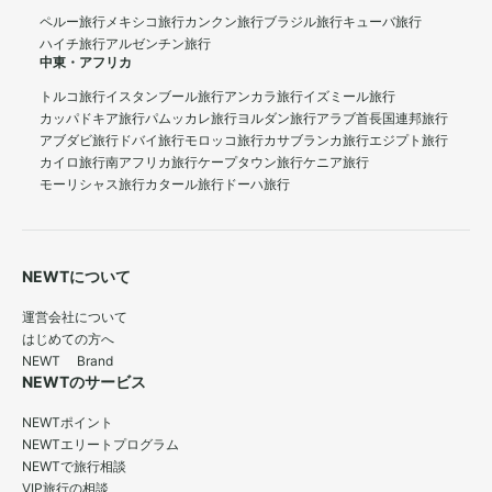
ペルー旅行
メキシコ旅行
カンクン旅行
ブラジル旅行
キューバ旅行
ハイチ旅行
アルゼンチン旅行
中東・アフリカ
トルコ旅行
イスタンブール旅行
アンカラ旅行
イズミール旅行
カッパドキア旅行
パムッカレ旅行
ヨルダン旅行
アラブ首長国連邦旅行
アブダビ旅行
ドバイ旅行
モロッコ旅行
カサブランカ旅行
エジプト旅行
カイロ旅行
南アフリカ旅行
ケープタウン旅行
ケニア旅行
モーリシャス旅行
カタール旅行
ドーハ旅行
NEWTについて
運営会社について
はじめての方へ
NEWT Brand
NEWTのサービス
NEWTポイント
NEWTエリートプログラム
NEWTで旅行相談
VIP旅行の相談