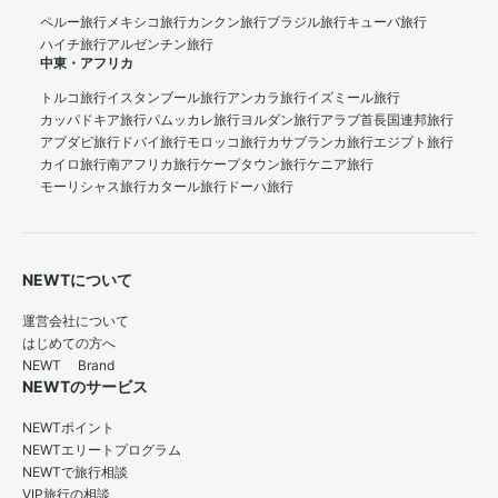
ペルー旅行
メキシコ旅行
カンクン旅行
ブラジル旅行
キューバ旅行
ハイチ旅行
アルゼンチン旅行
中東・アフリカ
トルコ旅行
イスタンブール旅行
アンカラ旅行
イズミール旅行
カッパドキア旅行
パムッカレ旅行
ヨルダン旅行
アラブ首長国連邦旅行
アブダビ旅行
ドバイ旅行
モロッコ旅行
カサブランカ旅行
エジプト旅行
カイロ旅行
南アフリカ旅行
ケープタウン旅行
ケニア旅行
モーリシャス旅行
カタール旅行
ドーハ旅行
NEWTについて
運営会社について
はじめての方へ
NEWT Brand
NEWTのサービス
NEWTポイント
NEWTエリートプログラム
NEWTで旅行相談
VIP旅行の相談