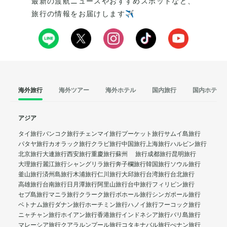
最新の渡航ニュースやおすすめスポットなど、
旅行の情報をお届けします✈️
海外旅行
海外ツアー
海外ホテル
国内旅行
国内ホテル
アジア
タイ旅行
バンコク旅行
チェンマイ旅行
プーケット旅行
サムイ島旅行
パタヤ旅行
カオラック旅行
クラビ旅行
中国旅行
上海旅行
ハルビン旅行
北京旅行
大連旅行
西安旅行
重慶旅行
蘇州 旅行
成都旅行
昆明旅行
大理旅行
麗江旅行
シャングリラ旅行
奔子欄旅行
韓国旅行
ソウル旅行
釜山旅行
済州島旅行
木浦旅行
仁川旅行
大邱旅行
台湾旅行
台北旅行
高雄旅行
台南旅行
日月潭旅行
阿里山旅行
台中旅行
フィリピン旅行
セブ島旅行
マニラ旅行
クラーク旅行
ボホール旅行
シンガポール旅行
ベトナム旅行
ダナン旅行
ホーチミン旅行
ハノイ旅行
フーコック旅行
ニャチャン旅行
ホイアン旅行
香港旅行
インドネシア旅行
バリ島旅行
マレーシア旅行
クアラルンプール旅行
コタキナバル旅行
ぺナン旅行