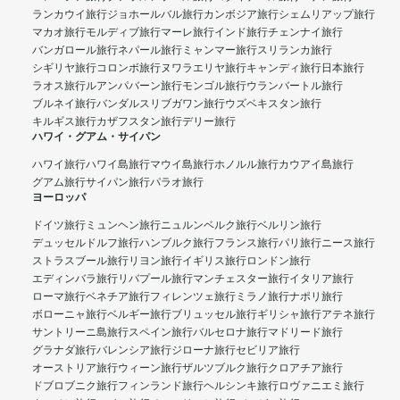
ランカウイ旅行
ジョホールバル旅行
カンボジア旅行
シェムリアップ旅行
マカオ旅行
モルディブ旅行
マーレ旅行
インド旅行
チェンナイ旅行
バンガロール旅行
ネパール旅行
ミャンマー旅行
スリランカ旅行
シギリヤ旅行
コロンボ旅行
ヌワラエリヤ旅行
キャンディ旅行
日本旅行
ラオス旅行
ルアンパバーン旅行
モンゴル旅行
ウランバートル旅行
ブルネイ旅行
バンダルスリブガワン旅行
ウズベキスタン旅行
キルギス旅行
カザフスタン旅行
デリー旅行
ハワイ・グアム・サイパン
ハワイ旅行
ハワイ島旅行
マウイ島旅行
ホノルル旅行
カウアイ島旅行
グアム旅行
サイパン旅行
パラオ旅行
ヨーロッパ
ドイツ旅行
ミュンヘン旅行
ニュルンベルク旅行
ベルリン旅行
デュッセルドルフ旅行
ハンブルク旅行
フランス旅行
パリ旅行
ニース旅行
ストラスブール旅行
リヨン旅行
イギリス旅行
ロンドン旅行
エディンバラ旅行
リバプール旅行
マンチェスター旅行
イタリア旅行
ローマ旅行
ベネチア旅行
フィレンツェ旅行
ミラノ旅行
ナポリ旅行
ボローニャ旅行
ベルギー旅行
ブリュッセル旅行
ギリシャ旅行
アテネ旅行
サントリーニ島旅行
スペイン旅行
バルセロナ旅行
マドリード旅行
グラナダ旅行
バレンシア旅行
ジローナ旅行
セビリア旅行
オーストリア旅行
ウィーン旅行
ザルツブルク旅行
クロアチア旅行
ドブロブニク旅行
フィンランド旅行
ヘルシンキ旅行
ロヴァニエミ旅行