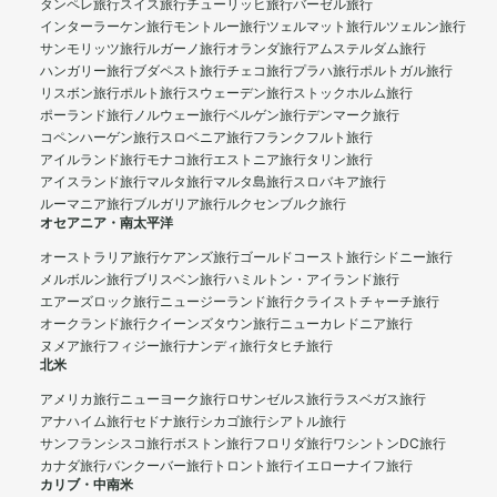
タンペレ旅行
スイス旅行
チューリッヒ旅行
バーゼル旅行
インターラーケン旅行
モントルー旅行
ツェルマット旅行
ルツェルン旅行
サンモリッツ旅行
ルガーノ旅行
オランダ旅行
アムステルダム旅行
ハンガリー旅行
ブダペスト旅行
チェコ旅行
プラハ旅行
ポルトガル旅行
リスボン旅行
ポルト旅行
スウェーデン旅行
ストックホルム旅行
ポーランド旅行
ノルウェー旅行
ベルゲン旅行
デンマーク旅行
コペンハーゲン旅行
スロベニア旅行
フランクフルト旅行
アイルランド旅行
モナコ旅行
エストニア旅行
タリン旅行
アイスランド旅行
マルタ旅行
マルタ島旅行
スロバキア旅行
ルーマニア旅行
ブルガリア旅行
ルクセンブルク旅行
オセアニア・南太平洋
オーストラリア旅行
ケアンズ旅行
ゴールドコースト旅行
シドニー旅行
メルボルン旅行
ブリスベン旅行
ハミルトン・アイランド旅行
エアーズロック旅行
ニュージーランド旅行
クライストチャーチ旅行
オークランド旅行
クイーンズタウン旅行
ニューカレドニア旅行
ヌメア旅行
フィジー旅行
ナンディ旅行
タヒチ旅行
北米
アメリカ旅行
ニューヨーク旅行
ロサンゼルス旅行
ラスベガス旅行
アナハイム旅行
セドナ旅行
シカゴ旅行
シアトル旅行
サンフランシスコ旅行
ボストン旅行
フロリダ旅行
ワシントンDC旅行
カナダ旅行
バンクーバー旅行
トロント旅行
イエローナイフ旅行
カリブ・中南米