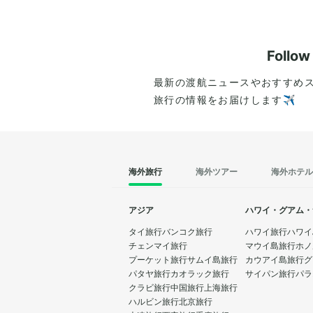
Follo
最新の渡航ニュースやおすすめ
旅行の情報をお届けします✈️
海外旅行
海外ツアー
海外ホテル
アジア
ハワイ・グアム・
タイ旅行
バンコク旅行
ハワイ旅行
ハワイ
チェンマイ旅行
マウイ島旅行
ホノ
プーケット旅行
サムイ島旅行
カウアイ島旅行
グ
パタヤ旅行
カオラック旅行
サイパン旅行
パラ
クラビ旅行
中国旅行
上海旅行
ハルビン旅行
北京旅行