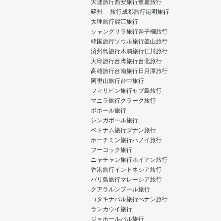
大連旅行
西安旅行
重慶旅行
蘇州 旅行
成都旅行
昆明旅行
大理旅行
麗江旅行
シャングリラ旅行
奔子欄旅行
韓国旅行
ソウル旅行
釜山旅行
済州島旅行
木浦旅行
仁川旅行
大邱旅行
台湾旅行
台北旅行
高雄旅行
台南旅行
日月潭旅行
阿里山旅行
台中旅行
フィリピン旅行
セブ島旅行
マニラ旅行
クラーク旅行
ボホール旅行
シンガポール旅行
ベトナム旅行
ダナン旅行
ホーチミン旅行
ハノイ旅行
フーコック旅行
ニャチャン旅行
ホイアン旅行
香港旅行
インドネシア旅行
バリ島旅行
マレーシア旅行
クアラルンプール旅行
コタキナバル旅行
ぺナン旅行
ランカウイ旅行
ジョホールバル旅行