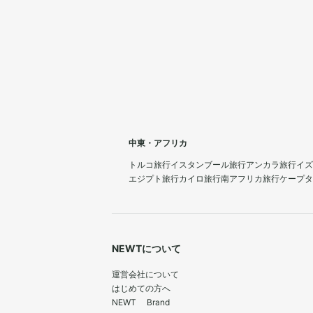
中東・アフリカ
トルコ旅行
イスタンブール旅行
アンカラ旅行
イズ
エジプト旅行
カイロ旅行
南アフリカ旅行
ケープタ
NEWTについて
運営会社について
はじめての方へ
NEWT Brand