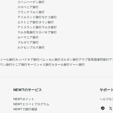
コペンハーゲン旅行
スロベニア旅行
フランクフルト旅行
アイルランド旅行
モナコ旅行
エストニア旅行
タリン旅行
アイスランド旅行
マルタ旅行
マルタ島旅行
スロバキア旅行
ルーマニア旅行
ブルガリア旅行
ルクセンブルク旅行
ミール旅行
カッパドキア旅行
パムッカレ旅行
ヨルダン旅行
アラブ首長国連邦旅行
ア
ウン旅行
ケニア旅行
モーリシャス旅行
カタール旅行
ドーハ旅行
NEWTのサービス
サポー
NEWTポイント
ヘルプセ
NEWTエリートプログラム
NEWTで旅行相談