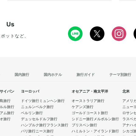
w Us
スポットなど、
国内旅行
国内ホテル
旅行ガイド
テーマ別旅行
サイパン
ヨーロッパ
オセアニア・南太平洋
北米
島旅行
ドイツ旅行
ミュンヘン旅行
オーストラリア旅行
アメリ
ルル旅行
ニュルンベルク旅行
ケアンズ旅行
ニュー
アム旅行
ベルリン旅行
ゴールドコースト旅行
ロサン
オ旅行
デュッセルドルフ旅行
シドニー旅行
メルボルン旅行
ラスベ
ハンブルク旅行
フランス旅行
ブリスベン旅行
アナハ
パリ旅行
ニース旅行
ハミルトン・アイランド旅行
シカゴ