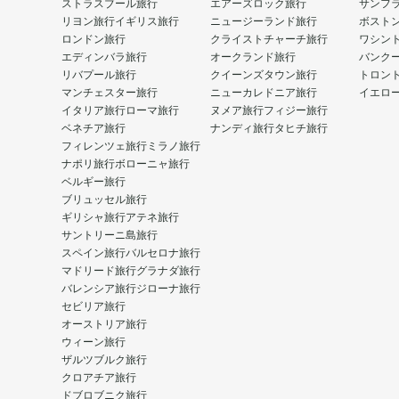
ストラスブール旅行
エアーズロック旅行
サンフ
リヨン旅行
イギリス旅行
ニュージーランド旅行
ボスト
ロンドン旅行
クライストチャーチ旅行
ワシン
エディンバラ旅行
オークランド旅行
バンク
リバプール旅行
クイーンズタウン旅行
トロン
マンチェスター旅行
ニューカレドニア旅行
イエロ
イタリア旅行
ローマ旅行
ヌメア旅行
フィジー旅行
ベネチア旅行
ナンディ旅行
タヒチ旅行
フィレンツェ旅行
ミラノ旅行
ナポリ旅行
ボローニャ旅行
ベルギー旅行
ブリュッセル旅行
ギリシャ旅行
アテネ旅行
サントリーニ島旅行
スペイン旅行
バルセロナ旅行
マドリード旅行
グラナダ旅行
バレンシア旅行
ジローナ旅行
セビリア旅行
オーストリア旅行
ウィーン旅行
ザルツブルク旅行
クロアチア旅行
ドブロブニク旅行