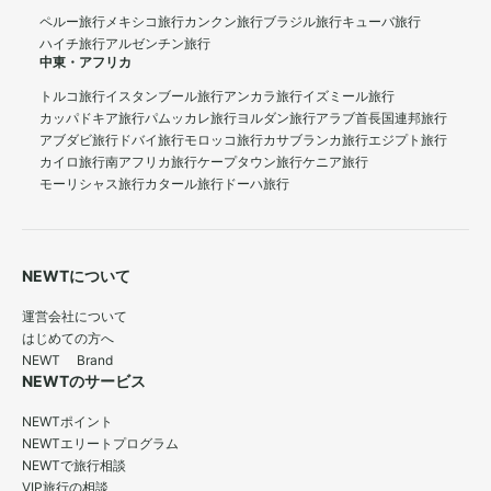
ペルー旅行
メキシコ旅行
カンクン旅行
ブラジル旅行
キューバ旅行
ハイチ旅行
アルゼンチン旅行
中東・アフリカ
トルコ旅行
イスタンブール旅行
アンカラ旅行
イズミール旅行
カッパドキア旅行
パムッカレ旅行
ヨルダン旅行
アラブ首長国連邦旅行
アブダビ旅行
ドバイ旅行
モロッコ旅行
カサブランカ旅行
エジプト旅行
カイロ旅行
南アフリカ旅行
ケープタウン旅行
ケニア旅行
モーリシャス旅行
カタール旅行
ドーハ旅行
NEWTについて
運営会社について
はじめての方へ
NEWT Brand
NEWTのサービス
NEWTポイント
NEWTエリートプログラム
NEWTで旅行相談
VIP旅行の相談