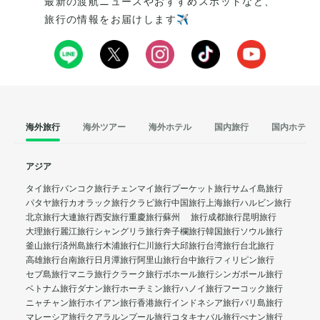
最新の渡航ニュースやおすすめスポットなど、
旅行の情報をお届けします✈️
海外旅行
海外ツアー
海外ホテル
国内旅行
国内ホテル
アジア
タイ旅行
バンコク旅行
チェンマイ旅行
プーケット旅行
サムイ島旅行
パタヤ旅行
カオラック旅行
クラビ旅行
中国旅行
上海旅行
ハルビン旅行
北京旅行
大連旅行
西安旅行
重慶旅行
蘇州 旅行
成都旅行
昆明旅行
大理旅行
麗江旅行
シャングリラ旅行
奔子欄旅行
韓国旅行
ソウル旅行
釜山旅行
済州島旅行
木浦旅行
仁川旅行
大邱旅行
台湾旅行
台北旅行
高雄旅行
台南旅行
日月潭旅行
阿里山旅行
台中旅行
フィリピン旅行
セブ島旅行
マニラ旅行
クラーク旅行
ボホール旅行
シンガポール旅行
ベトナム旅行
ダナン旅行
ホーチミン旅行
ハノイ旅行
フーコック旅行
ニャチャン旅行
ホイアン旅行
香港旅行
インドネシア旅行
バリ島旅行
マレーシア旅行
クアラルンプール旅行
コタキナバル旅行
ぺナン旅行