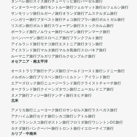
タンペレ旅行
スイス旅行
チューリッヒ旅行
バーゼル旅行
インターラーケン旅行
モントルー旅行
ツェルマット旅行
ルツェルン旅行
サンモリッツ旅行
ルガーノ旅行
オランダ旅行
アムステルダム旅行
ハンガリー旅行
ブダペスト旅行
チェコ旅行
プラハ旅行
ポルトガル旅行
リスボン旅行
ポルト旅行
スウェーデン旅行
ストックホルム旅行
ポーランド旅行
ノルウェー旅行
ベルゲン旅行
デンマーク旅行
コペンハーゲン旅行
スロベニア旅行
フランクフルト旅行
アイルランド旅行
モナコ旅行
エストニア旅行
タリン旅行
アイスランド旅行
マルタ旅行
マルタ島旅行
スロバキア旅行
ルーマニア旅行
ブルガリア旅行
ルクセンブルク旅行
オセアニア・南太平洋
オーストラリア旅行
ケアンズ旅行
ゴールドコースト旅行
シドニー旅行
メルボルン旅行
ブリスベン旅行
ハミルトン・アイランド旅行
エアーズロック旅行
ニュージーランド旅行
クライストチャーチ旅行
オークランド旅行
クイーンズタウン旅行
ニューカレドニア旅行
ヌメア旅行
フィジー旅行
ナンディ旅行
タヒチ旅行
北米
アメリカ旅行
ニューヨーク旅行
ロサンゼルス旅行
ラスベガス旅行
アナハイム旅行
セドナ旅行
シカゴ旅行
シアトル旅行
サンフランシスコ旅行
ボストン旅行
フロリダ旅行
ワシントンDC旅行
カナダ旅行
バンクーバー旅行
トロント旅行
イエローナイフ旅行
カリブ・中南米