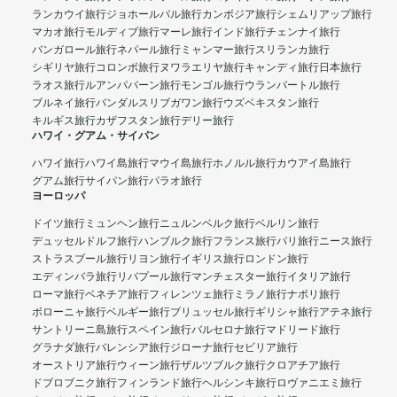
ランカウイ旅行
ジョホールバル旅行
カンボジア旅行
シェムリアップ旅行
マカオ旅行
モルディブ旅行
マーレ旅行
インド旅行
チェンナイ旅行
バンガロール旅行
ネパール旅行
ミャンマー旅行
スリランカ旅行
シギリヤ旅行
コロンボ旅行
ヌワラエリヤ旅行
キャンディ旅行
日本旅行
ラオス旅行
ルアンパバーン旅行
モンゴル旅行
ウランバートル旅行
ブルネイ旅行
バンダルスリブガワン旅行
ウズベキスタン旅行
キルギス旅行
カザフスタン旅行
デリー旅行
ハワイ・グアム・サイパン
ハワイ旅行
ハワイ島旅行
マウイ島旅行
ホノルル旅行
カウアイ島旅行
グアム旅行
サイパン旅行
パラオ旅行
ヨーロッパ
ドイツ旅行
ミュンヘン旅行
ニュルンベルク旅行
ベルリン旅行
デュッセルドルフ旅行
ハンブルク旅行
フランス旅行
パリ旅行
ニース旅行
ストラスブール旅行
リヨン旅行
イギリス旅行
ロンドン旅行
エディンバラ旅行
リバプール旅行
マンチェスター旅行
イタリア旅行
ローマ旅行
ベネチア旅行
フィレンツェ旅行
ミラノ旅行
ナポリ旅行
ボローニャ旅行
ベルギー旅行
ブリュッセル旅行
ギリシャ旅行
アテネ旅行
サントリーニ島旅行
スペイン旅行
バルセロナ旅行
マドリード旅行
グラナダ旅行
バレンシア旅行
ジローナ旅行
セビリア旅行
オーストリア旅行
ウィーン旅行
ザルツブルク旅行
クロアチア旅行
ドブロブニク旅行
フィンランド旅行
ヘルシンキ旅行
ロヴァニエミ旅行