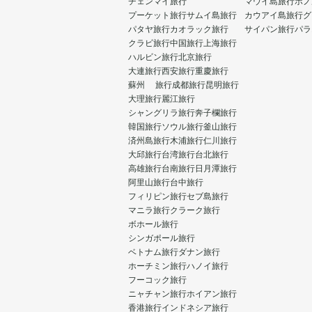
チェンマイ旅行
マウイ島旅行
ホノ
プーケット旅行
サムイ島旅行
カウアイ島旅行
グ
パタヤ旅行
カオラック旅行
サイパン旅行
パラ
クラビ旅行
中国旅行
上海旅行
ハルビン旅行
北京旅行
大連旅行
西安旅行
重慶旅行
蘇州 旅行
成都旅行
昆明旅行
大理旅行
麗江旅行
シャングリラ旅行
奔子欄旅行
韓国旅行
ソウル旅行
釜山旅行
済州島旅行
木浦旅行
仁川旅行
大邱旅行
台湾旅行
台北旅行
高雄旅行
台南旅行
日月潭旅行
阿里山旅行
台中旅行
フィリピン旅行
セブ島旅行
マニラ旅行
クラーク旅行
ボホール旅行
シンガポール旅行
ベトナム旅行
ダナン旅行
ホーチミン旅行
ハノイ旅行
フーコック旅行
ニャチャン旅行
ホイアン旅行
香港旅行
インドネシア旅行