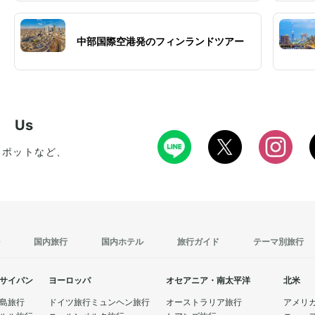
中部国際空港発のフィンランドツアー
w Us
スポットなど、
国内旅行
国内ホテル
旅行ガイド
テーマ別旅行
サイパン
ヨーロッパ
オセアニア・南太平洋
北米
島旅行
ドイツ旅行
ミュンヘン旅行
オーストラリア旅行
アメリ