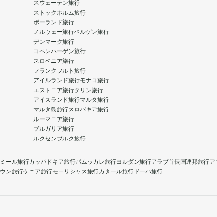
スウェーデン旅行
ストックホルム旅行
ポーランド旅行
ノルウェー旅行
ベルゲン旅行
デンマーク旅行
コペンハーゲン旅行
スロベニア旅行
フランクフルト旅行
アイルランド旅行
モナコ旅行
エストニア旅行
タリン旅行
アイスランド旅行
マルタ旅行
マルタ島旅行
スロバキア旅行
ルーマニア旅行
ブルガリア旅行
ルクセンブルク旅行
ミール旅行
カッパドキア旅行
パムッカレ旅行
ヨルダン旅行
アラブ首長国連邦旅行
ア
ウン旅行
ケニア旅行
モーリシャス旅行
カタール旅行
ドーハ旅行