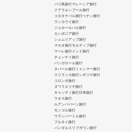
バリ島旅行
マレーシア旅行
クアラルンプール旅行
コタキナバル旅行
ぺナン旅行
ランカウイ旅行
ジョホールバル旅行
カンボジア旅行
シェムリアップ旅行
マカオ旅行
モルディブ旅行
マーレ旅行
インド旅行
チェンナイ旅行
バンガロール旅行
ネパール旅行
ミャンマー旅行
スリランカ旅行
シギリヤ旅行
コロンボ旅行
ヌワラエリヤ旅行
キャンディ旅行
日本旅行
ラオス旅行
ルアンパバーン旅行
モンゴル旅行
ウランバートル旅行
ブルネイ旅行
バンダルスリブガワン旅行