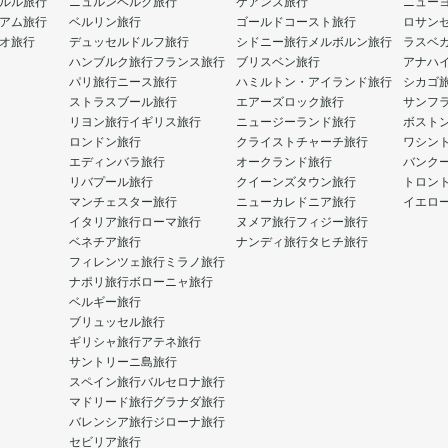
ルル旅行
ニュルンベルク旅行
ケアンズ旅行
ニュー
アム旅行
ベルリン旅行
ゴールドコースト旅行
ロサン
オ旅行
デュッセルドルフ旅行
シドニー旅行
メルボルン旅行
ラスベ
ハンブルク旅行
フランス旅行
ブリスベン旅行
アナハ
パリ旅行
ニース旅行
ハミルトン・アイランド旅行
シカゴ
ストラスブール旅行
エアーズロック旅行
サンフ
リヨン旅行
イギリス旅行
ニュージーランド旅行
ボスト
ロンドン旅行
クライストチャーチ旅行
ワシン
エディンバラ旅行
オークランド旅行
バンク
リバプール旅行
クイーンズタウン旅行
トロン
マンチェスター旅行
ニューカレドニア旅行
イエロ
イタリア旅行
ローマ旅行
ヌメア旅行
フィジー旅行
ベネチア旅行
ナンディ旅行
タヒチ旅行
フィレンツェ旅行
ミラノ旅行
ナポリ旅行
ボローニャ旅行
ベルギー旅行
ブリュッセル旅行
ギリシャ旅行
アテネ旅行
サントリーニ島旅行
スペイン旅行
バルセロナ旅行
マドリード旅行
グラナダ旅行
バレンシア旅行
ジローナ旅行
セビリア旅行