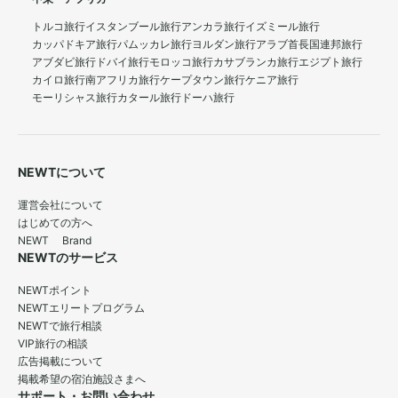
トルコ旅行
イスタンブール旅行
アンカラ旅行
イズミール旅行
カッパドキア旅行
パムッカレ旅行
ヨルダン旅行
アラブ首長国連邦旅行
アブダビ旅行
ドバイ旅行
モロッコ旅行
カサブランカ旅行
エジプト旅行
カイロ旅行
南アフリカ旅行
ケープタウン旅行
ケニア旅行
モーリシャス旅行
カタール旅行
ドーハ旅行
NEWTについて
運営会社について
はじめての方へ
NEWT Brand
NEWTのサービス
NEWTポイント
NEWTエリートプログラム
NEWTで旅行相談
VIP旅行の相談
広告掲載について
掲載希望の宿泊施設さまへ
サポート・お問い合わせ