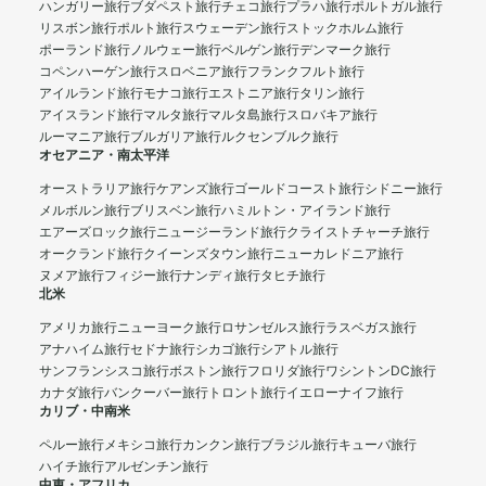
ハンガリー旅行
ブダペスト旅行
チェコ旅行
プラハ旅行
ポルトガル旅行
リスボン旅行
ポルト旅行
スウェーデン旅行
ストックホルム旅行
ポーランド旅行
ノルウェー旅行
ベルゲン旅行
デンマーク旅行
コペンハーゲン旅行
スロベニア旅行
フランクフルト旅行
アイルランド旅行
モナコ旅行
エストニア旅行
タリン旅行
アイスランド旅行
マルタ旅行
マルタ島旅行
スロバキア旅行
ルーマニア旅行
ブルガリア旅行
ルクセンブルク旅行
オセアニア・南太平洋
オーストラリア旅行
ケアンズ旅行
ゴールドコースト旅行
シドニー旅行
メルボルン旅行
ブリスベン旅行
ハミルトン・アイランド旅行
エアーズロック旅行
ニュージーランド旅行
クライストチャーチ旅行
オークランド旅行
クイーンズタウン旅行
ニューカレドニア旅行
ヌメア旅行
フィジー旅行
ナンディ旅行
タヒチ旅行
北米
アメリカ旅行
ニューヨーク旅行
ロサンゼルス旅行
ラスベガス旅行
アナハイム旅行
セドナ旅行
シカゴ旅行
シアトル旅行
サンフランシスコ旅行
ボストン旅行
フロリダ旅行
ワシントンDC旅行
カナダ旅行
バンクーバー旅行
トロント旅行
イエローナイフ旅行
カリブ・中南米
ペルー旅行
メキシコ旅行
カンクン旅行
ブラジル旅行
キューバ旅行
ハイチ旅行
アルゼンチン旅行
中東・アフリカ