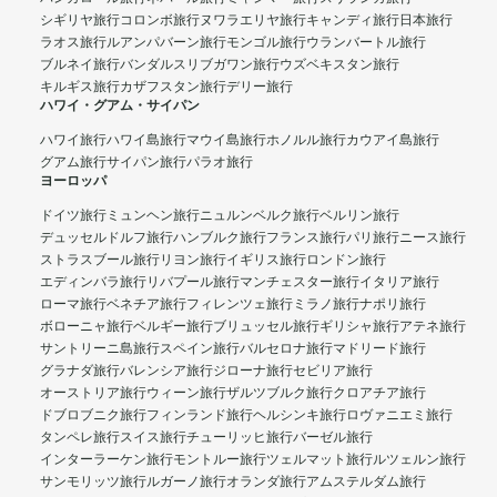
シギリヤ旅行
コロンボ旅行
ヌワラエリヤ旅行
キャンディ旅行
日本旅行
ラオス旅行
ルアンパバーン旅行
モンゴル旅行
ウランバートル旅行
ブルネイ旅行
バンダルスリブガワン旅行
ウズベキスタン旅行
キルギス旅行
カザフスタン旅行
デリー旅行
ハワイ・グアム・サイパン
ハワイ旅行
ハワイ島旅行
マウイ島旅行
ホノルル旅行
カウアイ島旅行
グアム旅行
サイパン旅行
パラオ旅行
ヨーロッパ
ドイツ旅行
ミュンヘン旅行
ニュルンベルク旅行
ベルリン旅行
デュッセルドルフ旅行
ハンブルク旅行
フランス旅行
パリ旅行
ニース旅行
ストラスブール旅行
リヨン旅行
イギリス旅行
ロンドン旅行
エディンバラ旅行
リバプール旅行
マンチェスター旅行
イタリア旅行
ローマ旅行
ベネチア旅行
フィレンツェ旅行
ミラノ旅行
ナポリ旅行
ボローニャ旅行
ベルギー旅行
ブリュッセル旅行
ギリシャ旅行
アテネ旅行
サントリーニ島旅行
スペイン旅行
バルセロナ旅行
マドリード旅行
グラナダ旅行
バレンシア旅行
ジローナ旅行
セビリア旅行
オーストリア旅行
ウィーン旅行
ザルツブルク旅行
クロアチア旅行
ドブロブニク旅行
フィンランド旅行
ヘルシンキ旅行
ロヴァニエミ旅行
タンペレ旅行
スイス旅行
チューリッヒ旅行
バーゼル旅行
インターラーケン旅行
モントルー旅行
ツェルマット旅行
ルツェルン旅行
サンモリッツ旅行
ルガーノ旅行
オランダ旅行
アムステルダム旅行