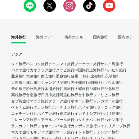
海外旅行
海外ツアー
海外ホテル
国内旅行
国内ホテル
アジア
タイ旅行
バンコク旅行
チェンマイ旅行
プーケット旅行
サムイ島旅行
パタヤ旅行
カオラック旅行
クラビ旅行
中国旅行
上海旅行
ハルビン旅行
北京旅行
大連旅行
西安旅行
重慶旅行
蘇州 旅行
成都旅行
昆明旅行
大理旅行
麗江旅行
シャングリラ旅行
奔子欄旅行
韓国旅行
ソウル旅行
釜山旅行
済州島旅行
木浦旅行
仁川旅行
大邱旅行
台湾旅行
台北旅行
高雄旅行
台南旅行
日月潭旅行
阿里山旅行
台中旅行
フィリピン旅行
セブ島旅行
マニラ旅行
クラーク旅行
ボホール旅行
シンガポール旅行
ベトナム旅行
ダナン旅行
ホーチミン旅行
ハノイ旅行
フーコック旅行
ニャチャン旅行
ホイアン旅行
香港旅行
インドネシア旅行
バリ島旅行
マレーシア旅行
クアラルンプール旅行
コタキナバル旅行
ぺナン旅行
ランカウイ旅行
ジョホールバル旅行
カンボジア旅行
シェムリアップ旅行
マカオ旅行
モルディブ旅行
マーレ旅行
インド旅行
チェンナイ旅行
バンガロール旅行
ネパール旅行
ミャンマー旅行
スリランカ旅行