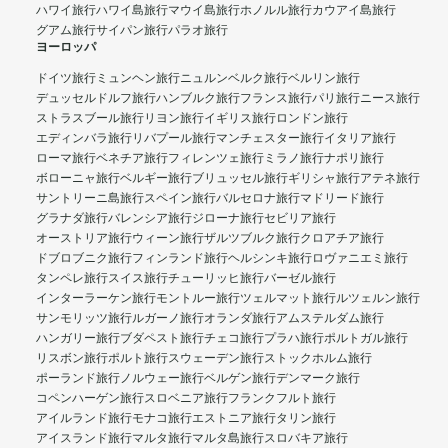
ハワイ旅行
ハワイ島旅行
マウイ島旅行
ホノルル旅行
カウアイ島旅行
グアム旅行
サイパン旅行
パラオ旅行
ヨーロッパ
ドイツ旅行
ミュンヘン旅行
ニュルンベルク旅行
ベルリン旅行
デュッセルドルフ旅行
ハンブルク旅行
フランス旅行
パリ旅行
ニース旅行
ストラスブール旅行
リヨン旅行
イギリス旅行
ロンドン旅行
エディンバラ旅行
リバプール旅行
マンチェスター旅行
イタリア旅行
ローマ旅行
ベネチア旅行
フィレンツェ旅行
ミラノ旅行
ナポリ旅行
ボローニャ旅行
ベルギー旅行
ブリュッセル旅行
ギリシャ旅行
アテネ旅行
サントリーニ島旅行
スペイン旅行
バルセロナ旅行
マドリード旅行
グラナダ旅行
バレンシア旅行
ジローナ旅行
セビリア旅行
オーストリア旅行
ウィーン旅行
ザルツブルク旅行
クロアチア旅行
ドブロブニク旅行
フィンランド旅行
ヘルシンキ旅行
ロヴァニエミ旅行
タンペレ旅行
スイス旅行
チューリッヒ旅行
バーゼル旅行
インターラーケン旅行
モントルー旅行
ツェルマット旅行
ルツェルン旅行
サンモリッツ旅行
ルガーノ旅行
オランダ旅行
アムステルダム旅行
ハンガリー旅行
ブダペスト旅行
チェコ旅行
プラハ旅行
ポルトガル旅行
リスボン旅行
ポルト旅行
スウェーデン旅行
ストックホルム旅行
ポーランド旅行
ノルウェー旅行
ベルゲン旅行
デンマーク旅行
コペンハーゲン旅行
スロベニア旅行
フランクフルト旅行
アイルランド旅行
モナコ旅行
エストニア旅行
タリン旅行
アイスランド旅行
マルタ旅行
マルタ島旅行
スロバキア旅行