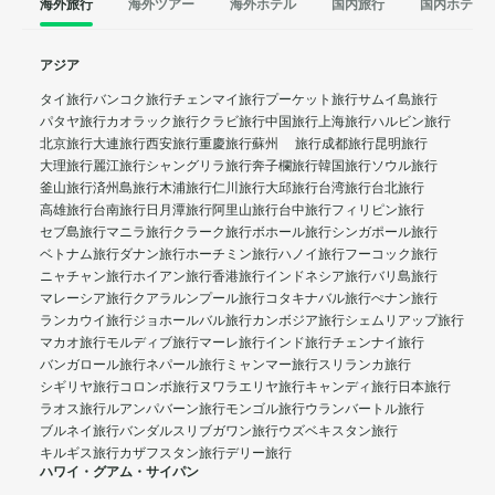
海外旅行
海外ツアー
海外ホテル
国内旅行
国内ホテル
アジア
タイ旅行
バンコク旅行
チェンマイ旅行
プーケット旅行
サムイ島旅行
パタヤ旅行
カオラック旅行
クラビ旅行
中国旅行
上海旅行
ハルビン旅行
北京旅行
大連旅行
西安旅行
重慶旅行
蘇州 旅行
成都旅行
昆明旅行
大理旅行
麗江旅行
シャングリラ旅行
奔子欄旅行
韓国旅行
ソウル旅行
釜山旅行
済州島旅行
木浦旅行
仁川旅行
大邱旅行
台湾旅行
台北旅行
高雄旅行
台南旅行
日月潭旅行
阿里山旅行
台中旅行
フィリピン旅行
セブ島旅行
マニラ旅行
クラーク旅行
ボホール旅行
シンガポール旅行
ベトナム旅行
ダナン旅行
ホーチミン旅行
ハノイ旅行
フーコック旅行
ニャチャン旅行
ホイアン旅行
香港旅行
インドネシア旅行
バリ島旅行
マレーシア旅行
クアラルンプール旅行
コタキナバル旅行
ぺナン旅行
ランカウイ旅行
ジョホールバル旅行
カンボジア旅行
シェムリアップ旅行
マカオ旅行
モルディブ旅行
マーレ旅行
インド旅行
チェンナイ旅行
バンガロール旅行
ネパール旅行
ミャンマー旅行
スリランカ旅行
シギリヤ旅行
コロンボ旅行
ヌワラエリヤ旅行
キャンディ旅行
日本旅行
ラオス旅行
ルアンパバーン旅行
モンゴル旅行
ウランバートル旅行
ブルネイ旅行
バンダルスリブガワン旅行
ウズベキスタン旅行
キルギス旅行
カザフスタン旅行
デリー旅行
ハワイ・グアム・サイパン