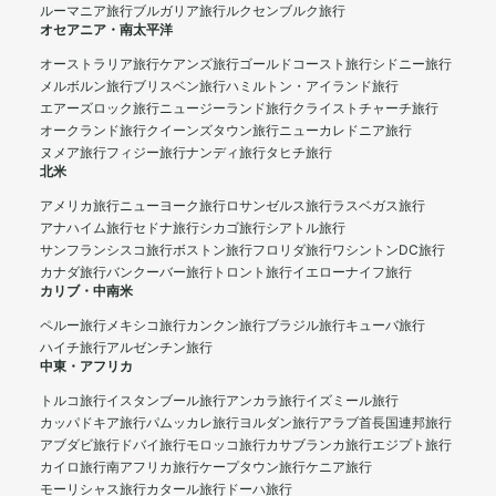
ルーマニア旅行
ブルガリア旅行
ルクセンブルク旅行
オセアニア・南太平洋
オーストラリア旅行
ケアンズ旅行
ゴールドコースト旅行
シドニー旅行
メルボルン旅行
ブリスベン旅行
ハミルトン・アイランド旅行
エアーズロック旅行
ニュージーランド旅行
クライストチャーチ旅行
オークランド旅行
クイーンズタウン旅行
ニューカレドニア旅行
ヌメア旅行
フィジー旅行
ナンディ旅行
タヒチ旅行
北米
アメリカ旅行
ニューヨーク旅行
ロサンゼルス旅行
ラスベガス旅行
アナハイム旅行
セドナ旅行
シカゴ旅行
シアトル旅行
サンフランシスコ旅行
ボストン旅行
フロリダ旅行
ワシントンDC旅行
カナダ旅行
バンクーバー旅行
トロント旅行
イエローナイフ旅行
カリブ・中南米
ペルー旅行
メキシコ旅行
カンクン旅行
ブラジル旅行
キューバ旅行
ハイチ旅行
アルゼンチン旅行
中東・アフリカ
トルコ旅行
イスタンブール旅行
アンカラ旅行
イズミール旅行
カッパドキア旅行
パムッカレ旅行
ヨルダン旅行
アラブ首長国連邦旅行
アブダビ旅行
ドバイ旅行
モロッコ旅行
カサブランカ旅行
エジプト旅行
カイロ旅行
南アフリカ旅行
ケープタウン旅行
ケニア旅行
モーリシャス旅行
カタール旅行
ドーハ旅行