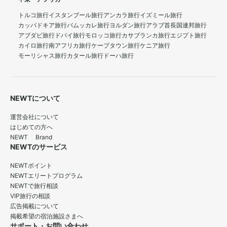
トルコ旅行
イスタンブール旅行
アンカラ旅行
イズミール旅行
カッパドキア旅行
パムッカレ旅行
ヨルダン旅行
アラブ首長国連邦旅行
アブダビ旅行
ドバイ旅行
モロッコ旅行
カサブランカ旅行
エジプト旅行
カイロ旅行
南アフリカ旅行
ケープタウン旅行
ケニア旅行
モーリシャス旅行
カタール旅行
ドーハ旅行
NEWTについて
運営会社について
はじめての方へ
NEWT Brand
NEWTのサービス
NEWTポイント
NEWTエリートプログラム
NEWTで旅行相談
VIP旅行の相談
広告掲載について
掲載希望の宿泊施設さまへ
サポート・お問い合わせ