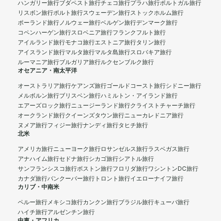
ハンガリー旅行
ブダペスト旅行
チェコ旅行
プラハ旅行
ポルトガル旅行
リスボン旅行
ポルト旅行
スウェーデン旅行
ストックホルム旅行
ポーランド旅行
ノルウェー旅行
ベルゲン旅行
デンマーク旅行
コペンハーゲン旅行
スロベニア旅行
フランクフルト旅行
アイルランド旅行
モナコ旅行
エストニア旅行
タリン旅行
アイスランド旅行
マルタ旅行
マルタ島旅行
スロバキア旅行
ルーマニア旅行
ブルガリア旅行
ルクセンブルク旅行
オセアニア・南太平洋
オーストラリア旅行
ケアンズ旅行
ゴールドコースト旅行
シドニー旅行
メルボルン旅行
ブリスベン旅行
ハミルトン・アイランド旅行
エアーズロック旅行
ニュージーランド旅行
クライストチャーチ旅行
オークランド旅行
クイーンズタウン旅行
ニューカレドニア旅行
ヌメア旅行
フィジー旅行
ナンディ旅行
タヒチ旅行
北米
アメリカ旅行
ニューヨーク旅行
ロサンゼルス旅行
ラスベガス旅行
アナハイム旅行
セドナ旅行
シカゴ旅行
シアトル旅行
サンフランシスコ旅行
ボストン旅行
フロリダ旅行
ワシントンDC旅行
カナダ旅行
バンクーバー旅行
トロント旅行
イエローナイフ旅行
カリブ・中南米
ペルー旅行
メキシコ旅行
カンクン旅行
ブラジル旅行
キューバ旅行
ハイチ旅行
アルゼンチン旅行
中東・アフリカ