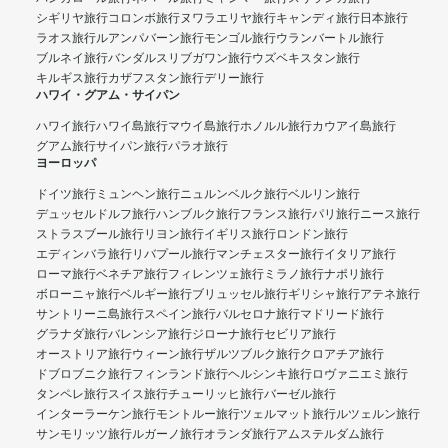
シギリヤ旅行
コロンボ旅行
ヌワラエリヤ旅行
キャンディ旅行
日本旅行
ラオス旅行
ルアンパバーン旅行
モンゴル旅行
ウランバートル旅行
ブルネイ旅行
バンダルスリブガワン旅行
ウズベキスタン旅行
キルギス旅行
カザフスタン旅行
デリー旅行
ハワイ・グアム・サイパン
ハワイ旅行
ハワイ島旅行
マウイ島旅行
ホノルル旅行
カウアイ島旅行
グアム旅行
サイパン旅行
パラオ旅行
ヨーロッパ
ドイツ旅行
ミュンヘン旅行
ニュルンベルク旅行
ベルリン旅行
デュッセルドルフ旅行
ハンブルク旅行
フランス旅行
パリ旅行
ニース旅行
ストラスブール旅行
リヨン旅行
イギリス旅行
ロンドン旅行
エディンバラ旅行
リバプール旅行
マンチェスター旅行
イタリア旅行
ローマ旅行
ベネチア旅行
フィレンツェ旅行
ミラノ旅行
ナポリ旅行
ボローニャ旅行
ベルギー旅行
ブリュッセル旅行
ギリシャ旅行
アテネ旅行
サントリーニ島旅行
スペイン旅行
バルセロナ旅行
マドリード旅行
グラナダ旅行
バレンシア旅行
ジローナ旅行
セビリア旅行
オーストリア旅行
ウィーン旅行
ザルツブルク旅行
クロアチア旅行
ドブロブニク旅行
フィンランド旅行
ヘルシンキ旅行
ロヴァニエミ旅行
タンペレ旅行
スイス旅行
チューリッヒ旅行
バーゼル旅行
インターラーケン旅行
モントルー旅行
ツェルマット旅行
ルツェルン旅行
サンモリッツ旅行
ルガーノ旅行
オランダ旅行
アムステルダム旅行