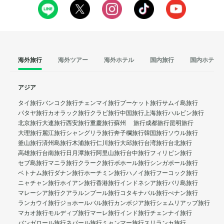
海外旅行
海外ツアー
海外ホテル
国内旅行
国内ホテル
アジア
タイ旅行
バンコク旅行
チェンマイ旅行
プーケット旅行
サムイ島旅行
パタヤ旅行
カオラック旅行
クラビ旅行
中国旅行
上海旅行
ハルビン旅行
北京旅行
大連旅行
西安旅行
重慶旅行
蘇州 旅行
成都旅行
昆明旅行
大理旅行
麗江旅行
シャングリラ旅行
奔子欄旅行
韓国旅行
ソウル旅行
釜山旅行
済州島旅行
木浦旅行
仁川旅行
大邱旅行
台湾旅行
台北旅行
高雄旅行
台南旅行
日月潭旅行
阿里山旅行
台中旅行
フィリピン旅行
セブ島旅行
マニラ旅行
クラーク旅行
ボホール旅行
シンガポール旅行
ベトナム旅行
ダナン旅行
ホーチミン旅行
ハノイ旅行
フーコック旅行
ニャチャン旅行
ホイアン旅行
香港旅行
インドネシア旅行
バリ島旅行
マレーシア旅行
クアラルンプール旅行
コタキナバル旅行
ぺナン旅行
ランカウイ旅行
ジョホールバル旅行
カンボジア旅行
シェムリアップ旅行
マカオ旅行
モルディブ旅行
マーレ旅行
インド旅行
チェンナイ旅行
バンガロール旅行
ネパール旅行
ミャンマー旅行
スリランカ旅行