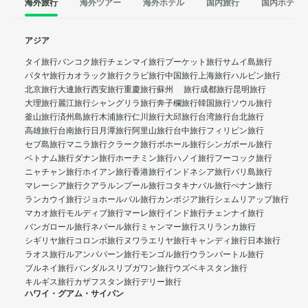
海外旅行
海外ツアー
海外ホテル
国内旅行
国内ホテル
アジア
タイ旅行
バンコク旅行
チェンマイ旅行
プーケット旅行
サムイ島旅行
パタヤ旅行
カオラック旅行
クラビ旅行
中国旅行
上海旅行
ハルビン旅行
北京旅行
大連旅行
西安旅行
重慶旅行
蘇州 旅行
成都旅行
昆明旅行
大理旅行
麗江旅行
シャングリラ旅行
奔子欄旅行
韓国旅行
ソウル旅行
釜山旅行
済州島旅行
木浦旅行
仁川旅行
大邱旅行
台湾旅行
台北旅行
高雄旅行
台南旅行
日月潭旅行
阿里山旅行
台中旅行
フィリピン旅行
セブ島旅行
マニラ旅行
クラーク旅行
ボホール旅行
シンガポール旅行
ベトナム旅行
ダナン旅行
ホーチミン旅行
ハノイ旅行
フーコック旅行
ニャチャン旅行
ホイアン旅行
香港旅行
インドネシア旅行
バリ島旅行
マレーシア旅行
クアラルンプール旅行
コタキナバル旅行
ぺナン旅行
ランカウイ旅行
ジョホールバル旅行
カンボジア旅行
シェムリアップ旅行
マカオ旅行
モルディブ旅行
マーレ旅行
インド旅行
チェンナイ旅行
バンガロール旅行
ネパール旅行
ミャンマー旅行
スリランカ旅行
シギリヤ旅行
コロンボ旅行
ヌワラエリヤ旅行
キャンディ旅行
日本旅行
ラオス旅行
ルアンパバーン旅行
モンゴル旅行
ウランバートル旅行
ブルネイ旅行
バンダルスリブガワン旅行
ウズベキスタン旅行
キルギス旅行
カザフスタン旅行
デリー旅行
ハワイ・グアム・サイパン