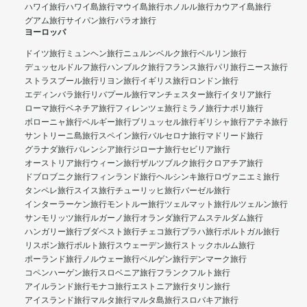
ハワイ旅行
ハワイ島旅行
マウイ島旅行
ホノルル旅行
カウアイ島旅行
グアム旅行
サイパン旅行
パラオ旅行
ヨーロッパ
ドイツ旅行
ミュンヘン旅行
ニュルンベルク旅行
ベルリン旅行
デュッセルドルフ旅行
ハンブルク旅行
フランス旅行
パリ旅行
ニース旅行
ストラスブール旅行
リヨン旅行
イギリス旅行
ロンドン旅行
エディンバラ旅行
リバプール旅行
マンチェスター旅行
イタリア旅行
ローマ旅行
ベネチア旅行
フィレンツェ旅行
ミラノ旅行
ナポリ旅行
ボローニャ旅行
ベルギー旅行
ブリュッセル旅行
ギリシャ旅行
アテネ旅行
サントリーニ島旅行
スペイン旅行
バルセロナ旅行
マドリード旅行
グラナダ旅行
バレンシア旅行
ジローナ旅行
セビリア旅行
オーストリア旅行
ウィーン旅行
ザルツブルク旅行
クロアチア旅行
ドブロブニク旅行
フィンランド旅行
ヘルシンキ旅行
ロヴァニエミ旅行
タンペレ旅行
スイス旅行
チューリッヒ旅行
バーゼル旅行
インターラーケン旅行
モントルー旅行
ツェルマット旅行
ルツェルン旅行
サンモリッツ旅行
ルガーノ旅行
オランダ旅行
アムステルダム旅行
ハンガリー旅行
ブダペスト旅行
チェコ旅行
プラハ旅行
ポルトガル旅行
リスボン旅行
ポルト旅行
スウェーデン旅行
ストックホルム旅行
ポーランド旅行
ノルウェー旅行
ベルゲン旅行
デンマーク旅行
コペンハーゲン旅行
スロベニア旅行
フランクフルト旅行
アイルランド旅行
モナコ旅行
エストニア旅行
タリン旅行
アイスランド旅行
マルタ旅行
マルタ島旅行
スロバキア旅行