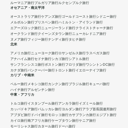
ルーマニア旅行
ブルガリア旅行
ルクセンブルク旅行
オセアニア・南太平洋
オーストラリア旅行
ケアンズ旅行
ゴールドコースト旅行
シドニー旅行
メルボルン旅行
ブリスベン旅行
ハミルトン・アイランド旅行
エアーズロック旅行
ニュージーランド旅行
クライストチャーチ旅行
オークランド旅行
クイーンズタウン旅行
ニューカレドニア旅行
ヌメア旅行
フィジー旅行
ナンディ旅行
タヒチ旅行
北米
アメリカ旅行
ニューヨーク旅行
ロサンゼルス旅行
ラスベガス旅行
アナハイム旅行
セドナ旅行
シカゴ旅行
シアトル旅行
サンフランシスコ旅行
ボストン旅行
フロリダ旅行
ワシントンDC旅行
カナダ旅行
バンクーバー旅行
トロント旅行
イエローナイフ旅行
カリブ・中南米
ペルー旅行
メキシコ旅行
カンクン旅行
ブラジル旅行
キューバ旅行
ハイチ旅行
アルゼンチン旅行
中東・アフリカ
トルコ旅行
イスタンブール旅行
アンカラ旅行
イズミール旅行
カッパドキア旅行
パムッカレ旅行
ヨルダン旅行
アラブ首長国連邦旅行
アブダビ旅行
ドバイ旅行
モロッコ旅行
カサブランカ旅行
エジプト旅行
カイロ旅行
南アフリカ旅行
ケープタウン旅行
ケニア旅行
モーリシャス旅行
カタール旅行
ドーハ旅行