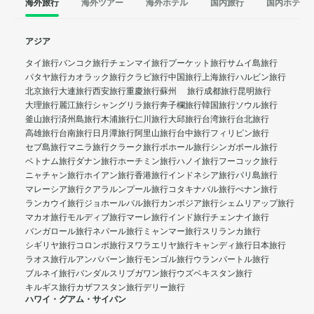
海外旅行
海外ツアー
海外ホテル
国内旅行
国内ホテル
アジア
タイ旅行
バンコク旅行
チェンマイ旅行
プーケット旅行
サムイ島旅行
パタヤ旅行
カオラック旅行
クラビ旅行
中国旅行
上海旅行
ハルビン旅行
北京旅行
大連旅行
西安旅行
重慶旅行
蘇州 旅行
成都旅行
昆明旅行
大理旅行
麗江旅行
シャングリラ旅行
奔子欄旅行
韓国旅行
ソウル旅行
釜山旅行
済州島旅行
木浦旅行
仁川旅行
大邱旅行
台湾旅行
台北旅行
高雄旅行
台南旅行
日月潭旅行
阿里山旅行
台中旅行
フィリピン旅行
セブ島旅行
マニラ旅行
クラーク旅行
ボホール旅行
シンガポール旅行
ベトナム旅行
ダナン旅行
ホーチミン旅行
ハノイ旅行
フーコック旅行
ニャチャン旅行
ホイアン旅行
香港旅行
インドネシア旅行
バリ島旅行
マレーシア旅行
クアラルンプール旅行
コタキナバル旅行
ぺナン旅行
ランカウイ旅行
ジョホールバル旅行
カンボジア旅行
シェムリアップ旅行
マカオ旅行
モルディブ旅行
マーレ旅行
インド旅行
チェンナイ旅行
バンガロール旅行
ネパール旅行
ミャンマー旅行
スリランカ旅行
シギリヤ旅行
コロンボ旅行
ヌワラエリヤ旅行
キャンディ旅行
日本旅行
ラオス旅行
ルアンパバーン旅行
モンゴル旅行
ウランバートル旅行
ブルネイ旅行
バンダルスリブガワン旅行
ウズベキスタン旅行
キルギス旅行
カザフスタン旅行
デリー旅行
ハワイ・グアム・サイパン