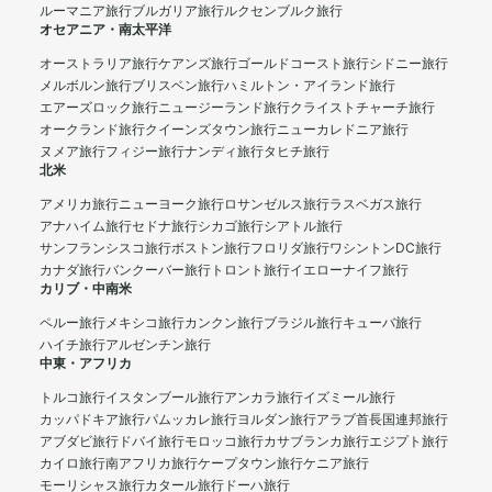
ルーマニア旅行
ブルガリア旅行
ルクセンブルク旅行
オセアニア・南太平洋
オーストラリア旅行
ケアンズ旅行
ゴールドコースト旅行
シドニー旅行
メルボルン旅行
ブリスベン旅行
ハミルトン・アイランド旅行
エアーズロック旅行
ニュージーランド旅行
クライストチャーチ旅行
オークランド旅行
クイーンズタウン旅行
ニューカレドニア旅行
ヌメア旅行
フィジー旅行
ナンディ旅行
タヒチ旅行
北米
アメリカ旅行
ニューヨーク旅行
ロサンゼルス旅行
ラスベガス旅行
アナハイム旅行
セドナ旅行
シカゴ旅行
シアトル旅行
サンフランシスコ旅行
ボストン旅行
フロリダ旅行
ワシントンDC旅行
カナダ旅行
バンクーバー旅行
トロント旅行
イエローナイフ旅行
カリブ・中南米
ペルー旅行
メキシコ旅行
カンクン旅行
ブラジル旅行
キューバ旅行
ハイチ旅行
アルゼンチン旅行
中東・アフリカ
トルコ旅行
イスタンブール旅行
アンカラ旅行
イズミール旅行
カッパドキア旅行
パムッカレ旅行
ヨルダン旅行
アラブ首長国連邦旅行
アブダビ旅行
ドバイ旅行
モロッコ旅行
カサブランカ旅行
エジプト旅行
カイロ旅行
南アフリカ旅行
ケープタウン旅行
ケニア旅行
モーリシャス旅行
カタール旅行
ドーハ旅行