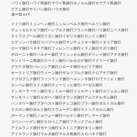
ハワイ旅行
ハワイ島旅行
マウイ島旅行
ホノルル旅行
カウアイ島旅行
グアム旅行
サイパン旅行
パラオ旅行
ヨーロッパ
ドイツ旅行
ミュンヘン旅行
ニュルンベルク旅行
ベルリン旅行
デュッセルドルフ旅行
ハンブルク旅行
フランス旅行
パリ旅行
ニース旅行
ストラスブール旅行
リヨン旅行
イギリス旅行
ロンドン旅行
エディンバラ旅行
リバプール旅行
マンチェスター旅行
イタリア旅行
ローマ旅行
ベネチア旅行
フィレンツェ旅行
ミラノ旅行
ナポリ旅行
ボローニャ旅行
ベルギー旅行
ブリュッセル旅行
ギリシャ旅行
アテネ旅行
サントリーニ島旅行
スペイン旅行
バルセロナ旅行
マドリード旅行
グラナダ旅行
バレンシア旅行
ジローナ旅行
セビリア旅行
オーストリア旅行
ウィーン旅行
ザルツブルク旅行
クロアチア旅行
ドブロブニク旅行
フィンランド旅行
ヘルシンキ旅行
ロヴァニエミ旅行
タンペレ旅行
スイス旅行
チューリッヒ旅行
バーゼル旅行
インターラーケン旅行
モントルー旅行
ツェルマット旅行
ルツェルン旅行
サンモリッツ旅行
ルガーノ旅行
オランダ旅行
アムステルダム旅行
ハンガリー旅行
ブダペスト旅行
チェコ旅行
プラハ旅行
ポルトガル旅行
リスボン旅行
ポルト旅行
スウェーデン旅行
ストックホルム旅行
ポーランド旅行
ノルウェー旅行
ベルゲン旅行
デンマーク旅行
コペンハーゲン旅行
スロベニア旅行
フランクフルト旅行
アイルランド旅行
モナコ旅行
エストニア旅行
タリン旅行
アイスランド旅行
マルタ旅行
マルタ島旅行
スロバキア旅行