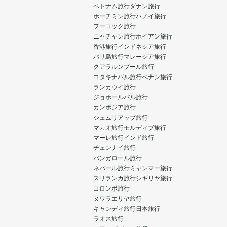
ベトナム旅行
ダナン旅行
ホーチミン旅行
ハノイ旅行
フーコック旅行
ニャチャン旅行
ホイアン旅行
香港旅行
インドネシア旅行
バリ島旅行
マレーシア旅行
クアラルンプール旅行
コタキナバル旅行
ぺナン旅行
ランカウイ旅行
ジョホールバル旅行
カンボジア旅行
シェムリアップ旅行
マカオ旅行
モルディブ旅行
マーレ旅行
インド旅行
チェンナイ旅行
バンガロール旅行
ネパール旅行
ミャンマー旅行
スリランカ旅行
シギリヤ旅行
コロンボ旅行
ヌワラエリヤ旅行
キャンディ旅行
日本旅行
ラオス旅行