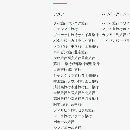
アジア
ハワイ・グアム・
タイ旅行
バンコク旅行
ハワイ旅行
ハワイ
チェンマイ旅行
マウイ島旅行
ホノ
プーケット旅行
サムイ島旅行
カウアイ島旅行
グ
パタヤ旅行
カオラック旅行
サイパン旅行
パラ
クラビ旅行
中国旅行
上海旅行
ハルビン旅行
北京旅行
大連旅行
西安旅行
重慶旅行
蘇州 旅行
成都旅行
昆明旅行
大理旅行
麗江旅行
シャングリラ旅行
奔子欄旅行
韓国旅行
ソウル旅行
釜山旅行
済州島旅行
木浦旅行
仁川旅行
大邱旅行
台湾旅行
台北旅行
高雄旅行
台南旅行
日月潭旅行
阿里山旅行
台中旅行
フィリピン旅行
セブ島旅行
マニラ旅行
クラーク旅行
ボホール旅行
シンガポール旅行