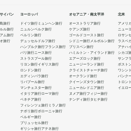
サイパン
ヨーロッパ
オセアニア・南太平洋
北米
島旅行
ドイツ旅行
ミュンヘン旅行
オーストラリア旅行
アメリ
ルル旅行
ニュルンベルク旅行
ケアンズ旅行
ニュー
アム旅行
ベルリン旅行
ゴールドコースト旅行
ロサン
オ旅行
デュッセルドルフ旅行
シドニー旅行
メルボルン旅行
ラスベ
ハンブルク旅行
フランス旅行
ブリスベン旅行
アナハ
パリ旅行
ニース旅行
ハミルトン・アイランド旅行
シカゴ
ストラスブール旅行
エアーズロック旅行
サンフ
リヨン旅行
イギリス旅行
ニュージーランド旅行
ボスト
ロンドン旅行
クライストチャーチ旅行
ワシン
エディンバラ旅行
オークランド旅行
バンク
リバプール旅行
クイーンズタウン旅行
トロン
マンチェスター旅行
ニューカレドニア旅行
イエロ
イタリア旅行
ローマ旅行
ヌメア旅行
フィジー旅行
ベネチア旅行
ナンディ旅行
タヒチ旅行
フィレンツェ旅行
ミラノ旅行
ナポリ旅行
ボローニャ旅行
ベルギー旅行
ブリュッセル旅行
ギリシャ旅行
アテネ旅行