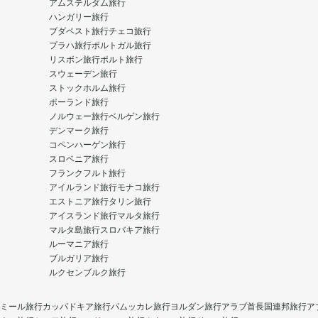
アムステルダム旅行
ハンガリー旅行
ブダペスト旅行
チェコ旅行
プラハ旅行
ポルトガル旅行
リスボン旅行
ポルト旅行
スウェーデン旅行
ストックホルム旅行
ポーランド旅行
ノルウェー旅行
ベルゲン旅行
デンマーク旅行
コペンハーゲン旅行
スロベニア旅行
フランクフルト旅行
アイルランド旅行
モナコ旅行
エストニア旅行
タリン旅行
アイスランド旅行
マルタ旅行
マルタ島旅行
スロバキア旅行
ルーマニア旅行
ブルガリア旅行
ルクセンブルク旅行
ミール旅行
カッパドキア旅行
パムッカレ旅行
ヨルダン旅行
アラブ首長国連邦旅行
ア