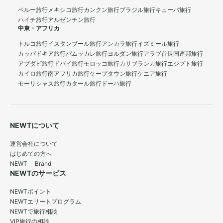
ペルー旅行
メキシコ旅行
カンクン旅行
ブラジル旅行
キューバ旅行
ハイチ旅行
アルゼンチン旅行
中東・アフリカ
トルコ旅行
イスタンブール旅行
アンカラ旅行
イズミール旅行
カッパドキア旅行
パムッカレ旅行
ヨルダン旅行
アラブ首長国連邦旅行
アブダビ旅行
ドバイ旅行
モロッコ旅行
カサブランカ旅行
エジプト旅行
カイロ旅行
南アフリカ旅行
ケープタウン旅行
ケニア旅行
モーリシャス旅行
カタール旅行
ドーハ旅行
NEWTについて
運営会社について
はじめての方へ
NEWT Brand
NEWTのサービス
NEWTポイント
NEWTエリートプログラム
NEWTで旅行相談
VIP旅行の相談