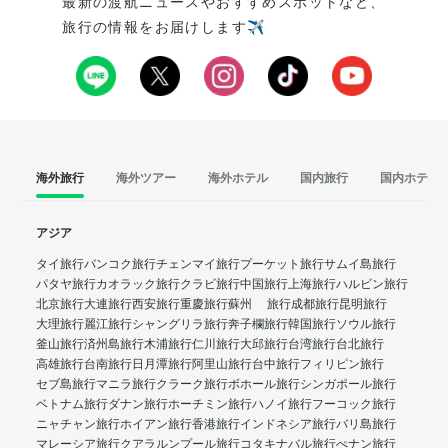
最新の渡航ニュースやおすすめスポットなど、
旅行の情報をお届けします✈️
海外旅行
海外ツアー
海外ホテル
国内旅行
国内ホテル
アジア
タイ旅行
バンコク旅行
チェンマイ旅行
プーケット旅行
サムイ島旅行
パタヤ旅行
カオラック旅行
クラビ旅行
中国旅行
上海旅行
ハルビン旅行
北京旅行
大連旅行
西安旅行
重慶旅行
蘇州 旅行
成都旅行
昆明旅行
大理旅行
麗江旅行
シャングリラ旅行
奔子欄旅行
韓国旅行
ソウル旅行
釜山旅行
済州島旅行
木浦旅行
仁川旅行
大邱旅行
台湾旅行
台北旅行
高雄旅行
台南旅行
日月潭旅行
阿里山旅行
台中旅行
フィリピン旅行
セブ島旅行
マニラ旅行
クラーク旅行
ボホール旅行
シンガポール旅行
ベトナム旅行
ダナン旅行
ホーチミン旅行
ハノイ旅行
フーコック旅行
ニャチャン旅行
ホイアン旅行
香港旅行
インドネシア旅行
バリ島旅行
マレーシア旅行
クアラルンプール旅行
コタキナバル旅行
ぺナン旅行