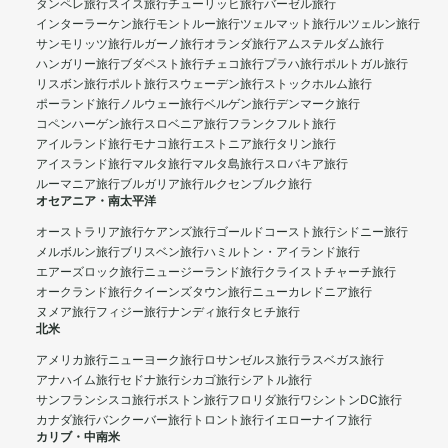
タンペレ旅行
スイス旅行
チューリッヒ旅行
バーゼル旅行
インターラーケン旅行
モントルー旅行
ツェルマット旅行
ルツェルン旅行
サンモリッツ旅行
ルガーノ旅行
オランダ旅行
アムステルダム旅行
ハンガリー旅行
ブダペスト旅行
チェコ旅行
プラハ旅行
ポルトガル旅行
リスボン旅行
ポルト旅行
スウェーデン旅行
ストックホルム旅行
ポーランド旅行
ノルウェー旅行
ベルゲン旅行
デンマーク旅行
コペンハーゲン旅行
スロベニア旅行
フランクフルト旅行
アイルランド旅行
モナコ旅行
エストニア旅行
タリン旅行
アイスランド旅行
マルタ旅行
マルタ島旅行
スロバキア旅行
ルーマニア旅行
ブルガリア旅行
ルクセンブルク旅行
オセアニア・南太平洋
オーストラリア旅行
ケアンズ旅行
ゴールドコースト旅行
シドニー旅行
メルボルン旅行
ブリスベン旅行
ハミルトン・アイランド旅行
エアーズロック旅行
ニュージーランド旅行
クライストチャーチ旅行
オークランド旅行
クイーンズタウン旅行
ニューカレドニア旅行
ヌメア旅行
フィジー旅行
ナンディ旅行
タヒチ旅行
北米
アメリカ旅行
ニューヨーク旅行
ロサンゼルス旅行
ラスベガス旅行
アナハイム旅行
セドナ旅行
シカゴ旅行
シアトル旅行
サンフランシスコ旅行
ボストン旅行
フロリダ旅行
ワシントンDC旅行
カナダ旅行
バンクーバー旅行
トロント旅行
イエローナイフ旅行
カリブ・中南米