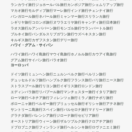
ランカウイ旅行
ジョホールバル旅行
カンボジア旅行
シェムリアップ旅行
マカオ旅行
モルディブ旅行
マーレ旅行
インド旅行
チェンナイ旅行
バンガロール旅行
ネパール旅行
ミャンマー旅行
スリランカ旅行
シギリヤ旅行
コロンボ旅行
ヌワラエリヤ旅行
キャンディ旅行
日本旅行
ラオス旅行
ルアンパバーン旅行
モンゴル旅行
ウランバートル旅行
ブルネイ旅行
バンダルスリブガワン旅行
ウズベキスタン旅行
キルギス旅行
カザフスタン旅行
デリー旅行
ハワイ・グアム・サイパン
ハワイ旅行
ハワイ島旅行
マウイ島旅行
ホノルル旅行
カウアイ島旅行
グアム旅行
サイパン旅行
パラオ旅行
ヨーロッパ
ドイツ旅行
ミュンヘン旅行
ニュルンベルク旅行
ベルリン旅行
デュッセルドルフ旅行
ハンブルク旅行
フランス旅行
パリ旅行
ニース旅行
ストラスブール旅行
リヨン旅行
イギリス旅行
ロンドン旅行
エディンバラ旅行
リバプール旅行
マンチェスター旅行
イタリア旅行
ローマ旅行
ベネチア旅行
フィレンツェ旅行
ミラノ旅行
ナポリ旅行
ボローニャ旅行
ベルギー旅行
ブリュッセル旅行
ギリシャ旅行
アテネ旅行
サントリーニ島旅行
スペイン旅行
バルセロナ旅行
マドリード旅行
グラナダ旅行
バレンシア旅行
ジローナ旅行
セビリア旅行
オーストリア旅行
ウィーン旅行
ザルツブルク旅行
クロアチア旅行
ドブロブニク旅行
フィンランド旅行
ヘルシンキ旅行
ロヴァニエミ旅行