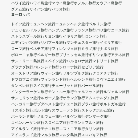
ハワイ旅行
ハワイ島旅行
マウイ島旅行
ホノルル旅行
カウアイ島旅行
グアム旅行
サイパン旅行
パラオ旅行
ヨーロッパ
ドイツ旅行
ミュンヘン旅行
ニュルンベルク旅行
ベルリン旅行
デュッセルドルフ旅行
ハンブルク旅行
フランス旅行
パリ旅行
ニース旅行
ストラスブール旅行
リヨン旅行
イギリス旅行
ロンドン旅行
エディンバラ旅行
リバプール旅行
マンチェスター旅行
イタリア旅行
ローマ旅行
ベネチア旅行
フィレンツェ旅行
ミラノ旅行
ナポリ旅行
ボローニャ旅行
ベルギー旅行
ブリュッセル旅行
ギリシャ旅行
アテネ旅行
サントリーニ島旅行
スペイン旅行
バルセロナ旅行
マドリード旅行
グラナダ旅行
バレンシア旅行
ジローナ旅行
セビリア旅行
オーストリア旅行
ウィーン旅行
ザルツブルク旅行
クロアチア旅行
ドブロブニク旅行
フィンランド旅行
ヘルシンキ旅行
ロヴァニエミ旅行
タンペレ旅行
スイス旅行
チューリッヒ旅行
バーゼル旅行
インターラーケン旅行
モントルー旅行
ツェルマット旅行
ルツェルン旅行
サンモリッツ旅行
ルガーノ旅行
オランダ旅行
アムステルダム旅行
ハンガリー旅行
ブダペスト旅行
チェコ旅行
プラハ旅行
ポルトガル旅行
リスボン旅行
ポルト旅行
スウェーデン旅行
ストックホルム旅行
ポーランド旅行
ノルウェー旅行
ベルゲン旅行
デンマーク旅行
コペンハーゲン旅行
スロベニア旅行
フランクフルト旅行
アイルランド旅行
モナコ旅行
エストニア旅行
タリン旅行
アイスランド旅行
マルタ旅行
マルタ島旅行
スロバキア旅行