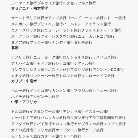
ルーマニア旅行
ブルガリア旅行
ルクセンブルク旅行
オセアニア・南太平洋
オーストラリア旅行
ケアンズ旅行
ゴールドコースト旅行
シドニー旅行
メルボルン旅行
ブリスベン旅行
ハミルトン・アイランド旅行
エアーズロック旅行
ニュージーランド旅行
クライストチャーチ旅行
オークランド旅行
クイーンズタウン旅行
ニューカレドニア旅行
ヌメア旅行
フィジー旅行
ナンディ旅行
タヒチ旅行
北米
アメリカ旅行
ニューヨーク旅行
ロサンゼルス旅行
ラスベガス旅行
アナハイム旅行
セドナ旅行
シカゴ旅行
シアトル旅行
サンフランシスコ旅行
ボストン旅行
フロリダ旅行
ワシントンDC旅行
カナダ旅行
バンクーバー旅行
トロント旅行
イエローナイフ旅行
カリブ・中南米
ペルー旅行
メキシコ旅行
カンクン旅行
ブラジル旅行
キューバ旅行
ハイチ旅行
アルゼンチン旅行
中東・アフリカ
トルコ旅行
イスタンブール旅行
アンカラ旅行
イズミール旅行
カッパドキア旅行
パムッカレ旅行
ヨルダン旅行
アラブ首長国連邦旅行
アブダビ旅行
ドバイ旅行
モロッコ旅行
カサブランカ旅行
エジプト旅行
カイロ旅行
南アフリカ旅行
ケープタウン旅行
ケニア旅行
モーリシャス旅行
カタール旅行
ドーハ旅行