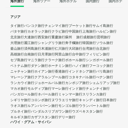
海外旅行
海外ツアー
海外ホテル
国内旅行
国内ホテル
アジア
タイ旅行
バンコク旅行
チェンマイ旅行
プーケット旅行
サムイ島旅行
パタヤ旅行
カオラック旅行
クラビ旅行
中国旅行
上海旅行
ハルビン旅行
北京旅行
大連旅行
西安旅行
重慶旅行
蘇州 旅行
成都旅行
昆明旅行
大理旅行
麗江旅行
シャングリラ旅行
奔子欄旅行
韓国旅行
ソウル旅行
釜山旅行
済州島旅行
木浦旅行
仁川旅行
大邱旅行
台湾旅行
台北旅行
高雄旅行
台南旅行
日月潭旅行
阿里山旅行
台中旅行
フィリピン旅行
セブ島旅行
マニラ旅行
クラーク旅行
ボホール旅行
シンガポール旅行
ベトナム旅行
ダナン旅行
ホーチミン旅行
ハノイ旅行
フーコック旅行
ニャチャン旅行
ホイアン旅行
香港旅行
インドネシア旅行
バリ島旅行
マレーシア旅行
クアラルンプール旅行
コタキナバル旅行
ぺナン旅行
ランカウイ旅行
ジョホールバル旅行
カンボジア旅行
シェムリアップ旅行
マカオ旅行
モルディブ旅行
マーレ旅行
インド旅行
チェンナイ旅行
バンガロール旅行
ネパール旅行
ミャンマー旅行
スリランカ旅行
シギリヤ旅行
コロンボ旅行
ヌワラエリヤ旅行
キャンディ旅行
日本旅行
ラオス旅行
ルアンパバーン旅行
モンゴル旅行
ウランバートル旅行
ブルネイ旅行
バンダルスリブガワン旅行
ウズベキスタン旅行
キルギス旅行
カザフスタン旅行
デリー旅行
ハワイ・グアム・サイパン