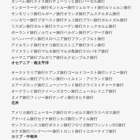
タンペレ旅行
スイス旅行
チューリッヒ旅行
バーゼル旅行
インターラーケン旅行
モントルー旅行
ツェルマット旅行
ルツェルン旅行
サンモリッツ旅行
ルガーノ旅行
オランダ旅行
アムステルダム旅行
ハンガリー旅行
ブダペスト旅行
チェコ旅行
プラハ旅行
ポルトガル旅行
リスボン旅行
ポルト旅行
スウェーデン旅行
ストックホルム旅行
ポーランド旅行
ノルウェー旅行
ベルゲン旅行
デンマーク旅行
コペンハーゲン旅行
スロベニア旅行
フランクフルト旅行
アイルランド旅行
モナコ旅行
エストニア旅行
タリン旅行
アイスランド旅行
マルタ旅行
マルタ島旅行
スロバキア旅行
ルーマニア旅行
ブルガリア旅行
ルクセンブルク旅行
オセアニア・南太平洋
オーストラリア旅行
ケアンズ旅行
ゴールドコースト旅行
シドニー旅行
メルボルン旅行
ブリスベン旅行
ハミルトン・アイランド旅行
エアーズロック旅行
ニュージーランド旅行
クライストチャーチ旅行
オークランド旅行
クイーンズタウン旅行
ニューカレドニア旅行
ヌメア旅行
フィジー旅行
ナンディ旅行
タヒチ旅行
北米
アメリカ旅行
ニューヨーク旅行
ロサンゼルス旅行
ラスベガス旅行
アナハイム旅行
セドナ旅行
シカゴ旅行
シアトル旅行
サンフランシスコ旅行
ボストン旅行
フロリダ旅行
ワシントンDC旅行
カナダ旅行
バンクーバー旅行
トロント旅行
イエローナイフ旅行
カリブ・中南米