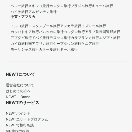
ペルー旅行
メキシコ旅行
カンクン旅行
ブラジル旅行
キューバ旅行
ハイチ旅行
アルゼンチン旅行
中東・アフリカ
トルコ旅行
イスタンブール旅行
アンカラ旅行
イズミール旅行
カッパドキア旅行
パムッカレ旅行
ヨルダン旅行
アラブ首長国連邦旅行
アブダビ旅行
ドバイ旅行
モロッコ旅行
カサブランカ旅行
エジプト旅行
カイロ旅行
南アフリカ旅行
ケープタウン旅行
ケニア旅行
モーリシャス旅行
カタール旅行
ドーハ旅行
NEWTについて
運営会社について
はじめての方へ
NEWT Brand
NEWTのサービス
NEWTポイント
NEWTエリートプログラム
NEWTで旅行相談
VIP旅行の相談