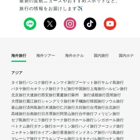
最新の渡航ニュースやおすすめスポットなど、
旅行の情報をお届けします✈️
海外旅行
海外ツアー
海外ホテル
国内旅行
国内ホテル
アジア
タイ旅行
バンコク旅行
チェンマイ旅行
プーケット旅行
サムイ島旅行
パタヤ旅行
カオラック旅行
クラビ旅行
中国旅行
上海旅行
ハルビン旅行
北京旅行
大連旅行
西安旅行
重慶旅行
蘇州 旅行
成都旅行
昆明旅行
大理旅行
麗江旅行
シャングリラ旅行
奔子欄旅行
韓国旅行
ソウル旅行
釜山旅行
済州島旅行
木浦旅行
仁川旅行
大邱旅行
台湾旅行
台北旅行
高雄旅行
台南旅行
日月潭旅行
阿里山旅行
台中旅行
フィリピン旅行
セブ島旅行
マニラ旅行
クラーク旅行
ボホール旅行
シンガポール旅行
ベトナム旅行
ダナン旅行
ホーチミン旅行
ハノイ旅行
フーコック旅行
ニャチャン旅行
ホイアン旅行
香港旅行
インドネシア旅行
バリ島旅行
マレーシア旅行
クアラルンプール旅行
コタキナバル旅行
ぺナン旅行