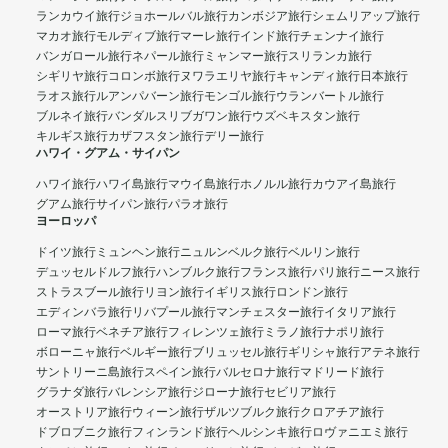
ランカウイ旅行
ジョホールバル旅行
カンボジア旅行
シェムリアップ旅行
マカオ旅行
モルディブ旅行
マーレ旅行
インド旅行
チェンナイ旅行
バンガロール旅行
ネパール旅行
ミャンマー旅行
スリランカ旅行
シギリヤ旅行
コロンボ旅行
ヌワラエリヤ旅行
キャンディ旅行
日本旅行
ラオス旅行
ルアンパバーン旅行
モンゴル旅行
ウランバートル旅行
ブルネイ旅行
バンダルスリブガワン旅行
ウズベキスタン旅行
キルギス旅行
カザフスタン旅行
デリー旅行
ハワイ・グアム・サイパン
ハワイ旅行
ハワイ島旅行
マウイ島旅行
ホノルル旅行
カウアイ島旅行
グアム旅行
サイパン旅行
パラオ旅行
ヨーロッパ
ドイツ旅行
ミュンヘン旅行
ニュルンベルク旅行
ベルリン旅行
デュッセルドルフ旅行
ハンブルク旅行
フランス旅行
パリ旅行
ニース旅行
ストラスブール旅行
リヨン旅行
イギリス旅行
ロンドン旅行
エディンバラ旅行
リバプール旅行
マンチェスター旅行
イタリア旅行
ローマ旅行
ベネチア旅行
フィレンツェ旅行
ミラノ旅行
ナポリ旅行
ボローニャ旅行
ベルギー旅行
ブリュッセル旅行
ギリシャ旅行
アテネ旅行
サントリーニ島旅行
スペイン旅行
バルセロナ旅行
マドリード旅行
グラナダ旅行
バレンシア旅行
ジローナ旅行
セビリア旅行
オーストリア旅行
ウィーン旅行
ザルツブルク旅行
クロアチア旅行
ドブロブニク旅行
フィンランド旅行
ヘルシンキ旅行
ロヴァニエミ旅行