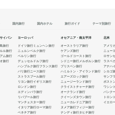
国内旅行
国内ホテル
旅行ガイド
テーマ別旅行
サイパン
ヨーロッパ
オセアニア・南太平洋
北米
島旅行
ドイツ旅行
ミュンヘン旅行
オーストラリア旅行
アメリ
ルル旅行
ニュルンベルク旅行
ケアンズ旅行
ニュー
アム旅行
ベルリン旅行
ゴールドコースト旅行
ロサン
オ旅行
デュッセルドルフ旅行
シドニー旅行
メルボルン旅行
ラスベ
ハンブルク旅行
フランス旅行
ブリスベン旅行
アナハ
パリ旅行
ニース旅行
ハミルトン・アイランド旅行
シカゴ
ストラスブール旅行
エアーズロック旅行
サンフ
リヨン旅行
イギリス旅行
ニュージーランド旅行
ボスト
ロンドン旅行
クライストチャーチ旅行
ワシン
エディンバラ旅行
オークランド旅行
バンク
リバプール旅行
クイーンズタウン旅行
トロン
マンチェスター旅行
ニューカレドニア旅行
イエロ
イタリア旅行
ローマ旅行
ヌメア旅行
フィジー旅行
ベネチア旅行
ナンディ旅行
タヒチ旅行