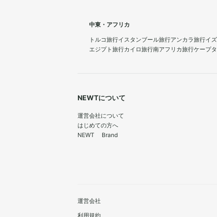
中東・アフリカ
トルコ旅行
イスタンブール旅行
アンカラ旅行
イズ
エジプト旅行
カイロ旅行
南アフリカ旅行
ケープタ
NEWTについて
運営会社について
はじめての方へ
NEWT Brand
運営会社
利用規約