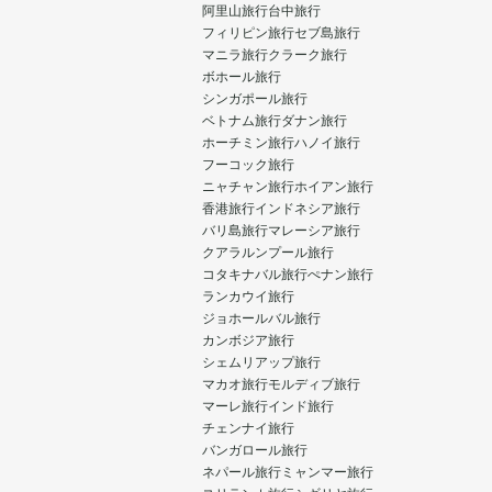
阿里山旅行
台中旅行
フィリピン旅行
セブ島旅行
マニラ旅行
クラーク旅行
ボホール旅行
シンガポール旅行
ベトナム旅行
ダナン旅行
ホーチミン旅行
ハノイ旅行
フーコック旅行
ニャチャン旅行
ホイアン旅行
香港旅行
インドネシア旅行
バリ島旅行
マレーシア旅行
クアラルンプール旅行
コタキナバル旅行
ぺナン旅行
ランカウイ旅行
ジョホールバル旅行
カンボジア旅行
シェムリアップ旅行
マカオ旅行
モルディブ旅行
マーレ旅行
インド旅行
チェンナイ旅行
バンガロール旅行
ネパール旅行
ミャンマー旅行