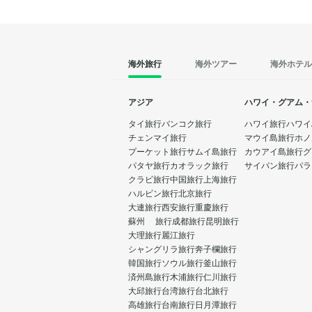
海外旅行
海外ツアー
海外ホテル
アジア
ハワイ・グアム・
タイ旅行
バンコク旅行
ハワイ旅行
ハワイ
チェンマイ旅行
マウイ島旅行
ホノ
プーケット旅行
サムイ島旅行
カウアイ島旅行
グ
パタヤ旅行
カオラック旅行
サイパン旅行
パラ
クラビ旅行
中国旅行
上海旅行
ハルビン旅行
北京旅行
大連旅行
西安旅行
重慶旅行
蘇州 旅行
成都旅行
昆明旅行
大理旅行
麗江旅行
シャングリラ旅行
奔子欄旅行
韓国旅行
ソウル旅行
釜山旅行
済州島旅行
木浦旅行
仁川旅行
大邱旅行
台湾旅行
台北旅行
高雄旅行
台南旅行
日月潭旅行