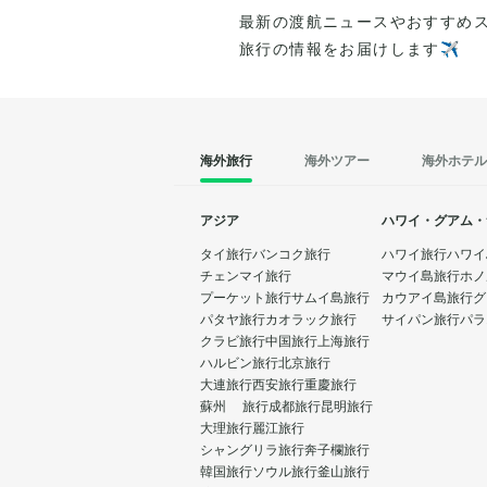
最新の渡航ニュースやおすすめ
旅行の情報をお届けします✈️
海外旅行
海外ツアー
海外ホテル
アジア
ハワイ・グアム・
タイ旅行
バンコク旅行
ハワイ旅行
ハワイ
チェンマイ旅行
マウイ島旅行
ホノ
プーケット旅行
サムイ島旅行
カウアイ島旅行
グ
パタヤ旅行
カオラック旅行
サイパン旅行
パラ
クラビ旅行
中国旅行
上海旅行
ハルビン旅行
北京旅行
大連旅行
西安旅行
重慶旅行
蘇州 旅行
成都旅行
昆明旅行
大理旅行
麗江旅行
シャングリラ旅行
奔子欄旅行
韓国旅行
ソウル旅行
釜山旅行