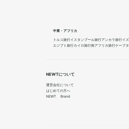
中東・アフリカ
トルコ旅行
イスタンブール旅行
アンカラ旅行
イズ
エジプト旅行
カイロ旅行
南アフリカ旅行
ケープタ
NEWTについて
運営会社について
はじめての方へ
NEWT Brand