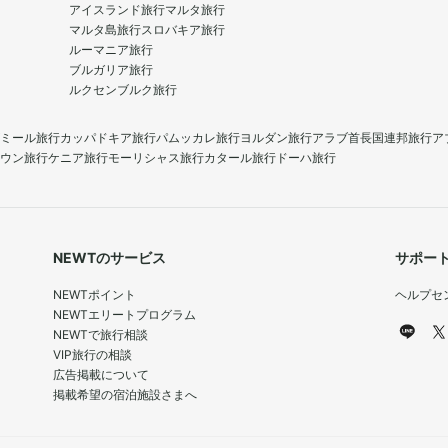
アイスランド旅行
マルタ旅行
マルタ島旅行
スロバキア旅行
ルーマニア旅行
ブルガリア旅行
ルクセンブルク旅行
ミール旅行
カッパドキア旅行
パムッカレ旅行
ヨルダン旅行
アラブ首長国連邦旅行
ア
ウン旅行
ケニア旅行
モーリシャス旅行
カタール旅行
ドーハ旅行
NEWTのサービス
サポー
NEWTポイント
ヘルプセ
NEWTエリートプログラム
NEWTで旅行相談
VIP旅行の相談
広告掲載について
掲載希望の宿泊施設さまへ