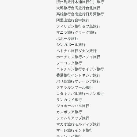
済州島旅行
木浦旅行
仁川旅行
大邱旅行
台湾旅行
台北旅行
高雄旅行
台南旅行
日月潭旅行
阿里山旅行
台中旅行
フィリピン旅行
セブ島旅行
マニラ旅行
クラーク旅行
ボホール旅行
シンガポール旅行
ベトナム旅行
ダナン旅行
ホーチミン旅行
ハノイ旅行
フーコック旅行
ニャチャン旅行
ホイアン旅行
香港旅行
インドネシア旅行
バリ島旅行
マレーシア旅行
クアラルンプール旅行
コタキナバル旅行
ぺナン旅行
ランカウイ旅行
ジョホールバル旅行
カンボジア旅行
シェムリアップ旅行
マカオ旅行
モルディブ旅行
マーレ旅行
インド旅行
チェンナイ旅行