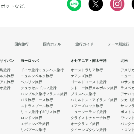
スポットなど、
国内旅行
国内ホテル
旅行ガイド
テーマ別旅行
サイパン
ヨーロッパ
オセアニア・南太平洋
北米
島旅行
ドイツ旅行
ミュンヘン旅行
オーストラリア旅行
アメリ
ルル旅行
ニュルンベルク旅行
ケアンズ旅行
ニュー
アム旅行
ベルリン旅行
ゴールドコースト旅行
ロサン
オ旅行
デュッセルドルフ旅行
シドニー旅行
メルボルン旅行
ラスベ
ハンブルク旅行
フランス旅行
ブリスベン旅行
アナハ
パリ旅行
ニース旅行
ハミルトン・アイランド旅行
シカゴ
ストラスブール旅行
エアーズロック旅行
サンフ
リヨン旅行
イギリス旅行
ニュージーランド旅行
ボスト
ロンドン旅行
クライストチャーチ旅行
ワシン
エディンバラ旅行
オークランド旅行
バンク
リバプール旅行
クイーンズタウン旅行
トロン