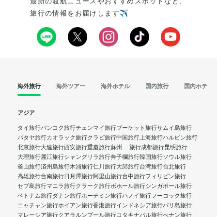
最新の渡航ニュースやおすすめスポットなど、
旅行の情報をお届けします✈️
海外旅行
海外ツアー
海外ホテル
国内旅行
国内ホテル
アジア
タイ旅行
バンコク旅行
チェンマイ旅行
プーケット旅行
サムイ島旅行
パタヤ旅行
カオラック旅行
クラビ旅行
中国旅行
上海旅行
ハルビン旅行
北京旅行
大連旅行
西安旅行
重慶旅行
蘇州 旅行
成都旅行
昆明旅行
大理旅行
麗江旅行
シャングリラ旅行
奔子欄旅行
韓国旅行
ソウル旅行
釜山旅行
済州島旅行
木浦旅行
仁川旅行
大邱旅行
台湾旅行
台北旅行
高雄旅行
台南旅行
日月潭旅行
阿里山旅行
台中旅行
フィリピン旅行
セブ島旅行
マニラ旅行
クラーク旅行
ボホール旅行
シンガポール旅行
ベトナム旅行
ダナン旅行
ホーチミン旅行
ハノイ旅行
フーコック旅行
ニャチャン旅行
ホイアン旅行
香港旅行
インドネシア旅行
バリ島旅行
マレーシア旅行
クアラルンプール旅行
コタキナバル旅行
ぺナン旅行