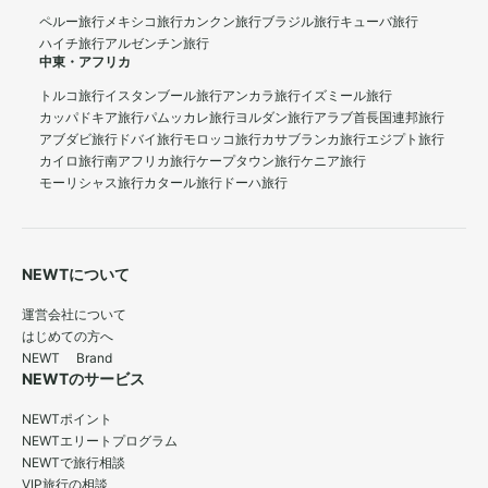
ペルー旅行
メキシコ旅行
カンクン旅行
ブラジル旅行
キューバ旅行
ハイチ旅行
アルゼンチン旅行
中東・アフリカ
トルコ旅行
イスタンブール旅行
アンカラ旅行
イズミール旅行
カッパドキア旅行
パムッカレ旅行
ヨルダン旅行
アラブ首長国連邦旅行
アブダビ旅行
ドバイ旅行
モロッコ旅行
カサブランカ旅行
エジプト旅行
カイロ旅行
南アフリカ旅行
ケープタウン旅行
ケニア旅行
モーリシャス旅行
カタール旅行
ドーハ旅行
NEWTについて
運営会社について
はじめての方へ
NEWT Brand
NEWTのサービス
NEWTポイント
NEWTエリートプログラム
NEWTで旅行相談
VIP旅行の相談