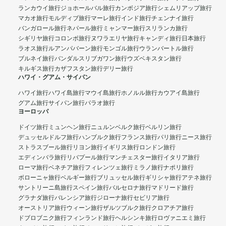
ランカウイ旅行
ジョホールバル旅行
カンボジア旅行
シェムリアップ旅行
マカオ旅行
モルディブ旅行
マーレ旅行
インド旅行
チェンナイ旅行
バンガロール旅行
ネパール旅行
ミャンマー旅行
スリランカ旅行
シギリヤ旅行
コロンボ旅行
ヌワラエリヤ旅行
キャンディ旅行
日本旅行
ラオス旅行
ルアンパバーン旅行
モンゴル旅行
ウランバートル旅行
ブルネイ旅行
バンダルスリブガワン旅行
ウズベキスタン旅行
キルギス旅行
カザフスタン旅行
デリー旅行
ハワイ・グアム・サイパン
ハワイ旅行
ハワイ島旅行
マウイ島旅行
ホノルル旅行
カウアイ島旅行
グアム旅行
サイパン旅行
パラオ旅行
ヨーロッパ
ドイツ旅行
ミュンヘン旅行
ニュルンベルク旅行
ベルリン旅行
デュッセルドルフ旅行
ハンブルク旅行
フランス旅行
パリ旅行
ニース旅行
ストラスブール旅行
リヨン旅行
イギリス旅行
ロンドン旅行
エディンバラ旅行
リバプール旅行
マンチェスター旅行
イタリア旅行
ローマ旅行
ベネチア旅行
フィレンツェ旅行
ミラノ旅行
ナポリ旅行
ボローニャ旅行
ベルギー旅行
ブリュッセル旅行
ギリシャ旅行
アテネ旅行
サントリーニ島旅行
スペイン旅行
バルセロナ旅行
マドリード旅行
グラナダ旅行
バレンシア旅行
ジローナ旅行
セビリア旅行
オーストリア旅行
ウィーン旅行
ザルツブルク旅行
クロアチア旅行
ドブロブニク旅行
フィンランド旅行
ヘルシンキ旅行
ロヴァニエミ旅行