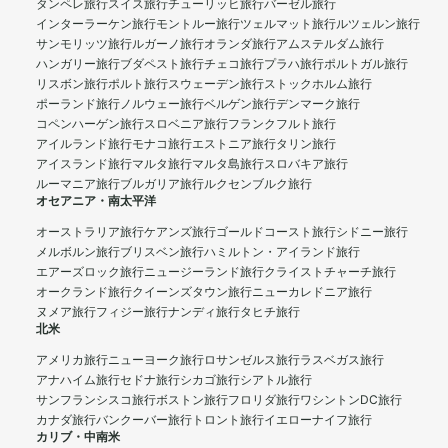
タンペレ旅行
スイス旅行
チューリッヒ旅行
バーゼル旅行
インターラーケン旅行
モントルー旅行
ツェルマット旅行
ルツェルン旅行
サンモリッツ旅行
ルガーノ旅行
オランダ旅行
アムステルダム旅行
ハンガリー旅行
ブダペスト旅行
チェコ旅行
プラハ旅行
ポルトガル旅行
リスボン旅行
ポルト旅行
スウェーデン旅行
ストックホルム旅行
ポーランド旅行
ノルウェー旅行
ベルゲン旅行
デンマーク旅行
コペンハーゲン旅行
スロベニア旅行
フランクフルト旅行
アイルランド旅行
モナコ旅行
エストニア旅行
タリン旅行
アイスランド旅行
マルタ旅行
マルタ島旅行
スロバキア旅行
ルーマニア旅行
ブルガリア旅行
ルクセンブルク旅行
オセアニア・南太平洋
オーストラリア旅行
ケアンズ旅行
ゴールドコースト旅行
シドニー旅行
メルボルン旅行
ブリスベン旅行
ハミルトン・アイランド旅行
エアーズロック旅行
ニュージーランド旅行
クライストチャーチ旅行
オークランド旅行
クイーンズタウン旅行
ニューカレドニア旅行
ヌメア旅行
フィジー旅行
ナンディ旅行
タヒチ旅行
北米
アメリカ旅行
ニューヨーク旅行
ロサンゼルス旅行
ラスベガス旅行
アナハイム旅行
セドナ旅行
シカゴ旅行
シアトル旅行
サンフランシスコ旅行
ボストン旅行
フロリダ旅行
ワシントンDC旅行
カナダ旅行
バンクーバー旅行
トロント旅行
イエローナイフ旅行
カリブ・中南米