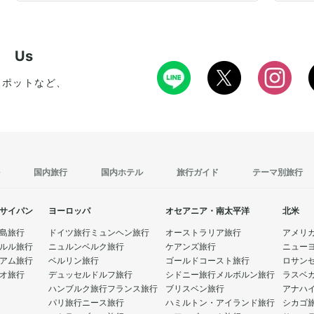
w Us
スポットなど、
国内旅行
国内ホテル
旅行ガイド
テーマ別旅行
サイパン
ヨーロッパ
オセアニア・南太平洋
北米
島旅行
ドイツ旅行
ミュンヘン旅行
オーストラリア旅行
アメリ
ルル旅行
ニュルンベルク旅行
ケアンズ旅行
ニュー
アム旅行
ベルリン旅行
ゴールドコースト旅行
ロサン
オ旅行
デュッセルドルフ旅行
シドニー旅行
メルボルン旅行
ラスベ
ハンブルク旅行
フランス旅行
ブリスベン旅行
アナハ
パリ旅行
ニース旅行
ハミルトン・アイランド旅行
シカゴ