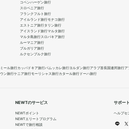
コペンハーゲン旅行
スロベニア旅行
フランクフルト旅行
アイルランド旅行
モナコ旅行
エストニア旅行
タリン旅行
アイスランド旅行
マルタ旅行
マルタ島旅行
スロバキア旅行
ルーマニア旅行
ブルガリア旅行
ルクセンブルク旅行
ミール旅行
カッパドキア旅行
パムッカレ旅行
ヨルダン旅行
アラブ首長国連邦旅行
ア
ウン旅行
ケニア旅行
モーリシャス旅行
カタール旅行
ドーハ旅行
NEWTのサービス
サポー
NEWTポイント
ヘルプセ
NEWTエリートプログラム
NEWTで旅行相談