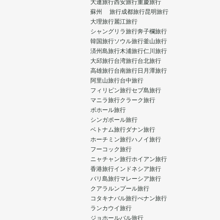
大連旅行
西安旅行
重慶旅行
蘇州 旅行
成都旅行
昆明旅行
大理旅行
麗江旅行
シャングリラ旅行
奔子欄旅行
韓国旅行
ソウル旅行
釜山旅行
済州島旅行
木浦旅行
仁川旅行
大邱旅行
台湾旅行
台北旅行
高雄旅行
台南旅行
日月潭旅行
阿里山旅行
台中旅行
フィリピン旅行
セブ島旅行
マニラ旅行
クラーク旅行
ボホール旅行
シンガポール旅行
ベトナム旅行
ダナン旅行
ホーチミン旅行
ハノイ旅行
フーコック旅行
ニャチャン旅行
ホイアン旅行
香港旅行
インドネシア旅行
バリ島旅行
マレーシア旅行
クアラルンプール旅行
コタキナバル旅行
ぺナン旅行
ランカウイ旅行
ジョホールバル旅行