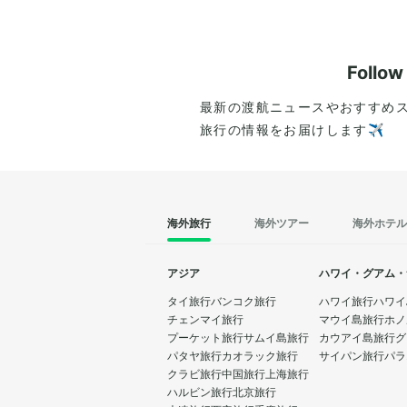
Follo
最新の渡航ニュースやおすすめ
旅行の情報をお届けします✈️
海外旅行
海外ツアー
海外ホテル
アジア
ハワイ・グアム・
タイ旅行
バンコク旅行
ハワイ旅行
ハワイ
チェンマイ旅行
マウイ島旅行
ホノ
プーケット旅行
サムイ島旅行
カウアイ島旅行
グ
パタヤ旅行
カオラック旅行
サイパン旅行
パラ
クラビ旅行
中国旅行
上海旅行
ハルビン旅行
北京旅行