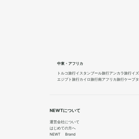
中東・アフリカ
トルコ旅行
イスタンブール旅行
アンカラ旅行
イズ
エジプト旅行
カイロ旅行
南アフリカ旅行
ケープタ
NEWTについて
運営会社について
はじめての方へ
NEWT Brand