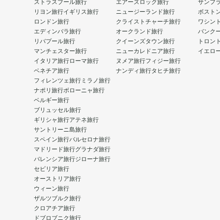
ストラスブール旅行
エアーズロック旅行
サンフ
リヨン旅行
イギリス旅行
ニュージーランド旅行
ボスト
ロンドン旅行
クライストチャーチ旅行
ワシン
エディンバラ旅行
オークランド旅行
バンク
リバプール旅行
クイーンズタウン旅行
トロン
マンチェスター旅行
ニューカレドニア旅行
イエロ
イタリア旅行
ローマ旅行
ヌメア旅行
フィジー旅行
ベネチア旅行
ナンディ旅行
タヒチ旅行
フィレンツェ旅行
ミラノ旅行
ナポリ旅行
ボローニャ旅行
ベルギー旅行
ブリュッセル旅行
ギリシャ旅行
アテネ旅行
サントリーニ島旅行
スペイン旅行
バルセロナ旅行
マドリード旅行
グラナダ旅行
バレンシア旅行
ジローナ旅行
セビリア旅行
オーストリア旅行
ウィーン旅行
ザルツブルク旅行
クロアチア旅行
ドブロブニク旅行