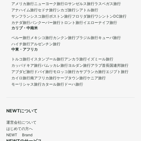
アメリカ旅行
ニューヨーク旅行
ロサンゼルス旅行
ラスベガス旅行
アナハイム旅行
セドナ旅行
シカゴ旅行
シアトル旅行
サンフランシスコ旅行
ボストン旅行
フロリダ旅行
ワシントンDC旅行
カナダ旅行
バンクーバー旅行
トロント旅行
イエローナイフ旅行
カリブ・中南米
ペルー旅行
メキシコ旅行
カンクン旅行
ブラジル旅行
キューバ旅行
ハイチ旅行
アルゼンチン旅行
中東・アフリカ
トルコ旅行
イスタンブール旅行
アンカラ旅行
イズミール旅行
カッパドキア旅行
パムッカレ旅行
ヨルダン旅行
アラブ首長国連邦旅行
アブダビ旅行
ドバイ旅行
モロッコ旅行
カサブランカ旅行
エジプト旅行
カイロ旅行
南アフリカ旅行
ケープタウン旅行
ケニア旅行
モーリシャス旅行
カタール旅行
ドーハ旅行
NEWTについて
運営会社について
はじめての方へ
NEWT Brand