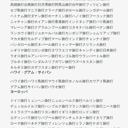
高雄旅行
台南旅行
日月潭旅行
阿里山旅行
台中旅行
フィリピン旅行
セブ島旅行
マニラ旅行
クラーク旅行
ボホール旅行
シンガポール旅行
ベトナム旅行
ダナン旅行
ホーチミン旅行
ハノイ旅行
フーコック旅行
ニャチャン旅行
ホイアン旅行
香港旅行
インドネシア旅行
バリ島旅行
マレーシア旅行
クアラルンプール旅行
コタキナバル旅行
ぺナン旅行
ランカウイ旅行
ジョホールバル旅行
カンボジア旅行
シェムリアップ旅行
マカオ旅行
モルディブ旅行
マーレ旅行
インド旅行
チェンナイ旅行
バンガロール旅行
ネパール旅行
ミャンマー旅行
スリランカ旅行
シギリヤ旅行
コロンボ旅行
ヌワラエリヤ旅行
キャンディ旅行
日本旅行
ラオス旅行
ルアンパバーン旅行
モンゴル旅行
ウランバートル旅行
ブルネイ旅行
バンダルスリブガワン旅行
ウズベキスタン旅行
キルギス旅行
カザフスタン旅行
デリー旅行
ハワイ・グアム・サイパン
ハワイ旅行
ハワイ島旅行
マウイ島旅行
ホノルル旅行
カウアイ島旅行
グアム旅行
サイパン旅行
パラオ旅行
ヨーロッパ
ドイツ旅行
ミュンヘン旅行
ニュルンベルク旅行
ベルリン旅行
デュッセルドルフ旅行
ハンブルク旅行
フランス旅行
パリ旅行
ニース旅行
ストラスブール旅行
リヨン旅行
イギリス旅行
ロンドン旅行
エディンバラ旅行
リバプール旅行
マンチェスター旅行
イタリア旅行
ローマ旅行
ベネチア旅行
フィレンツェ旅行
ミラノ旅行
ナポリ旅行