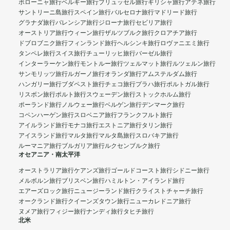
ボローニャ旅行
ベルギー旅行
ブリュッセル旅行
ギリシャ旅行
アテネ旅行
サントリーニ島旅行
スペイン旅行
バルセロナ旅行
マドリード旅行
グラナダ旅行
バレンシア旅行
ジローナ旅行
セビリア旅行
オーストリア旅行
ウィーン旅行
ザルツブルク旅行
クロアチア旅行
ドブロブニク旅行
フィンランド旅行
ヘルシンキ旅行
ロヴァニエミ旅行
タンペレ旅行
スイス旅行
チューリッヒ旅行
バーゼル旅行
インターラーケン旅行
モントルー旅行
ツェルマット旅行
ルツェルン旅行
サンモリッツ旅行
ルガーノ旅行
オランダ旅行
アムステルダム旅行
ハンガリー旅行
ブダペスト旅行
チェコ旅行
プラハ旅行
ポルトガル旅行
リスボン旅行
ポルト旅行
スウェーデン旅行
ストックホルム旅行
ポーランド旅行
ノルウェー旅行
ベルゲン旅行
デンマーク旅行
コペンハーゲン旅行
スロベニア旅行
フランクフルト旅行
アイルランド旅行
モナコ旅行
エストニア旅行
タリン旅行
アイスランド旅行
マルタ旅行
マルタ島旅行
スロバキア旅行
ルーマニア旅行
ブルガリア旅行
ルクセンブルク旅行
オセアニア・南太平洋
オーストラリア旅行
ケアンズ旅行
ゴールドコースト旅行
シドニー旅行
メルボルン旅行
ブリスベン旅行
ハミルトン・アイランド旅行
エアーズロック旅行
ニュージーランド旅行
クライストチャーチ旅行
オークランド旅行
クイーンズタウン旅行
ニューカレドニア旅行
ヌメア旅行
フィジー旅行
ナンディ旅行
タヒチ旅行
北米