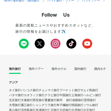
NEWT海外旅行・国内旅行
ハワイ旅行・ツアー
ハワイツアー
ホ
Follow Us
最新の渡航ニュースやおすすめスポットなど、
旅行の情報をお届けします✈️
海外旅行
海外ツアー
海外ホテル
国内旅行
国内ホテル
アジア
タイ旅行
バンコク旅行
チェンマイ旅行
プーケット旅行
サムイ島旅行
パタヤ旅行
カオラック旅行
クラビ旅行
中国旅行
上海旅行
ハルビン旅行
北京旅行
大連旅行
西安旅行
重慶旅行
蘇州 旅行
成都旅行
昆明旅行
大理旅行
麗江旅行
シャングリラ旅行
奔子欄旅行
韓国旅行
ソウル旅行
釜山旅行
済州島旅行
木浦旅行
仁川旅行
大邱旅行
台湾旅行
台北旅行